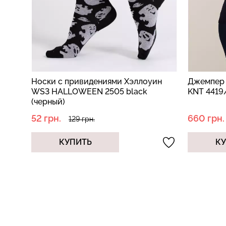
ин
Джемпер с рукавами 3/4 FREYJA
Спортивн
KNT 4419/230 navy (синий)
рукавами 
660 грн.
350 грн.
2199 грн.
КУПИТЬ
К