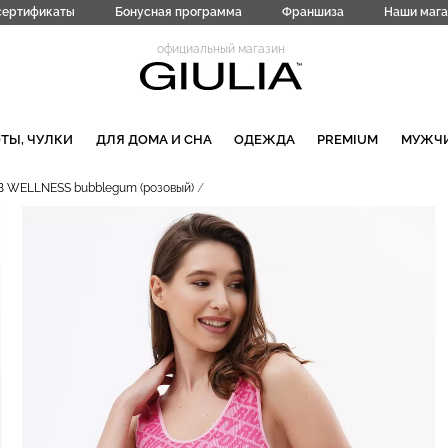
сертификаты
Бонусная программа
Франшиза
Наши мага
официальный магазин
ТЫ, ЧУЛКИ
ДЛЯ ДОМА И СНА
ОДЕЖДА
PREMIUM
МУЖЧ
B WELLNESS bubblegum (розовый)