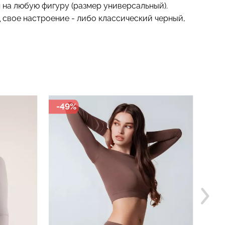
 на любую фигуру (размер универсальный).
д свое настроение - либо классический черный,
-48%
-6