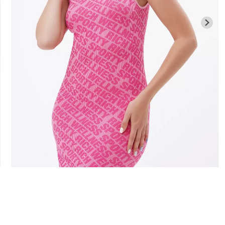
Бесшовная бразилиана с
Велосипедки
гинсы
легкой коррекцией
талией TRACK
й) Giulia
BRASILIAN SHAPEWEAR
Giulia
black (черный) Giulia
258 грн.
369 грн.
439 грн.
549 г