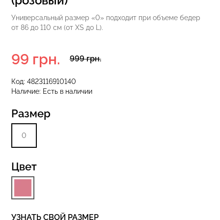
(розовый)
Универсальный размер «0» подходит при объеме бедер
от 86 до 110 см (от XS до L).
 с высокой
Бесшовные стринги STRING
S 01 (черный)
BRIEFS (черный) Giulia
99 грн.
999 грн.
рн.
179 грн.
299 грн.
Код:
4823116910140
Наличие:
Есть в наличии
Размер
0
Цвет
УЗНАТЬ СВОЙ РАЗМЕР