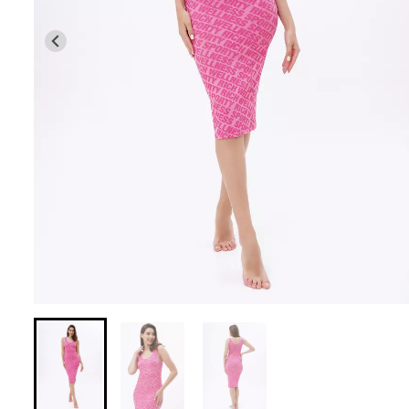
Бесшовные леггинсы из
Бесшовные лег
микрофибры LEGGINGS 02
LEGGINGS (черны
(черный) Giulia
631 грн.
789 грн.
551 грн.
689 грн.