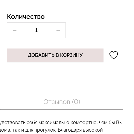
Количество
Бесшовный топ с легкой
лях в рубчик
коррекцией BRA
 white (белый)
SHAPEWEAR black (черный)
Giulia
ДОБАВИТЬ В КОРЗИНУ
рн.
489 грн.
699 грн.
Отзывов (0)
чувствовать себя максимально комфортно, чем бы Вы
ома, так и для прогулок. Благодаря высокой