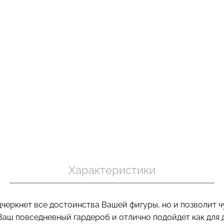
пуш-ап
Бесшовные трусы хипстеры
Топ на брете
овные
HIPSTER BRIEFS (бежевый)
CAMI TOP RIB
black
Giulia
Giulia
230 грн.
329 грн.
299 грн.
499 г
Характеристики
дчеркнет все достоинства Вашей фигуры, но и позволит 
Ваш повседневный гардероб и отлично подойдет как для д