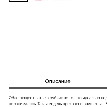
Бесшовный топ с легкой
Велосипедки с 
коррекцией BRA
эффектом бесш
SHAPEWEAR nude (бежевый)
TRACKS SHAPE 
Giulia
(черный) Giulia
489 грн.
699 грн.
519 грн.
649 грн.
Описание
Облегающее платье в рубчик не только идеально по
не занимались. Такая модель прекрасно впишется в 