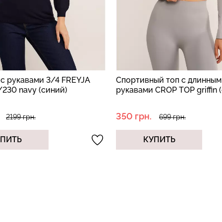
ый топ с длинными
Спортивный топ с длинны
CROP TOP griffin (серый)
рукавами CROP TOP deep t
(коричневый)
350 грн.
699 грн.
699 грн.
УПИТЬ
КУПИТЬ