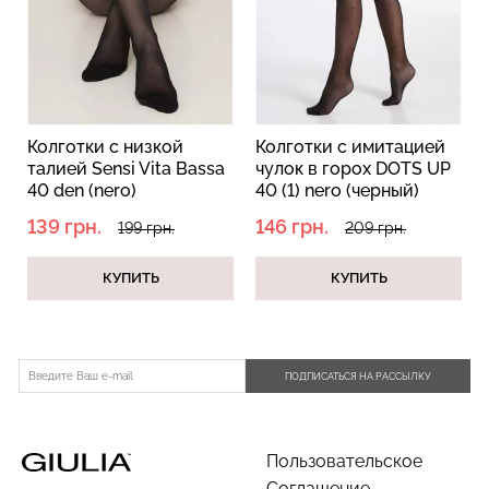
Бесшовные трусы
Топ на бретелях в рубчик
Колготки с низкой
Колготки с имитацией
хипстеры HIPSTER BRIEFS
CAMI TOP RIB white
0
талией Sensi Vita Bassa
чулок в горох DOTS UP
(бежевый) Giulia
(белый) Giulia
40 den (nero)
40 (1) nero (черный)
230 грн.
329 грн.
299 грн.
499 грн.
139 грн.
146 грн.
199 грн.
209 грн.
КУПИТЬ
КУПИТЬ
ПОДПИСАТЬСЯ НА РАССЫЛКУ
Пользовательское
Соглашение