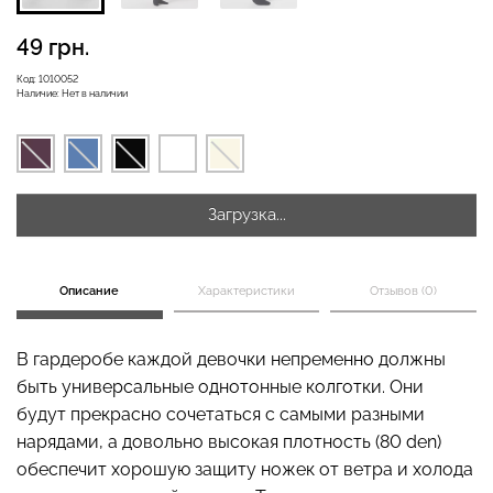
49 грн.
Бесшовная бразилиана с
Код:
1010052
Наличие:
Нет в наличии
Бесшовные леггинсы
легкой коррекцией
LEGGINGS (черный) Giulia
BRASILIAN SHAPEWEAR
black (черный) Giulia
482 грн.
689 грн.
258 грн.
369 грн.
Загрузка...
Описание
Характеристики
Отзывов (0)
В гардеробе каждой девочки непременно должны
быть универсальные однотонные колготки. Они
будут прекрасно сочетаться с самыми разными
нарядами, а довольно высокая плотность (80 den)
обеспечит хорошую защиту ножек от ветра и холода