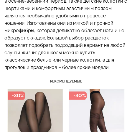
в осенне-весенний период. Также детские колготки с
шортиками и комфортным эластичным поясом
являются необычайно удобными в процессе
ношения. Изготовлены они из мягкой и прочной
Бесшовный топ с легкой
микрофибры, которая деликатно облегает ноги и не
Бесшовные стринги
коррекцией BRA
STRING BRIEFS (черный)
образует складок. Большой выбор расцветок
SHAPEWEAR nude
Giulia
позволяет подобрать подходящий вариант на любой
(бежевый) Giulia
случай жизни: для школы можно купить
179 грн.
299 грн.
489 грн.
699 грн.
классические белые или черные колготки, а для
прогулок и праздников – более яркие модели.
РЕКОМЕНДУЕМЫЕ
-30%
-30%