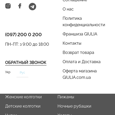
О нас
Политика
конфиденциальности
Велосипедки с пуш-ап
Топ на бретелях в рубчик
Франшиза GIULIA
(097) 200 0 200
эффектом бесшовные
CAMI TOP RIB black
TRACKS SHAPE black
Контакты
(черный) Giulia
ПН-ПТ: з 9:00 до 18:00
(черный) Giulia
Возврат товара
454 грн.
649 грн.
299 грн.
499 грн.
Оплата и Доставка
ОБРАТНЫЙ ЗВОНОК
Оферта магазина
Укр
Рус
GIULIA.com.ua
Женские колготки
Пижамы
Детские колготки
Ночные рубашки