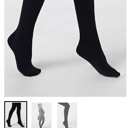
Бесшовные леггинсы из
Велосипедки с высокой
микрофибры LEGGINGS
талией TRACKS 01
02 (черный) Giulia
(черный) Giulia
552 грн.
789 грн.
384 грн.
549 грн.