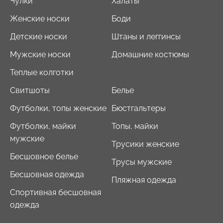
Чулки
Халаты
Женские носки
Боди
Детские носки
Штаны и леггинсы
Мужские носки
Домашние костюмы
Теплые колготки
Свитшоты
Белье
Футболки, топы женские
Бюстгальтеры
Футболки, майки
Топы, майки
мужские
Трусики женские
Бесшовное белье
Трусы мужские
Бесшовная одежда
Пляжная одежда
Спортивная бесшовная
одежда