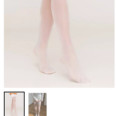
Бесшовные леггинсы из
Велосипедки с высокой
микрофибры LEGGINGS
талией TRACKS 01
02 (черный) Giulia
(черный) Giulia
552 грн.
789 грн.
384 грн.
549 грн.