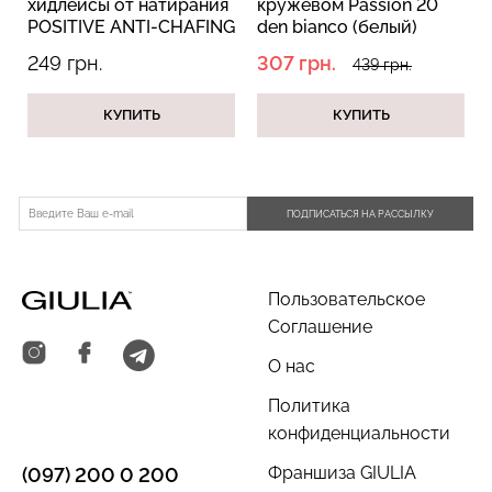
хидлейсы от натирания
кружевом Passion 20
POSITIVE ANTI-CHAFING
den bianco (белый)
BANDS (черный)
249 грн.
307 грн.
439 грн.
КУПИТЬ
КУПИТЬ
Бесшовные трусы
Топ на бретелях в рубчик
хипстеры HIPSTER BRIEFS
CAMI TOP RIB white
(бежевый) Giulia
(белый) Giulia
230 грн.
329 грн.
299 грн.
499 грн.
ПОДПИСАТЬСЯ НА РАССЫЛКУ
Пользовательское
Соглашение
О нас
Политика
конфиденциальности
Франшиза GIULIA
(097) 200 0 200