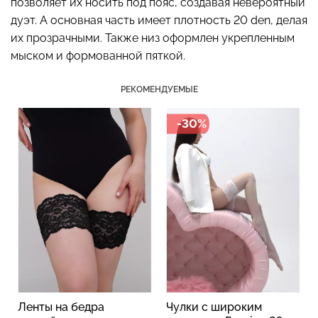
позволяет их носить под пояс, создавая невероятный
дуэт. А основная часть имеет плотность 20 den, делая
их прозрачными. Также низ оформлен укрепленным
мыском и формованной пяткой.
Бесшовный топ с легкой
Бесшовные стринги
коррекцией BRA
STRING BRIEFS (черный)
РЕКОМЕНДУЕМЫЕ
SHAPEWEAR nude
Giulia
(бежевый) Giulia
-30%
179 грн.
299 грн.
489 грн.
699 грн.
Ленты на бедра
Чулки с широким