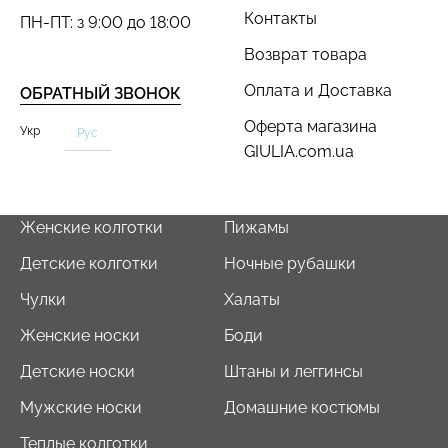
Контакты
ПН-ПТ: з 9:00 до 18:00
Возврат товара
Оплата и Доставка
ОБРАТНЫЙ ЗВОНОК
Велосипедки с пуш-ап
Оферта магазина
Топ на бретелях в рубчик
Укр
Рус
эффектом бесшовные
GIULIA.com.ua
CAMI TOP RIB black
TRACKS SHAPE black
(черный) Giulia
(черный) Giulia
454 грн.
649 грн.
299 грн.
499 грн.
Женские колготки
Пижамы
Детские колготки
Ночные рубашки
Чулки
Халаты
Женские носки
Боди
Детские носки
Штаны и леггинсы
Мужские носки
Домашние костюмы
Теплые колготки