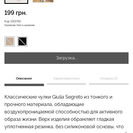
199 грн.
Бесшовная бразилиана с
Код:
1001762
Наличие:
Нет в наличии
Бесшовные леггинсы
легкой коррекцией
LEGGINGS (черный) Giulia
BRASILIAN SHAPEWEAR
black (черный) Giulia
482 грн.
689 грн.
258 грн.
369 грн.
Загрузка...
Описание
Характеристики
Отзывов (2)
Классические чулки Giulia Segreto из тонкого и
прочного материала, обладающие
воздухопроницаемой способностью для активного
образа жизни. Верх изделия обрамляет гладкая
уплотненная резинка, без силиконовой основы, что