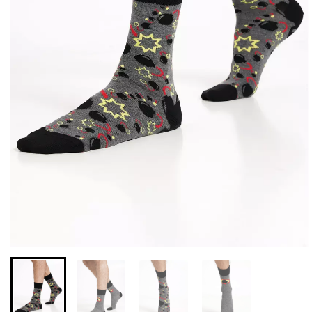
Бесшовная бразилиана с
Бесшовные леггинсы из
легкой коррекцией
микрофибры LEGGINGS
BRASILIAN SHAPEWEAR
02 (черный) Giulia
black (черный) Giulia
552 грн.
789 грн.
258 грн.
369 грн.