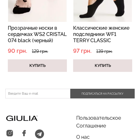
 носки в
Классические женские
Женские подсле
WS2 CRISTAL
подследники WF1
перфорацией W
Бесшовные трусы слипы
черный)
TERRY CLASSIC
BALLERINA CO
Бесшовный топ на тонких
с легкой коррекцией HI-
[WFC/TeSk-cl] black
[WFP/SkR-cl] wh
бретелях CAMI TOP
97 грн.
111 грн.
LEG SHAPEWEAR black
9 грн.
139 грн.
159 грн
(черный)
(белый)
(белый) Giulia
(черный) Giulia
ИТЬ
КУПИТЬ
КУПИТЬ
279 грн.
399 грн.
258 грн.
369 грн.
ПОДПИСАТЬСЯ НА РАССЫЛКУ
Пользовательское
Соглашение
О нас