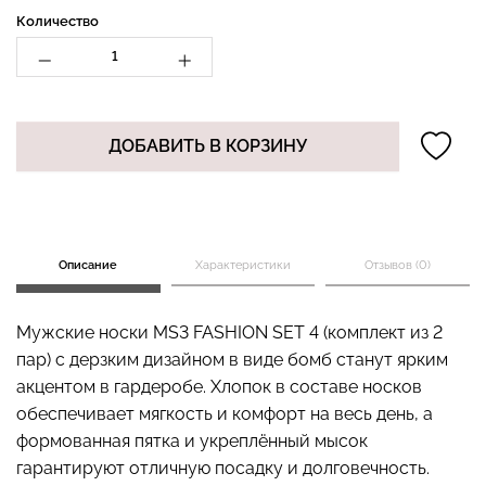
Количество
Бесшовный топ с легкой
Топ на бретелях в рубчик
коррекцией BRA
CAMI TOP RIB black
ДОБАВИТЬ В КОРЗИНУ
SHAPEWEAR nude
(черный) Giulia
(бежевый) Giulia
489 грн.
699 грн.
299 грн.
499 грн.
Описание
Характеристики
Отзывов (0)
Мужские носки MS3 FASHION SET 4 (комплект из 2
пар) с дерзким дизайном в виде бомб станут ярким
акцентом в гардеробе. Хлопок в составе носков
обеспечивает мягкость и комфорт на весь день, а
формованная пятка и укреплённый мысок
гарантируют отличную посадку и долговечность.