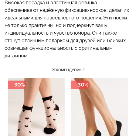
Высокая посадка и эластичная резинка
обеспечивают надёжную фиксацию носков, делая их
идеальными для повседневного ношения. Эти носки
не только практичны, но и подчеркнут вашу
индивидуальность и чувство юмора. Они также
Бесшовные стринги
Топ на бретелях в рубчик
станут отличным подарком для друзей или близких,
STRING BRIEFS (черный)
CAMI TOP RIB white
Giulia
(белый) Giulia
совмещая функциональность с оригинальным
дизайном.
179 грн.
299 грн.
299 грн.
499 грн.
РЕКОМЕНДУЕМЫЕ
-30%
-30%