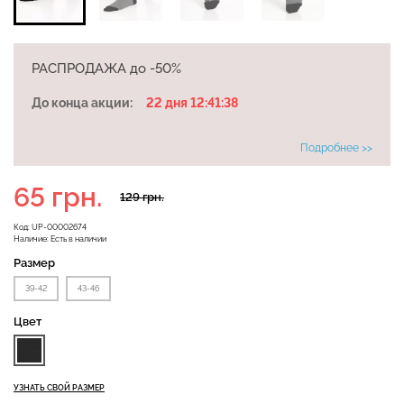
РАСПРОДАЖА до -50%
Велосипедки с высокой
Бесшовные леггинсы
талией TRACKS 01
До конца акции:
22 дня 12:41:37
LEGGINGS (черный) Giulia
(черный) Giulia
Подробнее >>
482 грн.
689 грн.
384 грн.
549 грн.
65 грн.
129 грн.
Код:
UP-00002674
Наличие:
Есть в наличии
Размер
39-42
43-46
Цвет
УЗНАТЬ СВОЙ РАЗМЕР