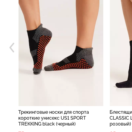
рта
Блестящие носки с люрексом WS3
Носк
RT
CLASSIC LUREX black/pink (черный/
KS3M
розовый)
calzi