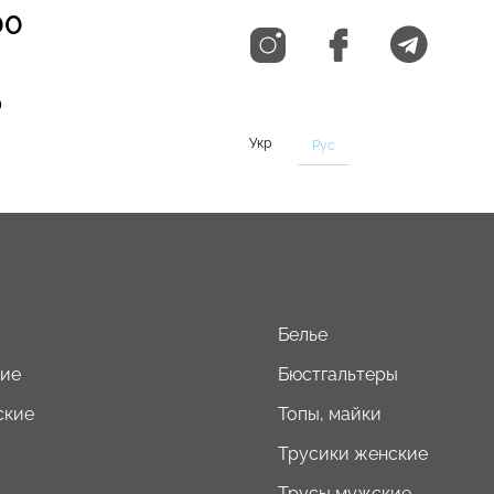
00
0
Укр
Рус
Белье
кие
Бюстгальтеры
ские
Топы, майки
Трусики женские
Трусы мужские