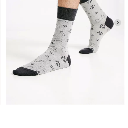
Бесшовная б
Велосипедки с высокой
гинсы
легкой корр
талией TRACKS 01 (черный)
й) Giulia
BRASILIAN 
Giulia
black (черный)
384 грн.
549 грн.
258 грн.
369 г