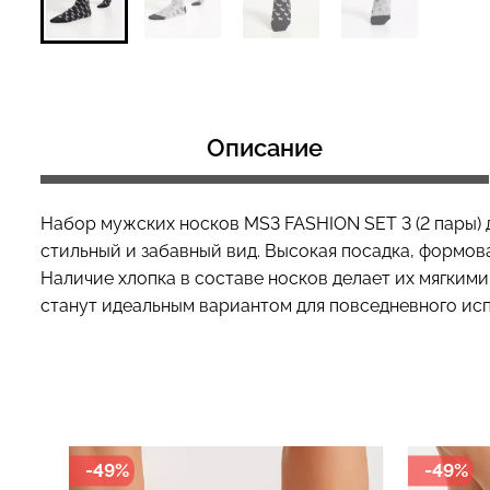
Топ на бретелях в рубчик
Топ на бретелях
CAMI TOP RIB black (черный)
CAMI TOP RIB wh
Описание
Giulia
Giulia
299 грн.
499 грн.
299 грн.
499 грн
Набор мужских носков MS3 FASHION SET 3 (2 пары) 
стильный и забавный вид. Высокая посадка, формов
Наличие хлопка в составе носков делает их мягкими
станут идеальным вариантом для повседневного исп
-49%