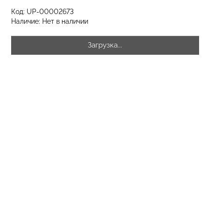
Код:
UP-00002673
Наличие:
Нет в наличии
разилиана с
екцией
Бесшовные стринги STRING
Загрузка...
SHAPEWEAR
BRIEFS (черный) Giulia
 Giulia
рн.
179 грн.
299 грн.