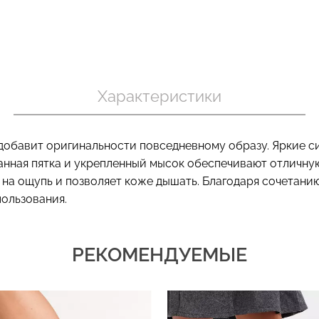
Бесшовный т
 в рубчик
Бесшовный топ на тонких
коррекцией 
ite (белый)
бретелях CAMI TOP (белый)
Характеристики
SHAPEWEAR 
Giulia
Giulia
.
279 грн.
399 грн.
489 грн.
699 г
добавит оригинальности повседневному образу. Яркие с
анная пятка и укрепленный мысок обеспечивают отличную 
 на ощупь и позволяет коже дышать. Благодаря сочетани
ользования.
РЕКОМЕНДУЕМЫЕ
-30%