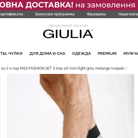
сертификаты
Бонусная программа
Франшиза
Наши мага
официальный магазин
ТЫ, ЧУЛКИ
ДЛЯ ДОМА И СНА
ОДЕЖДА
PREMIUM
МУЖЧ
з 2-х пар MS3 FASHION SET 3 (пак х2) iron/light grey melange (серый)