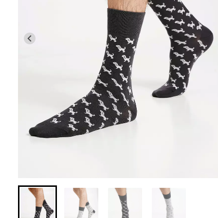
Бесшовные леггинсы из
Бесшовные лег
микрофибры LEGGINGS 02
LEGGINGS (черны
(черный) Giulia
552 грн.
789 грн.
482 грн.
689 грн.