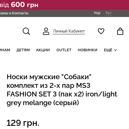
Укр
Рус
зины и Контакты
Личный Кабинет
ИНАМ
ДЕТЯМ
АКЦИИ
OUTLET
НОВИНКИ
ЕЩЁ
Носки мужские "Собаки"
комплект из 2-х пар MS3
FASHION SET 3 (пак х2) iron/light
grey melange (серый)
129 грн.