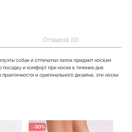
оп с легкой
Велосипедки с пуш-ап
BRA
эффектом бесшовные
Отзывов (0)
nude (бежевый)
TRACKS SHAPE black
(черный) Giulia
рн.
454 грн.
649 грн.
илуэты собак и отпечатки лапок придают носкам
посадку и комфорт при носке в течение дня.
ю практичности и оригинального дизайна, эти носки