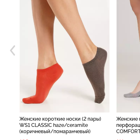
ры)
Женские подследники с
Короткие
перфорацией WF1 BALLERINA
WS1 SOF
COMFORT [WFP/SkR-cl] ultimate
blue (го
grey (серый)