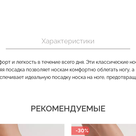
Бесшовный т
 в рубчик
Бесшовный топ на тонких
коррекцией 
ite (белый)
бретелях CAMI TOP (белый)
Характеристики
SHAPEWEAR 
Giulia
Giulia
.
279 грн.
399 грн.
489 грн.
699 г
т и легкость в течение всего дня. Эти классические нос
я посадка позволяет носкам комфортно облегать ногу, 
спечивает идеальную посадку носка на ноге, предотвра
РЕКОМЕНДУЕМЫЕ
-30%