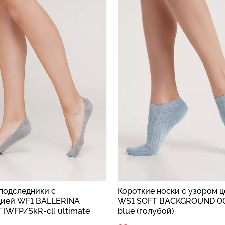
 носки с узором цепочек
Хлопковые носки WS2 FA
T BACKGROUND 001 baby
2509, белые
лубой)