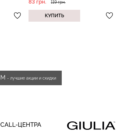
70 грн.
29 г
139 грн.
КУПИТЬ
ИМ
- лучшие акции и скидки
 CALL-ЦЕНТРА