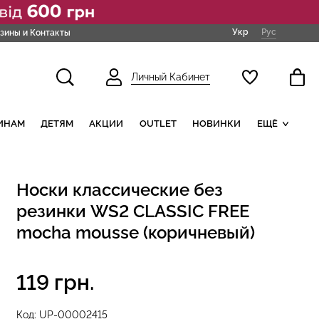
Укр
Рус
зины и Контакты
Личный Кабинет
ИНАМ
ДЕТЯМ
АКЦИИ
OUTLET
НОВИНКИ
ЕЩЁ
Носки классические без
резинки WS2 CLASSIC FREE
mocha mousse (коричневый)
119 грн.
Код:
UP-00002415