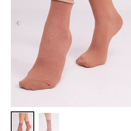
Бесшовные леггинсы из
Бесшовные лег
микрофибры LEGGINGS 02
LEGGINGS (черны
(черный) Giulia
552 грн.
789 грн.
482 грн.
689 грн.