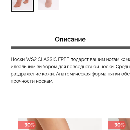
Топ на бретелях в рубчик
Топ на бретелях
CAMI TOP RIB black (черный)
CAMI TOP RIB wh
Описание
Giulia
Giulia
299 грн.
499 грн.
299 грн.
499 грн
Носки WS2 CLASSIC FREE подарят вашим ногам комфор
идеальным выбором для повседневной носки. Средня
раздражение кожи. Анатомическая форма пятки обе
прочности носкам.
-30%
-30%