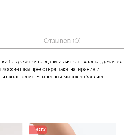
оп с легкой
Велосипедки с пуш-ап
BRA
эффектом бесшовные
Отзывов (0)
nude (бежевый)
TRACKS SHAPE black
(черный) Giulia
рн.
454 грн.
649 грн.
ки без резинки созданы из мягкого хлопка, делая их
а плоские швы предотвращают натирание и
щая скольжение. Усиленный мысок добавляет
-49%