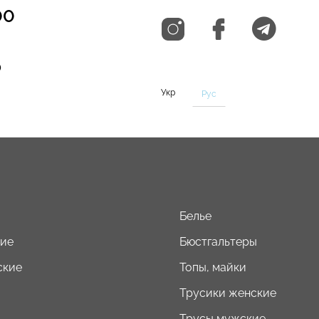
00
0
Укр
Рус
Белье
кие
Бюстгальтеры
ские
Топы, майки
Трусики женские
Трусы мужские