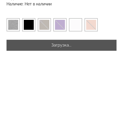
Наличие:
Нет в наличии
разилиана с
екцией
Бесшовные стринги STRING
SHAPEWEAR
BRIEFS (черный) Giulia
 Giulia
Загрузка...
рн.
179 грн.
299 грн.