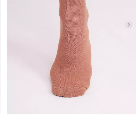
Бесшовная б
Велосипедки с высокой
гинсы
легкой корр
талией TRACKS 01 (черный)
й) Giulia
BRASILIAN 
Giulia
black (черный)
384 грн.
549 грн.
258 грн.
369 г