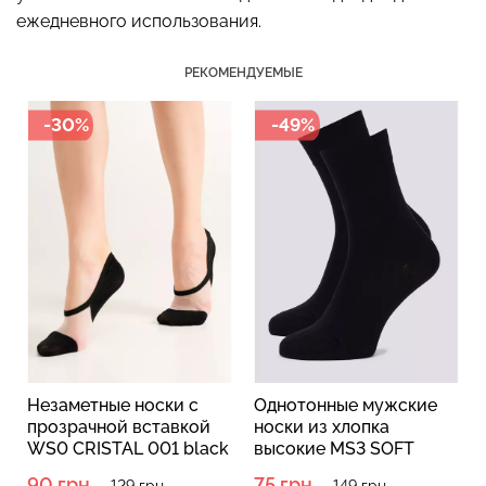
ежедневного использования.
РЕКОМЕНДУЕМЫЕ
Бесшовный топ с легкой
Бесшовные стринги
-30%
-49%
коррекцией BRA
STRING BRIEFS (черный)
SHAPEWEAR nude
Giulia
(бежевый) Giulia
179 грн.
299 грн.
489 грн.
699 грн.
Незаметные носки с
Однотонные мужские
прозрачной вставкой
носки из хлопка
WS0 CRISTAL 001 black
высокие MS3 SOFT
(черный)
PREMIUM CLASSIC
90 грн.
75 грн.
129 грн.
149 грн.