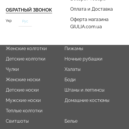
Оплата и Доставка
ОБРАТНЫЙ ЗВОНОК
Оферта магазина
Укр
Рус
GIULIA.com.ua
Велосипедки с пуш-ап
Бесшовные трусы
эффектом бесшовные
хипстеры HIPSTER BRIEFS
TRACKS SHAPE black
Женские колготки
Пижамы
(бежевый) Giulia
(черный) Giulia
Детские колготки
Ночные рубашки
454 грн.
649 грн.
230 грн.
329 грн.
Чулки
Халаты
Женские носки
Боди
Детские носки
Штаны и леггинсы
Мужские носки
Домашние костюмы
Теплые колготки
Свитшоты
Белье