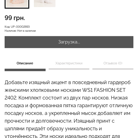
99 грн.
Бесшовная бразилиана с
Код:
UP-00002693
Бесшовные леггинсы
легкой коррекцией
Наличие:
Нет в наличии
LEGGINGS (черный) Giulia
BRASILIAN SHAPEWEAR
black (черный) Giulia
Загрузка...
482 грн.
689 грн.
258 грн.
369 грн.
Описание
Характеристики
Отзывов (0)
Добавьте изящный акцент в повседневный гардероб
женскими хлопковыми носками WS1 FASHION SET
2402. Комплект состоит из двух пар носков. Низкая
посадка и формованная пятка гарантируют отличную
посадку носков, а укрепленный мысок добавляет им
прочности и долговечности. Изящный принт с
цаплями придаёт образу уникальность и
утончённость. Эти носки идеально подходят для