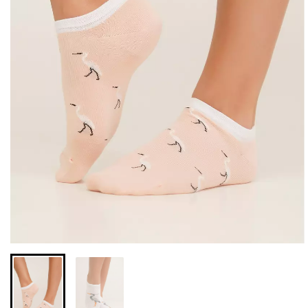
Бесшовные леггинсы из
Велосипедки с высокой
микрофибры LEGGINGS
талией TRACKS 01
02 (черный) Giulia
(черный) Giulia
552 грн.
789 грн.
384 грн.
549 грн.