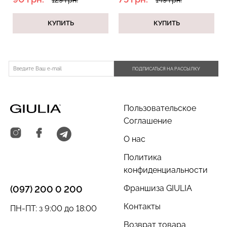
(черный)
КУПИТЬ
КУПИТЬ
Топ на бретелях в рубчик
Топ на бретелях в рубчик
CAMI TOP RIB black
CAMI TOP RIB white
ПОДПИСАТЬСЯ НА РАССЫЛКУ
(черный) Giulia
(белый) Giulia
299 грн.
499 грн.
299 грн.
499 грн.
Пользовательское
Соглашение
О нас
Политика
конфиденциальности
Франшиза GIULIA
(097) 200 0 200
Контакты
ПН-ПТ: з 9:00 до 18:00
Возврат товара