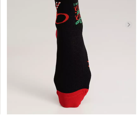
Бесшовная б
высокой
Бесшовные леггинсы
легкой корр
01 (черный)
LEGGINGS (черный) Giulia
BRASILIAN 
black (черный)
482 грн.
689 грн.
258 грн.
369 г