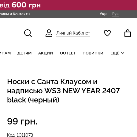
Укр
Рус
зины и Контакты
Личный Кабинет
ИНАМ
ДЕТЯМ
АКЦИИ
OUTLET
НОВИНКИ
ЕЩЁ
Носки с Санта Клаусом и
надписью WS3 NEW YEAR 2407
black (черный)
99 грн.
Код:
1011073