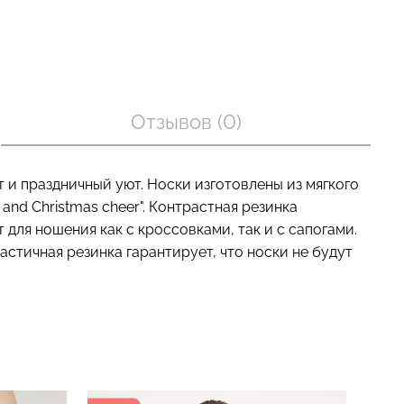
оп с легкой
Велосипедки с пуш-ап
BRA
эффектом бесшовные
Отзывов (0)
nude (бежевый)
TRACKS SHAPE black
(черный) Giulia
рн.
454 грн.
649 грн.
и праздничный уют. Носки изготовлены из мягкого
and Christmas cheer". Контрастная резинка
для ношения как с кроссовками, так и с сапогами.
стичная резинка гарантирует, что носки не будут