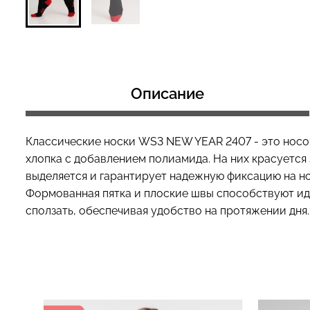
Топ на бретелях в рубчик
Топ на бретелях
CAMI TOP RIB white (белый)
CAMI TOP RIB bl
Описание
Giulia
Giulia
299 грн.
499 грн.
299 грн.
499 грн
Классические носки WS3 NEW YEAR 2407 - это носоч
хлопка с добавлением полиамида. На них красуется з
выделяется и гарантирует надежную фиксацию на ног
Формованная пятка и плоские швы способствуют иде
сползать, обеспечивая удобство на протяжении дня.