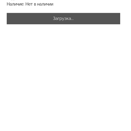
Наличие:
Нет в наличии
Загрузка...
разилиана с
екцией
Бесшовные стринги STRING
SHAPEWEAR
BRIEFS (черный) Giulia
 Giulia
рн.
179 грн.
299 грн.