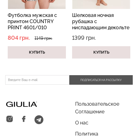
Футболка мужская с
Шелковая ночная
принтом COUNTRY
рубашка с
PRINT 4601/010
ниспадающим декольте
white/letter print
FLORENCE 8019/050
Велосипедки с пуш-ап
804 грн.
1399 грн.
1149 грн.
Бесшовные трусы
(белый)
pink (розовый)
эффектом бесшовные
хипстеры HIPSTER BRIEFS
TRACKS SHAPE black
(бежевый) Giulia
КУПИТЬ
КУПИТЬ
(черный) Giulia
519 грн.
649 грн.
230 грн.
329 грн.
ПОДПИСАТЬСЯ НА РАССЫЛКУ
Пользовательское
Соглашение
О нас
Политика