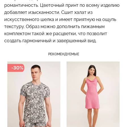
романтичность. Цветочный принт по всему изделию
добавляет изысканности. Сшит халат из
искусственного шелка и имеет приятную на ощупь
текстуру. Образ можно дополнить пижамным
Бесшовный топ с легкой
Бесшовные стринги
коррекцией BRA
комплектом такой же расцветки, что позволит
STRING BRIEFS (черный)
SHAPEWEAR nude
создать гармоничный и завершенный вид.
Giulia
(бежевый) Giulia
179 грн.
299 грн.
489 грн.
699 грн.
РЕКОМЕНДУЕМЫЕ
-30%