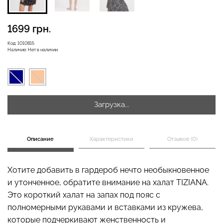
1699 грн.
Бесшовная бразилиана с
Велосипедки с высокой
Код:
1010815
легкой коррекцией
талией TRACKS 01
Наличие:
Нет в наличии
BRASILIAN SHAPEWEAR
(черный) Giulia
black (черный) Giulia
258 грн.
369 грн.
439 грн.
549 грн.
Загрузка...
Описание
Характеристики
Отзывов (0)
Хотите добавить в гардероб нечто необыкновенное
и утонченное, обратите внимание на халат TIZIANA.
Это короткий халат на запах под пояс с
полномерными рукавами и вставками из кружева,
которые подчеркивают женственность и