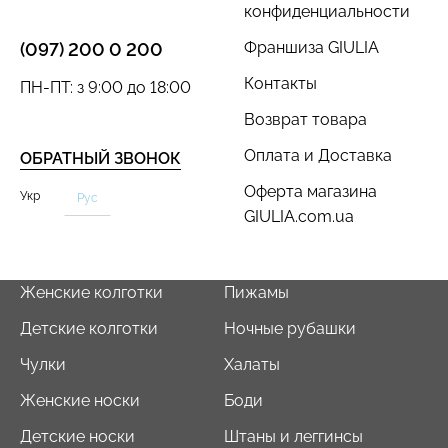
конфиденциальности
Франшиза GIULIA
(097) 200 0 200
Контакты
ПН-ПТ: з 9:00 до 18:00
Возврат товара
Бесшовный топ с легкой
Топ на бретелях в рубчик
Оплата и Доставка
ОБРАТНЫЙ ЗВОНОК
коррекцией BRA
CAMI TOP RIB white
SHAPEWEAR black
Оферта магазина
(белый) Giulia
Укр
Рус
(черный) Giulia
GIULIA.com.ua
299 грн.
499 грн.
489 грн.
699 грн.
Женские колготки
Пижамы
Детские колготки
Ночные рубашки
Чулки
Халаты
Женские носки
Боди
Детские носки
Штаны и леггинсы