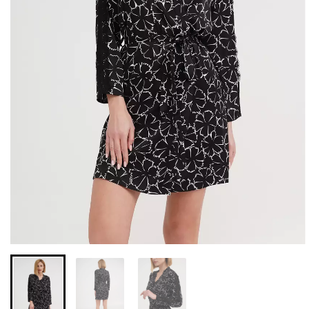
Бесшовные леггинсы из
Бесшовные леггинсы
микрофибры LEGGINGS
LEGGINGS (черный) Giulia
02 (черный) Giulia
631 грн.
789 грн.
551 грн.
689 грн.