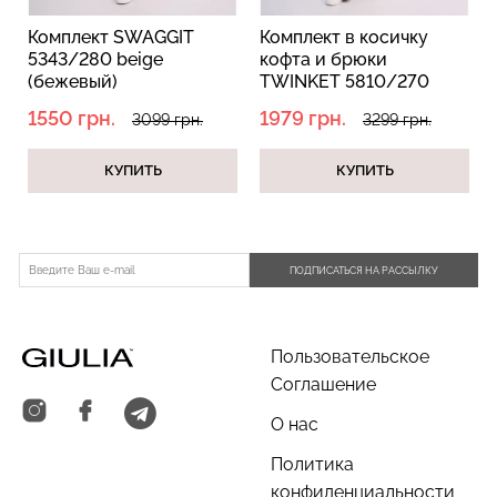
Комплект SWAGGIT
Комплект в косичку
5343/280 beige
кофта и брюки
(бежевый)
TWINKET 5810/270
oatmeal melange
1550 грн.
1979 грн.
3099 грн.
3299 грн.
(бежевый)
КУПИТЬ
КУПИТЬ
ПОДПИСАТЬСЯ НА РАССЫЛКУ
Пользовательское
Соглашение
О нас
Политика
конфиденциальности