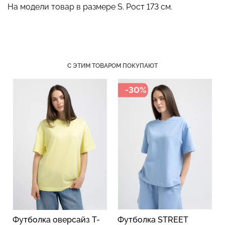
На модели товар в размере S. Рост 173 см.
Велосипедки с пуш-ап
Бесшовные трусы
С ЭТИМ ТОВАРОМ ПОКУПАЮТ
эффектом бесшовные
хипстеры HIPSTER BRIEFS
TRACKS SHAPE black
(бежевый) Giulia
(черный) Giulia
-30%
519 грн.
649 грн.
230 грн.
329 грн.
Футболка оверсайз T-
Футболка STREET
Хло