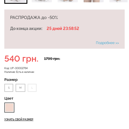
РАСПРОДАЖА до -50%
Бесшовная бразилиана с
Велосипедки с высокой
легкой коррекцией
До конца акции:
25 дней 23:58:51
талией TRACKS 01
BRASILIAN SHAPEWEAR
(черный) Giulia
black (черный) Giulia
Подробнее >>
258 грн.
369 грн.
439 грн.
549 грн.
540 грн.
1799 грн.
Код:
UP-00002764
Наличие:
Есть в наличии
Размер
S
M
L
Цвет
УЗНАТЬ СВОЙ РАЗМЕР