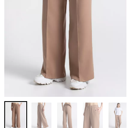
Бесшовные леггинсы из
Бесшовные леггинсы
микрофибры LEGGINGS
LEGGINGS (черный) Giulia
02 (черный) Giulia
631 грн.
789 грн.
551 грн.
689 грн.