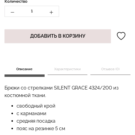
Количество
Бесшовный топ с легкой
Бесшовные стринги
коррекцией BRA
ДОБАВИТЬ В КОРЗИНУ
STRING BRIEFS (черный)
SHAPEWEAR nude
Giulia
(бежевый) Giulia
179 грн.
299 грн.
489 грн.
699 грн.
Описание
Характеристики
Отзывов (0)
Брюки со стрелками SILENT GRACE 4324/200 из
костюмной ткани.
свободный крой
с карманами
средняя посадка
пояс на резинке 5 см