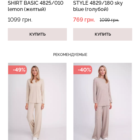
SHIRT BASIC 4825/010
STYLE 4829/180 sky
CIT
lemon (желтый)
blue (голубой)
ros
1099 грн.
769 грн.
219
1099 грн.
КУПИТЬ
КУПИТЬ
Бесшовный топ с легкой
Топ на бретелях в рубчик
коррекцией BRA
CAMI TOP RIB white
РЕКОМЕНДУЕМЫЕ
SHAPEWEAR black
(белый) Giulia
(черный) Giulia
-49%
-40%
299 грн.
499 грн.
489 грн.
699 грн.