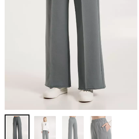
Бесшовные леггинсы из
Велосипедки с высокой
микрофибры LEGGINGS
талией TRACKS 01
02 (черный) Giulia
(черный) Giulia
552 грн.
789 грн.
384 грн.
549 грн.