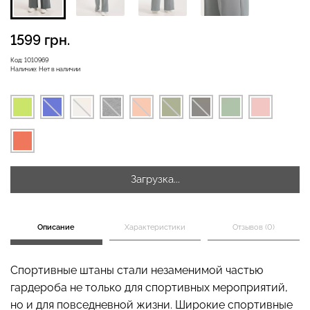
1599 грн.
Бесшовная бразилиана с
Код:
1010969
Бесшовные леггинсы
легкой коррекцией
Наличие:
Нет в наличии
LEGGINGS (черный) Giulia
BRASILIAN SHAPEWEAR
black (черный) Giulia
482 грн.
689 грн.
258 грн.
369 грн.
Загрузка...
Описание
Характеристики
Отзывов (0)
Спортивные штаны стали незаменимой частью
гардероба не только для спортивных мероприятий,
но и для повседневной жизни. Широкие спортивные