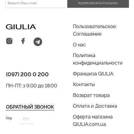
ПОДПИСАТЬСЯ НА РАССЫЛКУ
Пользовательское
Соглашение
Велосипедки с пуш-ап
Бесшовные трусы
эффектом бесшовные
О нас
хипстеры HIPSTER BRIEFS
TRACKS SHAPE black
(бежевый) Giulia
(черный) Giulia
Политика
конфиденциальности
454 грн.
649 грн.
230 грн.
329 грн.
Франшиза GIULIA
(097) 200 0 200
Контакты
ПН-ПТ: з 9:00 до 18:00
Возврат товара
Оплата и Доставка
ОБРАТНЫЙ ЗВОНОК
Оферта магазина
Укр
Рус
GIULIA.com.ua