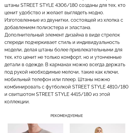
штаны STREET STYLE 4306/180 созданы для тех, кто
ценит удобство и желает выглядеть модно.
Изготовленные из двунитки, состоящей из хлопка с
добавлением полиэстера и эластана.
Бесшовный топ с легкой
Бесшовные стринги
коррекцией BRA
Дополнительный элемент дизайна в виде стрелок
STRING BRIEFS (черный)
SHAPEWEAR nude
спереди подчеркивает стиль и индивидуальность
Giulia
(бежевый) Giulia
модели, делая штаны более привлекательными для
179 грн.
299 грн.
489 грн.
699 грн.
тех, кто ценит не только комфорт, но и утонченные
детали в одежде. В карманах можно всегда держать
под рукой необходимые мелочи, такие как ключи,
мобильный телефон или плеер. Штаны можно
комбинировать с футболкой STREET STYLE 4810/180
и свитшотом STREET STYLE 4415/180 из этой
коллекции.
РЕКОМЕНДУЕМЫЕ