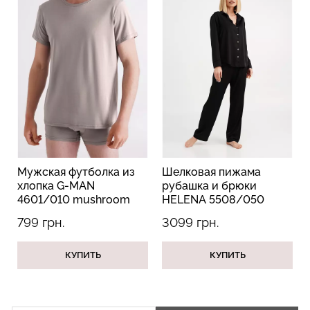
Топ на бретелях в рубчик
Топ на бретелях в рубчик
CAMI TOP RIB black
CAMI TOP RIB white
(черный) Giulia
(белый) Giulia
299 грн.
499 грн.
299 грн.
499 грн.
Мужская футболка из
Шелковая пижама
хлопка G-MAN
рубашка и брюки
4601/010 mushroom
HELENA 5508/050
beige (бежевый)
black (черный)
799 грн.
3099 грн.
КУПИТЬ
КУПИТЬ