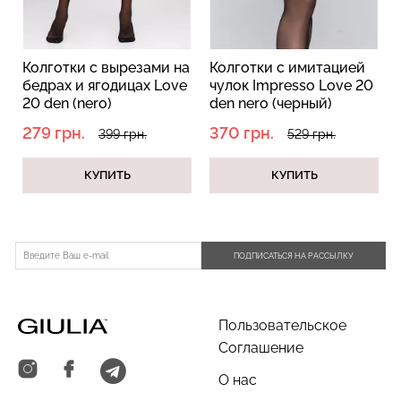
Колготки с вырезами на
Колготки с имитацией
l
бедрах и ягодицах Love
чулок Impresso Love 20
Бесшовный топ с легкой
Топ на бретелях в рубчик
20 den (nero)
den nero (черный)
коррекцией BRA
CAMI TOP RIB white
SHAPEWEAR nude
279 грн.
370 грн.
(белый) Giulia
399 грн.
529 грн.
(бежевый) Giulia
299 грн.
499 грн.
489 грн.
699 грн.
КУПИТЬ
КУПИТЬ
ПОДПИСАТЬСЯ НА РАССЫЛКУ
Пользовательское
Соглашение
О нас