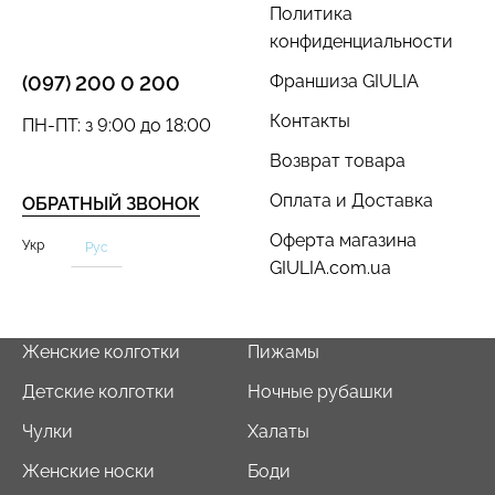
Политика
конфиденциальности
Франшиза GIULIA
(097) 200 0 200
Контакты
ПН-ПТ: з 9:00 до 18:00
Бесшовные стринги
Бюстгальтер-невидимка
STRING BRIEFS (черный)
самоклеющийся
Возврат товара
Giulia
(бежевый)
Оплата и Доставка
ОБРАТНЫЙ ЗВОНОК
179 грн.
299 грн.
299 грн.
Оферта магазина
Укр
Рус
GIULIA.com.ua
Женские колготки
Пижамы
Детские колготки
Ночные рубашки
Чулки
Халаты
Женские носки
Боди