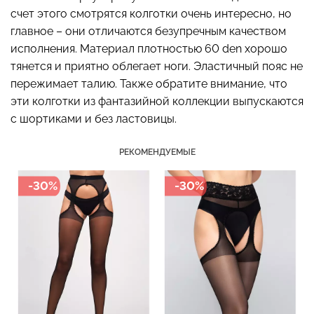
счет этого смотрятся колготки очень интересно, но
главное – они отличаются безупречным качеством
исполнения. Материал плотностью 60 den хорошо
тянется и приятно облегает ноги. Эластичный пояс не
Велосипедки с высокой
Бесшовные леггинсы
талией TRACKS 01
пережимает талию. Также обратите внимание, что
LEGGINGS (черный) Giulia
(черный) Giulia
эти колготки из фантазийной коллекции выпускаются
с шортиками и без ластовицы.
482 грн.
689 грн.
275 грн.
549 грн.
РЕКОМЕНДУЕМЫЕ
-30%
-30%