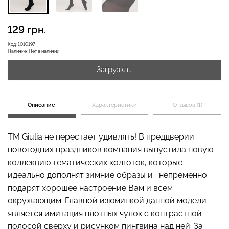
129 грн.
Бесшовная бразилиана с
Топ на бретелях в рубчик
Код:
1010197
легкой коррекцией
CAMI TOP RIB black
Наличие:
Нет в наличии
BRASILIAN SHAPEWEAR
(черный) Giulia
black (черный) Giulia
Загрузка...
258 грн.
369 грн.
299 грн.
499 грн.
Описание
Характеристики
Отзывов (1)
ТМ Giulia не перестает удивлять! В преддверии
новогодних праздников компания выпустила новую
коллекцию тематических колготок, которые
идеально дополнят зимние образы и непременно
подарят хорошее настроение Вам и всем
окружающим. Главной изюминкой данной модели
является имитация плотных чулок с контрастной
полосой сверху и рисунком пингвина над ней. За