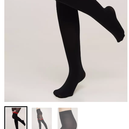
Бесшовные леггинсы из
Бесшовный топ на тонких
микрофибры LEGGINGS
бретелях CAMI TOP
02 (черный) Giulia
(белый) Giulia
552 грн.
789 грн.
279 грн.
399 грн.