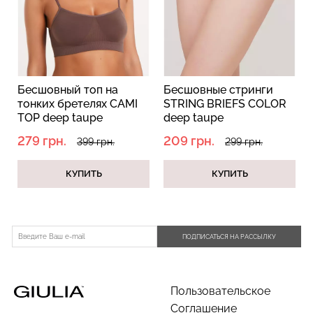
Бесшовные стринги
Бесшовные трусы
MI
STRING BRIEFS COLOR
бразилиана BRASILIAN
deep taupe
BRIEFS COLOR deep
(коричневый)
taupe (коричневый)
209 грн.
230 грн.
299 грн.
329 грн.
КУПИТЬ
КУПИТЬ
ПОДПИСАТЬСЯ НА РАССЫЛКУ
Пользовательское
Соглашение