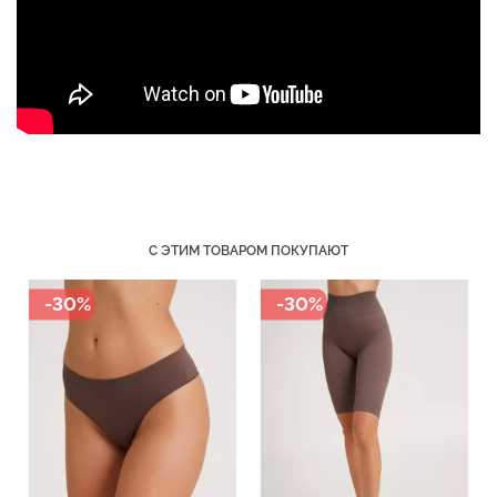
Бесшовный топ с легкой
Велосипедки с пуш-ап
коррекцией BRA
эффектом бесшовные
SHAPEWEAR nude
TRACKS SHAPE black
(бежевый) Giulia
(черный) Giulia
489 грн.
699 грн.
454 грн.
649 грн.
С ЭТИМ ТОВАРОМ ПОКУПАЮТ
-30%
-30%