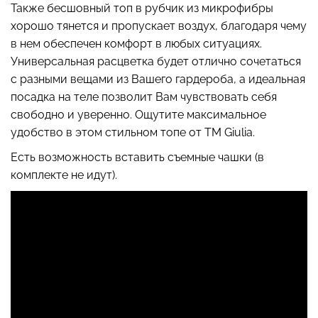
Также бесшовный топ в рубчик из микрофибры
хорошо тянется и пропускает воздух, благодаря чему
в нем обеспечен комфорт в любых ситуациях.
Универсальная расцветка будет отлично сочетаться
Топ на бретелях в рубчик
Бесшовный топ на тонких
с разными вещами из Вашего гардероба, а идеальная
CAMI TOP RIB white
бретелях CAMI TOP
посадка на теле позволит Вам чувствовать себя
(белый) Giulia
(белый) Giulia
свободно и уверенно. Ощутите максимальное
299 грн.
499 грн.
279 грн.
399 грн.
удобство в этом стильном топе от ТМ Giulia.
Есть возможность вставить съемные чашки (в
комплекте не идут).