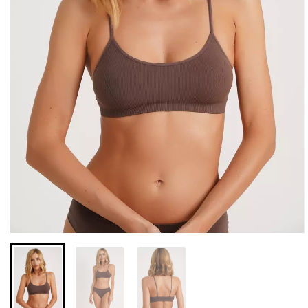
Бесшовные леггинсы из
Бесшовные леггинсы
микрофибры LEGGINGS
LEGGINGS (черный) Giulia
02 (черный) Giulia
552 грн.
789 грн.
482 грн.
689 грн.