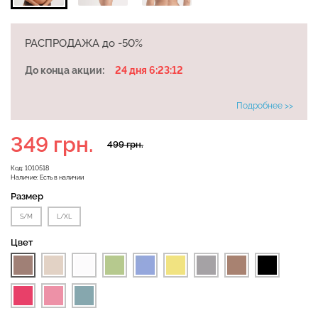
РАСПРОДАЖА до -50%
Бесшовная бразилиана с
Велосипедки с высокой
легкой коррекцией
До конца акции:
24 дня 6:23:11
талией TRACKS 01
BRASILIAN SHAPEWEAR
(черный) Giulia
black (черный) Giulia
Подробнее >>
384 грн.
549 грн.
258 грн.
369 грн.
349 грн.
499 грн.
Код:
1010518
Наличие:
Есть в наличии
Размер
S/M
L/XL
Цвет