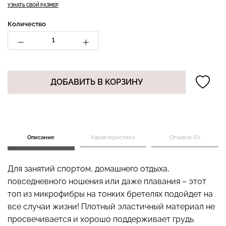
УЗНАТЬ СВОЙ РАЗМЕР
Количество
Бесшовные стринги
Топ на бретелях в рубчик
STRING BRIEFS (черный)
CAMI TOP RIB black
Giulia
(черный) Giulia
ДОБАВИТЬ В КОРЗИНУ
179 грн.
299 грн.
299 грн.
499 грн.
Описание
Характеристики
Отзывов (0)
Для занятий спортом, домашнего отдыха,
повседневного ношения или даже плавания – этот
топ из микрофибры на тонких бретелях подойдет на
все случаи жизни! Плотный эластичный материал не
просвечивается и хорошо поддерживает грудь.