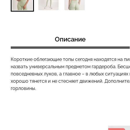
Топ на бретелях
Бесшовные стринги STRING
CAMI TOP RIB wh
Описание
BRIEFS (черный) Giulia
Giulia
179 грн.
299 грн.
299 грн.
499 грн
Короткие облегающие топы сегодня находятся на пи
назвать универсальным предметом гардероба. Бесш
повседневных луков, а главное – в любых ситуациях
хорошо тянется и не стесняет движений. Дополнит
горловины.