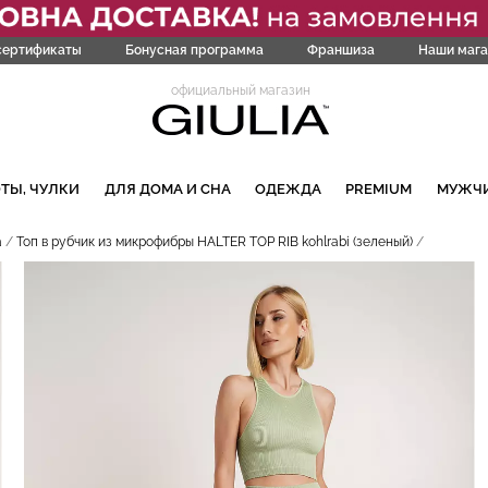
сертификаты
Бонусная программа
Франшиза
Наши мага
официальный магазин
ТЫ, ЧУЛКИ
ДЛЯ ДОМА И СНА
ОДЕЖДА
PREMIUM
МУЖЧ
а
Топ в рубчик из микрофибры HALTER TOP RIB kohlrabi (зеленый)