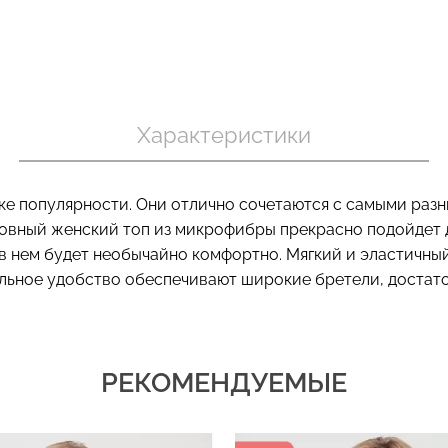
Бесшовный т
 в рубчик
Бесшовный топ на тонких
коррекцией 
ite (белый)
бретелях CAMI TOP (белый)
Характеристики
SHAPEWEAR 
Giulia
Giulia
.
279 грн.
399 грн.
489 грн.
699 г
ке популярности. Они отлично сочетаются с самыми разны
овный женский топ из микрофибры прекрасно подойдет д
 в нем будет необычайно комфортно. Мягкий и эластичный
ельное удобство обеспечивают широкие бретели, достат
РЕКОМЕНДУЕМЫЕ