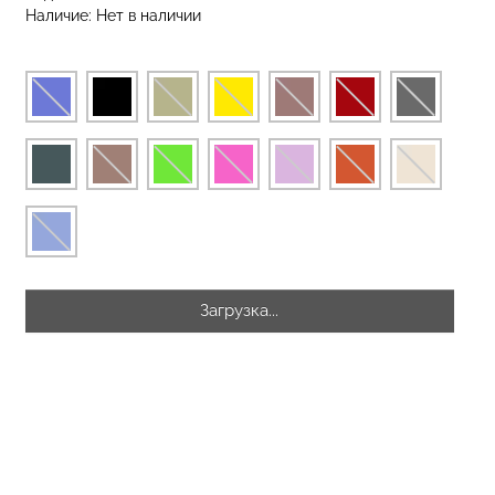
Наличие:
Нет в наличии
 с высокой
Топ на бретелях в рубчик
S 01 (черный)
CAMI TOP RIB black (черный)
Giulia
рн.
299 грн.
499 грн.
Загрузка...