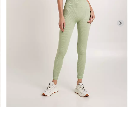
илиана с
Велосипедки
ией
Бесшовные леггинсы
талией TRACK
APEWEAR
LEGGINGS (черный) Giulia
Giulia
ulia
482 грн.
689 грн.
384 грн.
549 г