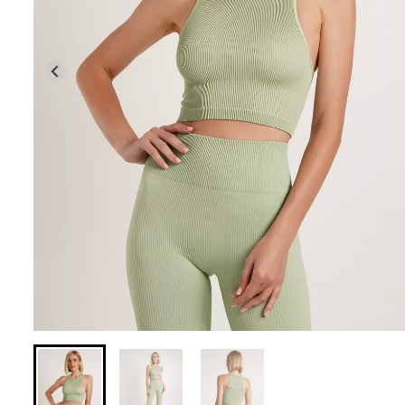
Бесшовная браз
Бесшовные леггинсы из
легкой коррекц
микрофибры LEGGINGS 02
BRASILIAN SH
(черный) Giulia
black (черный) Gi
552 грн.
789 грн.
258 грн.
369 грн.