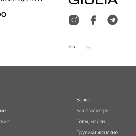
00
0
Укр
Рус
Белье
кие
Бюстгальтеры
ские
Топы, майки
Трусики женские