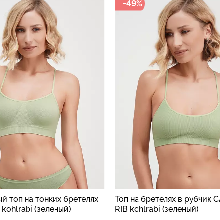
-49%
й топ на тонких бретелях
Топ на бретелях в рубчик 
kohlrabi (зеленый)
RIB kohlrabi (зеленый)