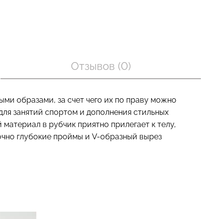
оп с легкой
Бесшовные трусы слипы с
BRA
легкой коррекцией HI-LEG
Отзывов (0)
nude (бежевый)
SHAPEWEAR black (черный)
Giulia
рн.
258 грн.
369 грн.
ми образами, за счет чего их по праву можно
ля занятий спортом и дополнения стильных
 материал в рубчик приятно прилегает к телу,
очно глубокие проймы и V-образный вырез