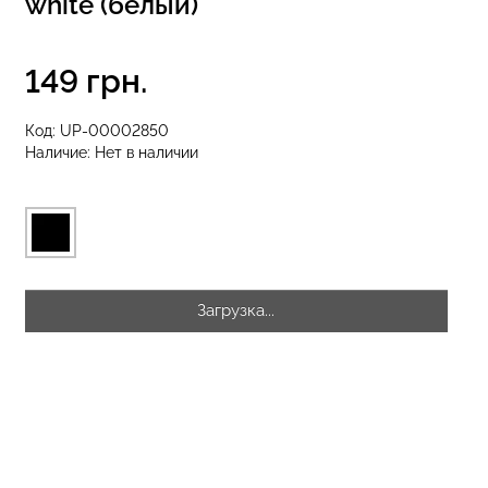
white (белый)
149 грн.
еггинсы
Бесшовные стринги STRING
рный) Giulia
BRIEFS (черный) Giulia
Код:
UP-00002850
Наличие:
Нет в наличии
рн.
179 грн.
299 грн.
Загрузка...