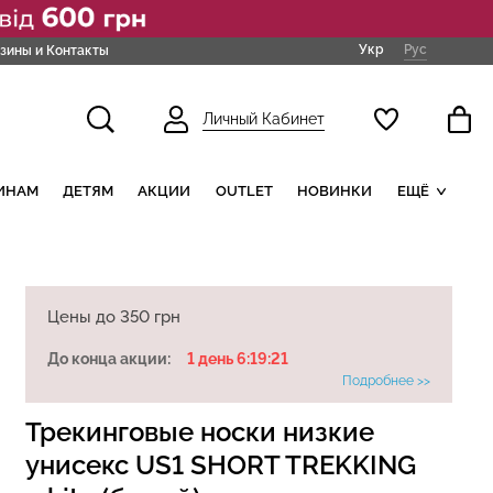
Укр
Рус
зины и Контакты
Личный Кабинет
ИНАМ
ДЕТЯМ
АКЦИИ
OUTLET
НОВИНКИ
ЕЩЁ
Цены до 350 грн
До конца акции:
1 день 6:19:21
Подробнее >>
Трекинговые носки низкие
унисекс US1 SHORT TREKKING