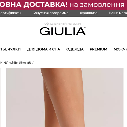
сертификаты
Бонусная программа
Франшиза
Наши мага
официальный магазин
ТЫ, ЧУЛКИ
ДЛЯ ДОМА И СНА
ОДЕЖДА
PREMIUM
МУЖЧ
KING white (белый)