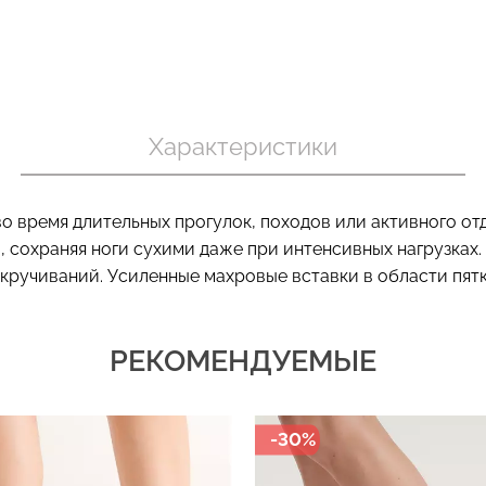
Бесшовный т
 в рубчик
Бесшовный топ на тонких
коррекцией 
ite (белый)
бретелях CAMI TOP (белый)
Характеристики
SHAPEWEAR 
Giulia
Giulia
.
279 грн.
399 грн.
489 грн.
699 г
 время длительных прогулок, походов или активного отд
 сохраняя ноги сухими даже при интенсивных нагрузках.
кручиваний. Усиленные махровые вставки в области пят
РЕКОМЕНДУЕМЫЕ
-30%