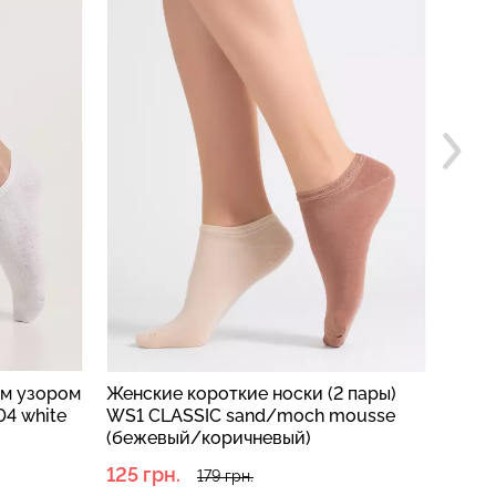
ым узором
Женские короткие носки (2 пары)
Капр
4 white
WS1 CLASSIC sand/moch mousse
пар 
(бежевый/коричневый)
(черн
125 грн.
76 г
179 грн.