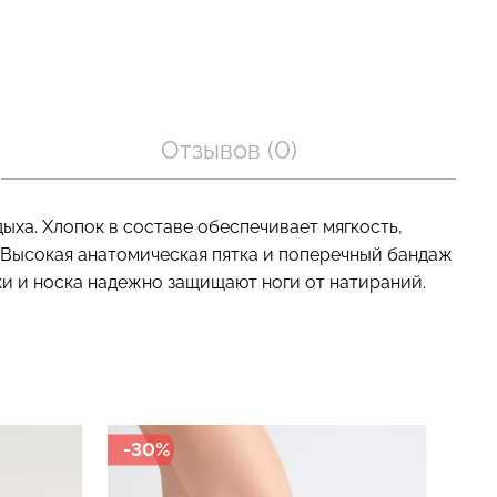
оп с легкой
Бесшовные трусы слипы с
BRA
легкой коррекцией HI-LEG
Отзывов (0)
nude (бежевый)
SHAPEWEAR black (черный)
Giulia
рн.
258 грн.
369 грн.
ыха. Хлопок в составе обеспечивает мягкость,
 Высокая анатомическая пятка и поперечный бандаж
ки и носка надежно защищают ноги от натираний.
-30%
-3