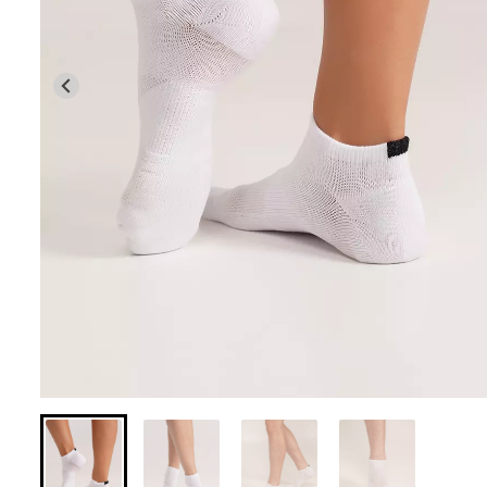
Бесшовная браз
Бесшовные леггинсы из
легкой коррекц
микрофибры LEGGINGS 02
BRASILIAN SH
(черный) Giulia
black (черный) Gi
552 грн.
789 грн.
258 грн.
369 грн.