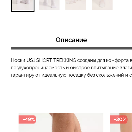
Топ на бретелях в рубчик
Топ на бретелях
CAMI TOP RIB black (черный)
CAMI TOP RIB wh
Описание
Giulia
Giulia
299 грн.
499 грн.
299 грн.
499 грн
Носки US1 SHORT TREKKING созданы для комфорта во
воздухопроницаемость и быстрое впитывание влаги,
гарантируют идеальную посадку без скольжений и с
-49%
-30%