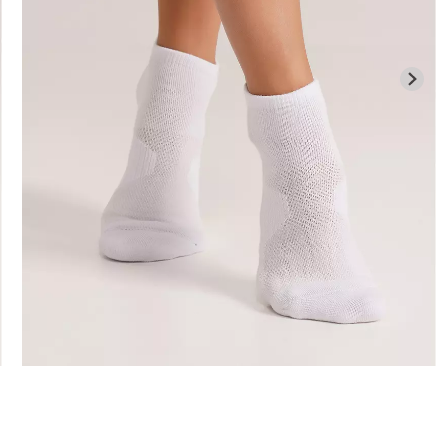
илиана с
Велосипедки с высокой
ией
Бесшовные л
талией TRACKS 01 (черный)
APEWEAR
LEGGINGS (че
Giulia
ulia
384 грн.
549 грн.
482 грн.
689 г