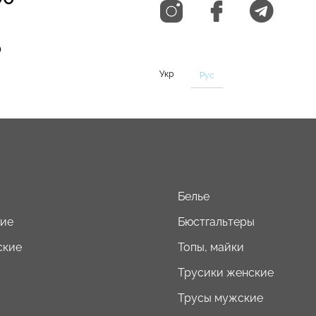
0
Укр
Рус
Белье
кие
Бюстгальтеры
ские
Топы, майки
Трусики женские
Трусы мужские