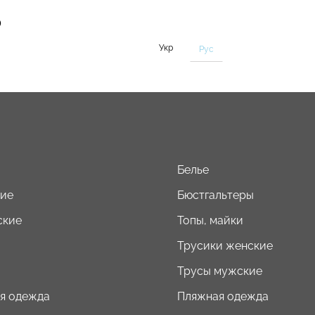
0
Укр
Рус
Белье
кие
Бюстгальтеры
ские
Топы, майки
Трусики женские
Трусы мужские
я одежда
Пляжная одежда