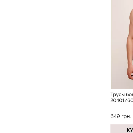
Трусы бо
20401/60 
649 грн.
К