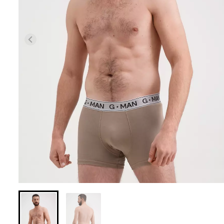
Бесшовная браз
Бесшовные леггинсы из
легкой коррекц
микрофибры LEGGINGS 02
BRASILIAN SH
(черный) Giulia
black (черный) Gi
552 грн.
789 грн.
258 грн.
369 грн.