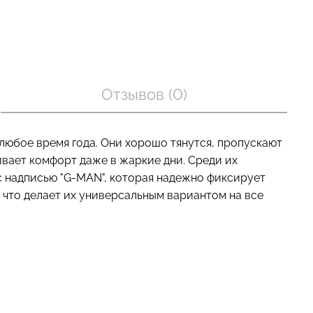
Бесшовный топ с легкой
оп на тонких
коррекцией BRA
I TOP (белый)
Отзывов (0)
SHAPEWEAR nude (бежевый)
Giulia
рн.
489 грн.
699 грн.
любое время года. Они хорошо тянутся, пропускают
ивает комфорт даже в жаркие дни. Среди их
 надписью "G-MAN", которая надежно фиксирует
 что делает их универсальным вариантом на все