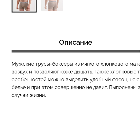
Топ на бретелях в рубчик
Топ на бретелях
CAMI TOP RIB black (черный)
CAMI TOP RIB wh
Описание
Giulia
Giulia
299 грн.
499 грн.
299 грн.
499 грн
Мужские трусы-боксеры из мягкого хлопкового мате
воздух и позволяют коже дышать. Также хлопковые 
особенностей можно выделить удобный фасон, не с
белье и при этом совершенно не давит. Выполнены 
случаи жизни.