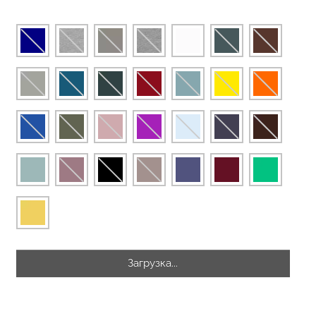
еггинсы
Бесшовные стринги STRING
рный) Giulia
BRIEFS (черный) Giulia
рн.
179 грн.
299 грн.
Загрузка...