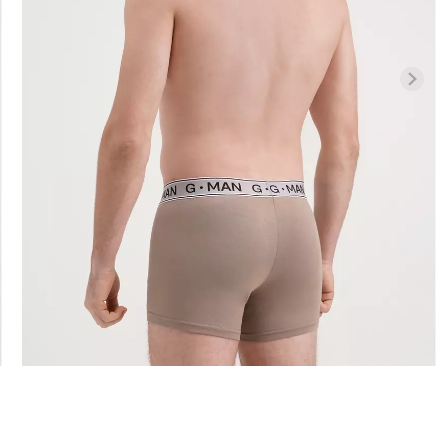
илиана с
Велосипедки с высокой
ией
Бесшовные л
талией TRACKS 01 (черный)
APEWEAR
LEGGINGS (че
Giulia
ulia
384 грн.
549 грн.
482 грн.
689 г