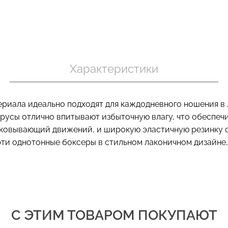
Велосипедки с пуш-ап
 в рубчик
Бесшовный т
эффектом бесшовные
ite (белый)
бретелях CAM
Характеристики
TRACKS SHAPE black
Giulia
(черный) Giulia
.
454 грн.
649 грн.
279 грн.
399 г
риала идеально подходят для каждодневного ношения в 
трусы отлично впитывают избыточную влагу, что обеспеч
ковывающий движений, и широкую эластичную резинку с
эти однотонные боксеры в стильном лаконичном дизайне,
С ЭТИМ ТОВАРОМ ПОКУПАЮТ