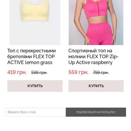
Топ с перекрестными
Спортивный топ на
бретелями FLEX TOP
молнии FLEX TOP Zip-
ACTIVE lemon grass
Up Active raspberry
(желтый)
(розовый)
419 грн.
559 грн.
599 грн.
799 грн.
КУПИТЬ
КУПИТЬ
ПОДПИСАТЬСЯ НА РАССЫЛКУ