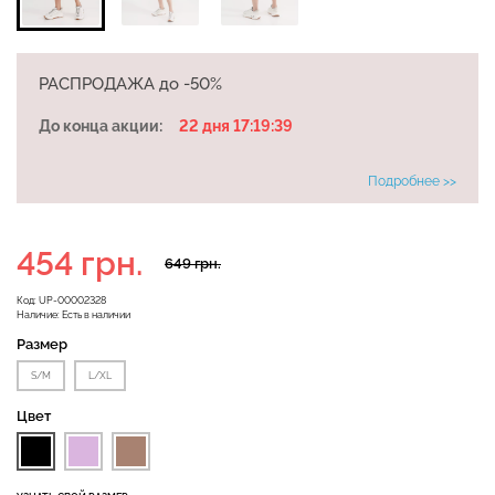
РАСПРОДАЖА до -50%
Велосипедки с высокой
Бесшовные леггинсы
талией TRACKS 01
До конца акции:
22 дня 17:19:38
LEGGINGS (черный) Giulia
(черный) Giulia
Подробнее >>
384 грн.
549 грн.
482 грн.
689 грн.
454 грн.
649 грн.
Код:
UP-00002328
Наличие:
Есть в наличии
Размер
S/M
L/XL
Цвет