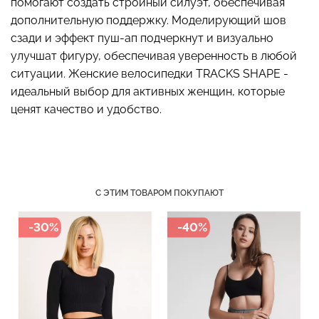
помогают создать стройный силуэт, обеспечивая
дополнительную поддержку. Моделирующий шов
сзади и эффект пуш-ап подчеркнут и визуально
улучшат фигуру, обеспечивая уверенность в любой
Бесшовный топ с легкой
ситуации. Женские велосипедки TRACKS SHAPE -
Топ на бретелях в рубчик
коррекцией BRA
CAMI TOP RIB white
идеальный выбор для активных женщин, которые
SHAPEWEAR nude
(белый) Giulia
ценят качество и удобство.
(бежевый) Giulia
299 грн.
499 грн.
489 грн.
699 грн.
С ЭТИМ ТОВАРОМ ПОКУПАЮТ
-30%
-40%