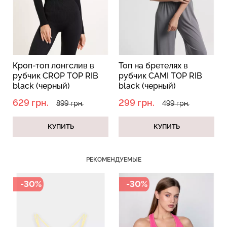
Бесшовные трусы слипы
Кроп-топ лонгслив в
Топ на бретелях в
Бесшовный топ на тонких
с легкой коррекцией HI-
рубчик CROP TOP RIB
рубчик CAMI TOP RIB
бретелях CAMI TOP
LEG SHAPEWEAR black
black (черный)
black (черный)
(белый) Giulia
(черный) Giulia
629 грн.
299 грн.
899 грн.
499 грн.
279 грн.
399 грн.
258 грн.
369 грн.
КУПИТЬ
КУПИТЬ
РЕКОМЕНДУЕМЫЕ
-30%
-30%