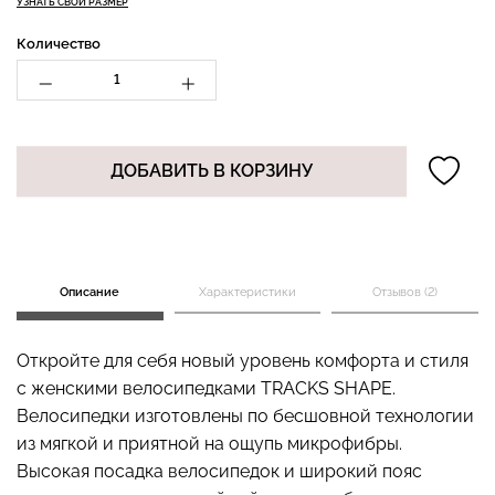
УЗНАТЬ СВОЙ РАЗМЕР
Количество
Бесшовные стринги
Топ на бретелях в рубчик
STRING BRIEFS (черный)
CAMI TOP RIB black
Giulia
(черный) Giulia
ДОБАВИТЬ В КОРЗИНУ
179 грн.
299 грн.
299 грн.
499 грн.
Описание
Характеристики
Отзывов (2)
Откройте для себя новый уровень комфорта и стиля
с женскими велосипедками TRACKS SHAPE.
Велосипедки изготовлены по бесшовной технологии
из мягкой и приятной на ощупь микрофибры.
Высокая посадка велосипедок и широкий пояс