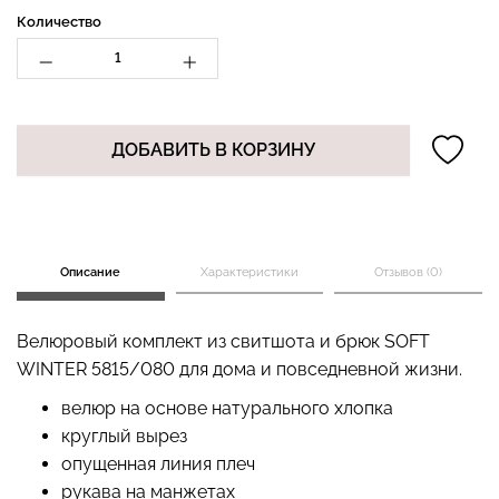
Количество
Бесшовные стринги
Топ на бретелях в рубчик
STRING BRIEFS (черный)
CAMI TOP RIB white
ДОБАВИТЬ В КОРЗИНУ
Giulia
(белый) Giulia
179 грн.
299 грн.
299 грн.
499 грн.
Описание
Характеристики
Отзывов (0)
Велюровый комплект из свитшота и брюк SOFT
WINTER 5815/080 для дома и повседневной жизни.
велюр на основе натурального хлопка
круглый вырез
опущенная линия плеч
рукава на манжетах