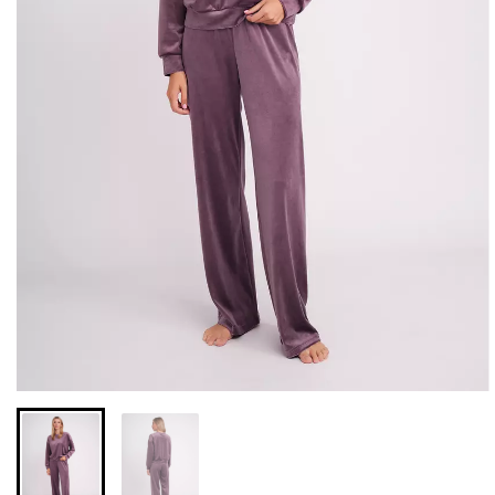
Бесшовные леггинсы из
Велосипедки с высокой
микрофибры LEGGINGS
талией TRACKS 01
02 (черный) Giulia
(черный) Giulia
552 грн.
789 грн.
384 грн.
549 грн.