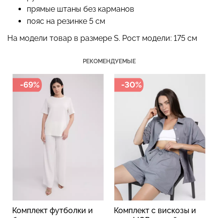
прямые штаны без карманов
пояс на резинке 5 см
На модели товар в размере S. Рост модели: 175 см
Топ на бретелях в рубчик
Бесшовный топ на тонких
CAMI TOP RIB black
бретелях CAMI TOP
РЕКОМЕНДУЕМЫЕ
(черный) Giulia
(белый) Giulia
-69%
-30%
299 грн.
499 грн.
279 грн.
399 грн.
Комплект футболки и
Комплект с вискозы и