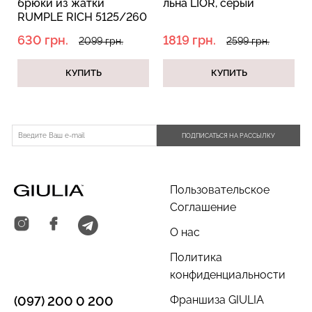
брюки из жатки
льна LIOR, серый
RUMPLE RICH 5125/260
milk (белый)
630 грн.
1819 грн.
2099 грн.
2599 грн.
Бесшовный топ с легкой
Велосипедки с пуш-ап
КУПИТЬ
КУПИТЬ
коррекцией BRA
эффектом бесшовные
SHAPEWEAR nude
TRACKS SHAPE black
(бежевый) Giulia
(черный) Giulia
489 грн.
699 грн.
454 грн.
649 грн.
ПОДПИСАТЬСЯ НА РАССЫЛКУ
Пользовательское
Соглашение
О нас
Политика
конфиденциальности
Франшиза GIULIA
(097) 200 0 200