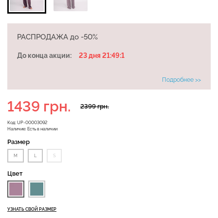
Бесшовная бразилиана с
РАСПРОДАЖА до -50%
Бесшовные леггинсы
легкой коррекцией
LEGGINGS (черный) Giulia
BRASILIAN SHAPEWEAR
До конца акции:
23 дня 21:49:1
black (черный) Giulia
Подробнее >>
482 грн.
689 грн.
258 грн.
369 грн.
1439 грн.
2399 грн.
Код:
UP-00003092
Наличие:
Есть в наличии
Размер
M
L
S
Цвет
УЗНАТЬ СВОЙ РАЗМЕР