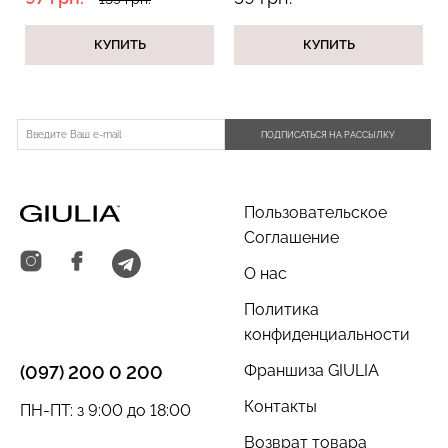
(белый)
КУПИТЬ
КУПИТЬ
Бесшовный топ с легкой
Велосипедки с пуш-ап
ПОДПИСАТЬСЯ НА РАССЫЛКУ
коррекцией BRA
эффектом бесшовные
SHAPEWEAR black
TRACKS SHAPE black
(черный) Giulia
(черный) Giulia
Пользовательское
489 грн.
699 грн.
519 грн.
649 грн.
Соглашение
О нас
Политика
конфиденциальности
Франшиза GIULIA
(097) 200 0 200
Контакты
ПН-ПТ: з 9:00 до 18:00
Возврат товара