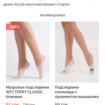
даже после многочисленных стирок.
РЕКОМЕНДУЕМЫЕ
-30%
Бесшовные трусы
Топ на бретелях в рубчик
хипстеры HIPSTER BRIEFS
CAMI TOP RIB white
(бежевый) Giulia
(белый) Giulia
230 грн.
329 грн.
299 грн.
499 грн.
Махровые подследники
Подследники
WF1 TERRY CLASSIC,
хлопковые с
бежевые
орнаментом вышиванки
WF1 UKR 2405 white
97 грн.
59 грн.
139 грн.