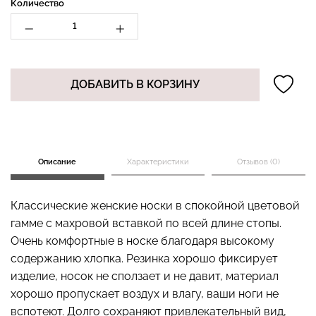
Количество
Бесшовный топ с легкой
Бесшовные стринги
коррекцией BRA
ДОБАВИТЬ В КОРЗИНУ
STRING BRIEFS (черный)
SHAPEWEAR nude
Giulia
(бежевый) Giulia
179 грн.
299 грн.
489 грн.
699 грн.
Описание
Характеристики
Отзывов (0)
Классические женские носки в спокойной цветовой
гамме с махровой вставкой по всей длине стопы.
Очень комфортные в носке благодаря высокому
содержанию хлопка. Резинка хорошо фиксирует
изделие, носок не сползает и не давит, материал
хорошо пропускает воздух и влагу, ваши ноги не
вспотеют. Долго сохраняют привлекательный вид,