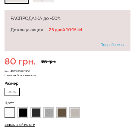
РАСПРОДАЖА до -50%
Бесшовная бразилиана с
Бесшовные леггинсы
легкой коррекцией
До конца акции:
25 дней 10:15:44
LEGGINGS (черный) Giulia
BRASILIAN SHAPEWEAR
black (черный) Giulia
Подробнее >>
551 грн.
689 грн.
258 грн.
369 грн.
80 грн.
159 грн.
Код:
4823116920903
Наличие:
Есть в наличии
Размер
36-40
Цвет
УЗНАТЬ СВОЙ РАЗМЕР