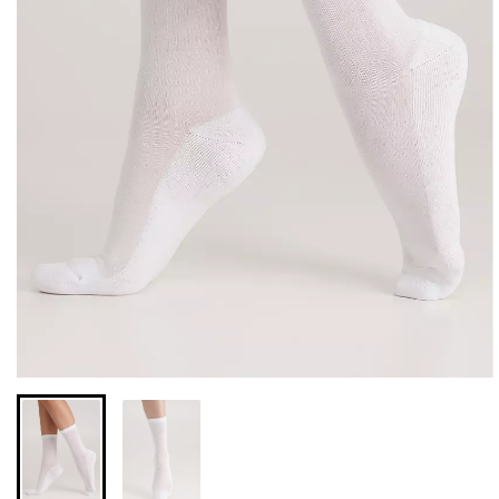
Бесшовные леггинсы из
Велосипедки с высокой
микрофибры LEGGINGS
талией TRACKS 01
02 (черный) Giulia
(черный) Giulia
631 грн.
789 грн.
439 грн.
549 грн.