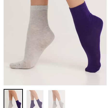
Безшовні легінси з
Велосипедки з високою
мікрофібри LEGGINGS 02
талією TRACKS 01
(чорний) Giulia
(чорний) Giulia
552 грн.
789 грн.
384 грн.
549 грн.