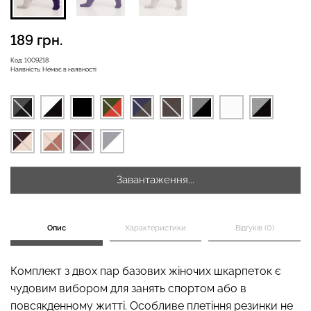
189 грн.
Безшовні бразиліана з
Код:
1009218
Безшовні легінси
легкою корекцією
Наявність:
Немає в наявності
LEGGINGS (чорний) Giulia
BRASILIAN SHAPEWEAR
black (чорний) Giulia
482 грн.
689 грн.
258 грн.
369 грн.
Завантаження...
Опис
Характеристики
Відгуків (0)
Комплект з двох пар базових жіночих шкарпеток є
чудовим вибором для занять спортом або в
повсякденному житті. Особливе плетіння резинки не