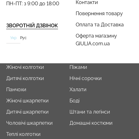
Контакти
ПН-ПТ: з 9:00 до 18:00
Повернення товару
Оплата та Доставка
ЗВОРОТНІЙ ДЗВІНОК
Безшовний топ з легкою
Велосипедки з пуш-ап
Оферта магазину
корекцією BRA
ефектом безшовні
Укр
Рус
GIULIA.com.ua
SHAPEWEAR nude
TRACKS SHAPE black
(бежевий) Giulia
(чорний) Giulia
489 грн.
699 грн.
454 грн.
649 грн.
Жіночі колготки
Піжами
Дитячі колготки
Нічні сорочки
Панчохи
Халати
Жіночі шкарпетки
Боді
Дитячі шкарпетки
Штани та легінси
Чоловічі шкарпетки
Домашні костюми
Теплі колготки