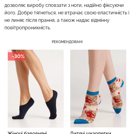
дозволяє виробу сповзати з ноги, надійно фіксуючи
його. Добре тягнеться, не втрачає свою еластичність і
не линяє після прання, а також надає відмінну
повітропроникність.
Топ на бретелях в рубчик
Безшовні стрінги STRING
CAMI TOP RIB white (білий)
BRIEFS (чорний) Giulia
Giulia
РЕКОМЕНДОВАНІ
179 грн.
299 грн.
299 грн.
499 грн.
-30%
Жіночі бавовняні
Дитячі шкарпетки