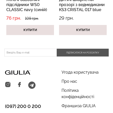
підслідники WS0
прозорі з ведмедиками
CLASSIC navy (синій)
KS3 CRISTAL 017 blue
sapphire (синій)
76 грн.
29 грн.
109 грн.
Топ на бретелях в рубчик
Безшовний топ на
CAMI TOP RIB black
бретелях CAMI TOP
КУПИТИ
КУПИТИ
(чорний) Giulia
(білий) Giulia
299 грн.
499 грн.
279 грн.
399 грн.
ПІДПИСАТИСЯ НА РОЗСИЛКУ
Угода користувача
Про нас
Політика
конфіденційності
Франшиза GIULIA
(097) 200 0 200