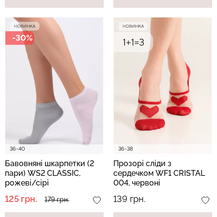
-30%
36-40
36-38
Бавовняні шкарпетки (2
Прозорі сліди з
пари) WS2 CLASSIC,
сердечком WF1 CRISTAL
рожеві/сірі
004, червоні
125 грн.
139 грн.
179 грн.