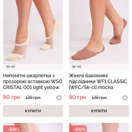
Безшовні бразиліана з
Велосипедки з високою
легкою корекцією
талією TRACKS 01
BRASILIAN SHAPEWEAR
(чорний) Giulia
black (чорний) Giulia
384 грн.
549 грн.
258 грн.
369 грн.
39-40
36-40
Непомітні шкарпетки з
Жіночі бавовняні
прозорою вставкою WS0
підслідники WF1 CLASSIC
CRISTAL 001 light yellow
[WFC/Sk-cl] mocha
(жовтий)
moussa (коричневий)
90 грн.
90 грн.
129 грн.
129 грн.
КУПИТИ
КУПИТИ
-50%
-50%