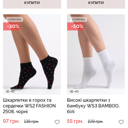
КУПИТИ
КУПИТИ
-30%
-50%
36-40
36-40
Шкарпетки в горох та
Високі шкарпетки з
сердечки WS2 FASHION
бамбуку WS3 BAMBOO,
2508, чорні
білі
97 грн.
55 грн.
139 грн.
109 грн.