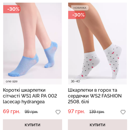
-30%
-30%
one size
36-40
Короткі шкарпетки
Шкарпетки в горох та
сітчасті WS1 AIR PA 002
сердечки WS2 FASHION
lacecap hydrangea
2508, білі
(блакитний)
69 грн.
97 грн.
99 грн.
139 грн.
КУПИТИ
КУПИТИ