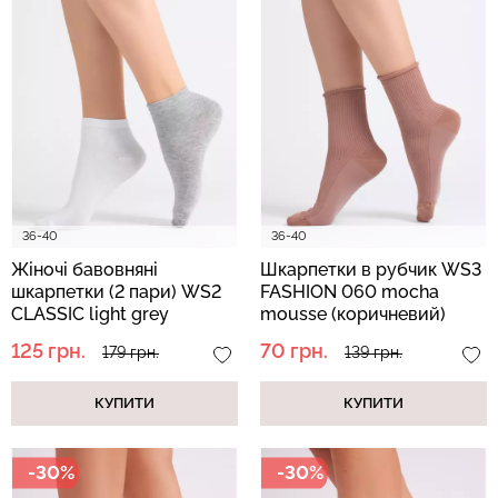
Безшовні легінси з
Безшовні легінси
мікрофібри LEGGINGS 02
LEGGINGS (чорний) Giulia
(чорний) Giulia
552 грн.
789 грн.
482 грн.
689 грн.
36-40
36-40
Жіночі бавовняні
Шкарпетки в рубчик WS3
шкарпетки (2 пари) WS2
FASHION 060 mocha
CLASSIC light grey
mousse (коричневий)
melange/white (сірий/
125 грн.
70 грн.
179 грн.
139 грн.
білий)
КУПИТИ
КУПИТИ
-30%
-30%