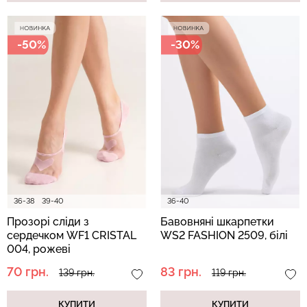
-50%
-30%
36-38
39-40
36-40
Прозорі сліди з
Бавовняні шкарпетки
сердечком WF1 CRISTAL
WS2 FASHION 2509, білі
004, рожеві
70 грн.
83 грн.
139 грн.
119 грн.
КУПИТИ
КУПИТИ