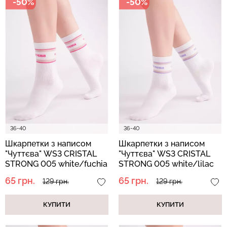
-50%
-50%
Топ на бретелях в рубчик
Топ на бретелях в рубчик
CAMI TOP RIB black
CAMI TOP RIB white (білий)
(чорний) Giulia
Giulia
299 грн.
499 грн.
299 грн.
499 грн.
36-40
36-40
Шкарпетки з написом
Шкарпетки з написом
"Чуттєва" WS3 CRISTAL
"Чуттєва" WS3 CRISTAL
STRONG 005 white/fuchia
STRONG 005 white/lilac
(білий/рожевий)
(білий/фіолетовий)
65 грн.
65 грн.
129 грн.
129 грн.
КУПИТИ
КУПИТИ