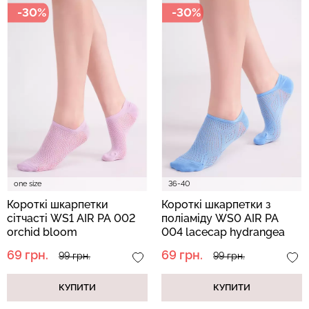
-30%
-30%
Велосипедки з пуш-ап
Безшовні труси хіпстери
ефектом безшовні
HIPSTER BRIEFS
TRACKS SHAPE black
(бежевий) Giulia
(чорний) Giulia
454 грн.
649 грн.
230 грн.
329 грн.
one size
36-40
Короткі шкарпетки
Короткі шкарпетки з
сітчасті WS1 AIR PA 002
поліаміду WS0 AIR PA
orchid bloom
004 lacecap hydrangea
(фіолетовий)
(блакитний)
69 грн.
69 грн.
99 грн.
99 грн.
КУПИТИ
КУПИТИ