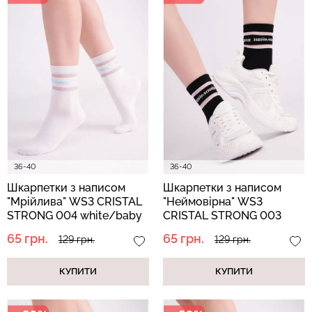
Безшовний топ з легкою
Безшовні стрінги STRING
корекцією BRA
BRIEFS (чорний) Giulia
SHAPEWEAR nude
(бежевий) Giulia
179 грн.
299 грн.
489 грн.
699 грн.
36-40
36-40
Шкарпетки з написом
Шкарпетки з написом
"Мрійлива" WS3 CRISTAL
"Неймовірна" WS3
STRONG 004 white/baby
CRISTAL STRONG 003
blue (білий/блакитний)
black (чорний)
65 грн.
65 грн.
129 грн.
129 грн.
КУПИТИ
КУПИТИ