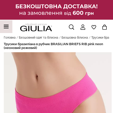
офіційний магазин
НАШІ ТРЕНДОВІ ТОВАРИ
Головна
Безшовний одяг та білизна
Безшовна білизна
Трусики бразил
Трусики бразиліана в рубчик BRASILIAN BRIEFS RIB pink neon
(неоновий рожевий)