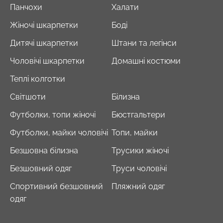
Панчохи
Халати
Жіночі шкарпетки
Боді
Дитячі шкарпетки
Штани та легінси
Чоловічі шкарпетки
Домашні костюми
Теплі колготки
Світшоти
Білизна
Футболки, топи жіночі
Бюстгальтери
Футболки, майки чоловічі
Топи, майки
Безшовна білизна
Трусики жіночі
Безшовний одяг
Труси чоловічі
Спортивний безшовний
Пляжний одяг
одяг