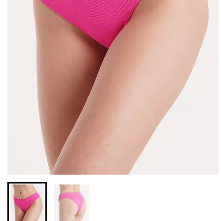
Безшовні бразиліана з
Безшовні легінси з
легкою корекцією
мікрофібри LEGGINGS 02
BRASILIAN SHAPEWEAR
(чорний) Giulia
black (чорний) Giulia
552 грн.
789 грн.
258 грн.
369 грн.