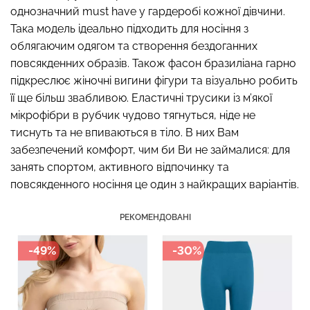
однозначний must have у гардеробі кожної дівчини.
Така модель ідеально підходить для носіння з
облягаючим одягом та створення бездоганних
повсякденних образів. Також фасон бразиліана гарно
Топ на бретелях в рубчик
Безшовні стрінги STRING
CAMI TOP RIB black
підкреслює жіночні вигини фігури та візуально робить
BRIEFS (чорний) Giulia
(чорний) Giulia
її ще більш звабливою. Еластичні трусики із м’якої
мікрофібри в рубчик чудово тягнуться, ніде не
179 грн.
299 грн.
299 грн.
499 грн.
тиснуть та не впиваються в тіло. В них Вам
забезпечений комфорт, чим би Ви не займалися: для
занять спортом, активного відпочинку та
повсякденного носіння це один з найкращих варіантів.
РЕКОМЕНДОВАНІ
-49%
-30%