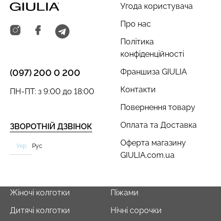
Угода користувача
Про нас
Політика
конфіденційності
Безшовний топ з легкою
Безшовний топ на
корекцією BRA
Франшиза GIULIA
(097) 200 0 200
бретелях CAMI TOP
SHAPEWEAR nude
(білий) Giulia
Контакти
(бежевий) Giulia
ПН-ПТ: з 9:00 до 18:00
Повернення товару
279 грн.
399 грн.
489 грн.
699 грн.
Оплата та Доставка
ЗВОРОТНІЙ ДЗВІНОК
Оферта магазину
Укр
Рус
GIULIA.com.ua
Жіночі колготки
Піжами
Дитячі колготки
Нічні сорочки