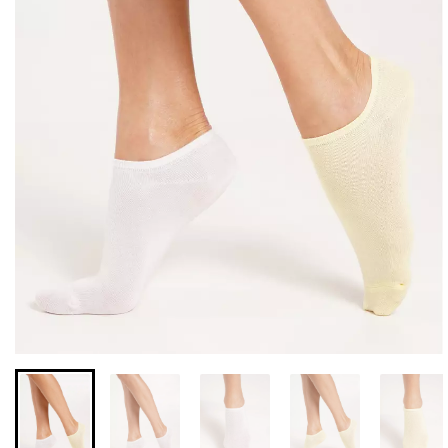
Безшовні легінси з
Безшовні легінси
мікрофібри LEGGINGS 02
LEGGINGS (чорний) Giulia
(чорний) Giulia
631 грн.
789 грн.
551 грн.
689 грн.