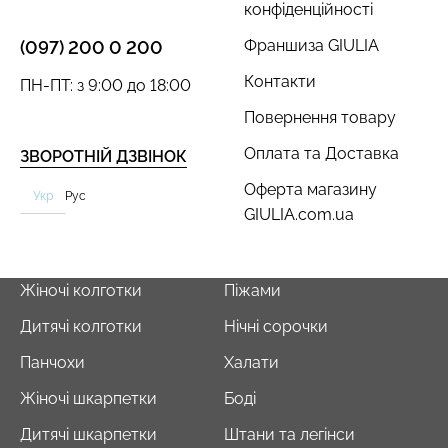
конфіденційності
Франшиза GIULIA
(097) 200 0 200
Контакти
ПН-ПТ: з 9:00 до 18:00
Повернення товару
Безшовний топ з легкою
Велосипедки з пуш-ап
корекцією BRA
ефектом безшовні
Оплата та Доставка
ЗВОРОТНІЙ ДЗВІНОК
SHAPEWEAR black
TRACKS SHAPE black
(чорний) Giulia
(чорний) Giulia
Оферта магазину
Укр
Рус
GIULIA.com.ua
489 грн.
699 грн.
519 грн.
649 грн.
Жіночі колготки
Піжами
Дитячі колготки
Нічні сорочки
Панчохи
Халати
Жіночі шкарпетки
Боді
Дитячі шкарпетки
Штани та легінси