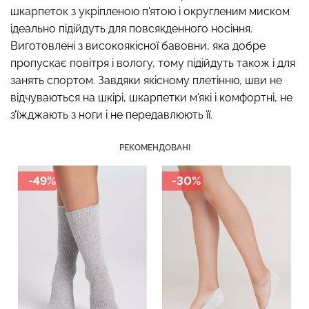
шкарпеток з укріпленою п'ятою і округленим миском
ідеально підійдуть для повсякденного носіння.
Виготовлені з високоякісної бавовни, яка добре
пропускає повітря і вологу, тому підійдуть також і для
Безшовний топ з легкою
Безшовні стрінги STRING
корекцією BRA
занять спортом. Завдяки якісному плетінню, шви не
BRIEFS (чорний) Giulia
SHAPEWEAR nude
відчуваються на шкірі, шкарпетки м'які і комфортні, не
(бежевий) Giulia
з'їжджають з ноги і не передавлюють її.
179 грн.
299 грн.
489 грн.
699 грн.
РЕКОМЕНДОВАНІ
-49%
-30%