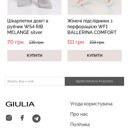
Шкарпетки довгі в
Жіночі підслідники з
рубчик WS4 RIB
перфорацією WF1
MELANGE silver
BALLERINA COMFORT
Безшовні труси хіпстери
Топ на бретелях в рубчик
melange (сірий)
[WFP/SkR-cl] white
HIPSTER BRIEFS
CAMI TOP RIB white (білий)
70 грн.
111 грн.
139 грн.
159 грн.
(білий)
(бежевий) Giulia
Giulia
КУПИТИ
КУПИТИ
230 грн.
329 грн.
299 грн.
499 грн.
ПІДПИСАТИСЯ НА РОЗСИЛКУ
Угода користувача
Про нас
Політика