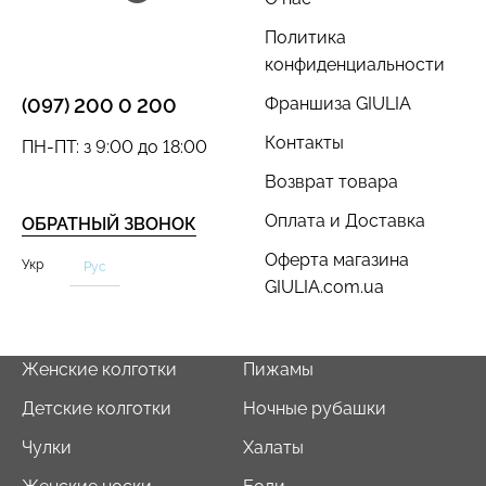
Политика
конфиденциальности
Франшиза GIULIA
(097) 200 0 200
Бесшовный топ с легкой
Бесшовные трусы слипы
коррекцией BRA
с легкой коррекцией HI-
Контакты
ПН-ПТ: з 9:00 до 18:00
SHAPEWEAR nude
LEG SHAPEWEAR black
(бежевый) Giulia
(черный) Giulia
Возврат товара
489 грн.
699 грн.
258 грн.
369 грн.
Оплата и Доставка
ОБРАТНЫЙ ЗВОНОК
Оферта магазина
Укр
Рус
GIULIA.com.ua
Женские колготки
Пижамы
Детские колготки
Ночные рубашки
Чулки
Халаты