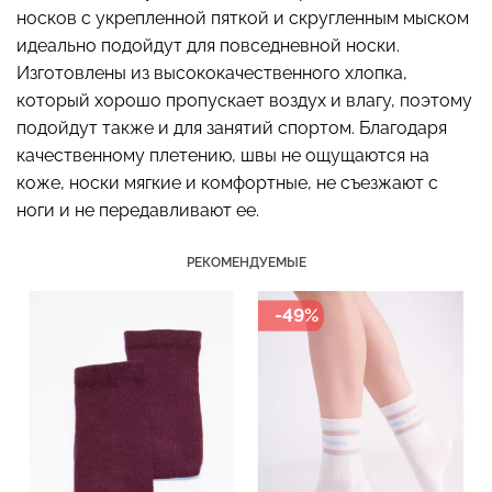
носков с укрепленной пяткой и скругленным мыском
идеально подойдут для повседневной носки.
Изготовлены из высококачественного хлопка,
который хорошо пропускает воздух и влагу, поэтому
Топ на бретелях в рубчик
Бесшовные стринги
CAMI TOP RIB black
STRING BRIEFS (черный)
подойдут также и для занятий спортом. Благодаря
(черный) Giulia
Giulia
качественному плетению, швы не ощущаются на
коже, носки мягкие и комфортные, не съезжают с
299 грн.
499 грн.
179 грн.
299 грн.
ноги и не передавливают ее.
РЕКОМЕНДУЕМЫЕ
-49%