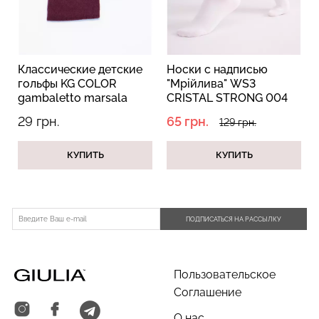
Классические детские
Носки с надписью
Топ на бретелях в рубчик
Бесшовный топ на тонких
гольфы KG COLOR
"Мрійлива" WS3
CAMI TOP RIB white
бретелях CAMI TOP
gambaletto marsala
CRISTAL STRONG 004
(белый) Giulia
(белый) Giulia
(бордовый)
white/baby blue
29 грн.
65 грн.
129 грн.
299 грн.
499 грн.
279 грн.
399 грн.
(белый/голубой)
КУПИТЬ
КУПИТЬ
ПОДПИСАТЬСЯ НА РАССЫЛКУ
Пользовательское
Соглашение
О нас