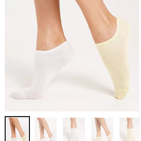
Бесшовная бразилиана с
Бесшовные леггинсы из
легкой коррекцией
микрофибры LEGGINGS
BRASILIAN SHAPEWEAR
02 (черный) Giulia
black (черный) Giulia
552 грн.
789 грн.
258 грн.
369 грн.