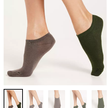
Бесшовные леггинсы из
Бесшовные леггинсы
микрофибры LEGGINGS
LEGGINGS (черный) Giulia
02 (черный) Giulia
552 грн.
789 грн.
482 грн.
689 грн.