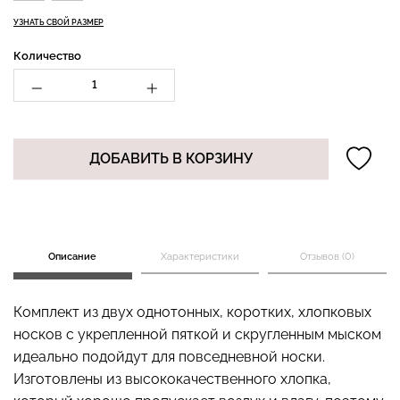
УЗНАТЬ СВОЙ РАЗМЕР
Количество
Бесшовный топ с легкой
Бесшовные стринги
коррекцией BRA
STRING BRIEFS (черный)
SHAPEWEAR nude
Giulia
(бежевый) Giulia
ДОБАВИТЬ В КОРЗИНУ
179 грн.
299 грн.
489 грн.
699 грн.
Описание
Характеристики
Отзывов (0)
Комплект из двух однотонных, коротких, хлопковых
носков с укрепленной пяткой и скругленным мыском
идеально подойдут для повседневной носки.
Изготовлены из высококачественного хлопка,