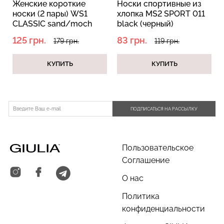
Женские короткие
Носки спортивные из
носки (2 пары) WS1
хлопка MS2 SPORT 011
CLASSIC sand/moch
black (черный)
mousse (бежевый/
125 грн.
83 грн.
179 грн.
119 грн.
коричневый)
Велосипедки с пуш-ап
КУПИТЬ
КУПИТЬ
Бесшовные трусы
эффектом бесшовные
хипстеры HIPSTER BRIEFS
TRACKS SHAPE black
(бежевый) Giulia
(черный) Giulia
454 грн.
649 грн.
230 грн.
329 грн.
ПОДПИСАТЬСЯ НА РАССЫЛКУ
Пользовательское
Соглашение
О нас
Политика
конфиденциальности