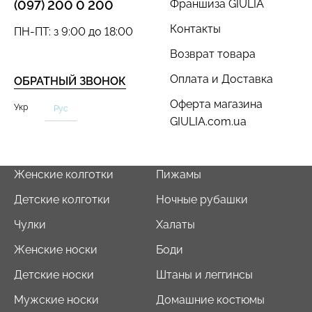
Франшиза GIULIA
(097) 200 0 200
Контакты
ПН-ПТ: з 9:00 до 18:00
Возврат товара
Оплата и Доставка
ОБРАТНЫЙ ЗВОНОК
Оферта магазина
Укр
Рус
GIULIA.com.ua
Женские колготки
Пижамы
Детские колготки
Ночные рубашки
Чулки
Халаты
Женские носки
Боди
Детские носки
Штаны и леггинсы
Мужские носки
Домашние костюмы