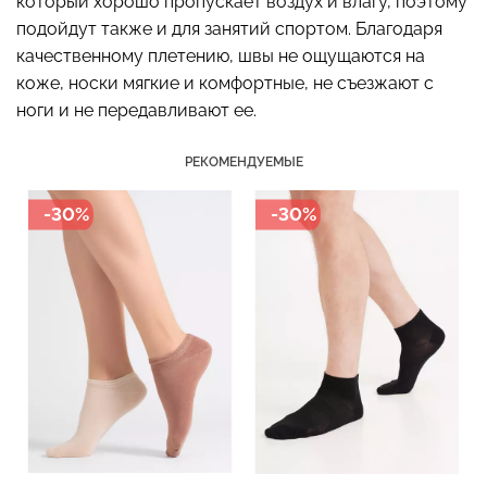
который хорошо пропускает воздух и влагу, поэтому
подойдут также и для занятий спортом. Благодаря
качественному плетению, швы не ощущаются на
коже, носки мягкие и комфортные, не съезжают с
ноги и не передавливают ее.
Топ на бретелях в рубчик
Топ на бретелях в рубчик
CAMI TOP RIB black
CAMI TOP RIB white
РЕКОМЕНДУЕМЫЕ
(черный) Giulia
(белый) Giulia
299 грн.
499 грн.
299 грн.
499 грн.
-30%
-30%