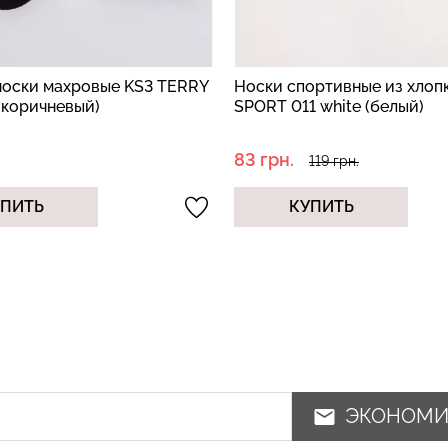
Носки спортивные из хлопка MS2
Женские коротки
SPORT 011 white (белый)
WS1 CLASSIC haz
(коричневый/по
83 грн.
125 грн.
119 грн.
179 грн.
КУПИТЬ
КУПИТЬ
ЭКОНОМ