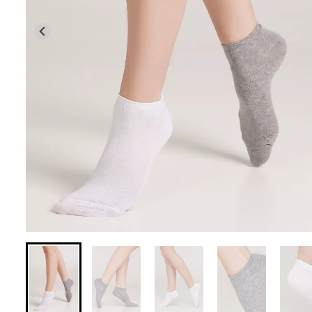
Бесшовные леггинсы из
Бесшовные лег
микрофибры LEGGINGS 02
LEGGINGS (черны
(черный) Giulia
631 грн.
789 грн.
551 грн.
689 грн.