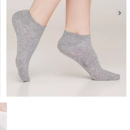
Бесшовная бразилиана с
Велосипедки
гинсы
легкой коррекцией
талией TRACK
й) Giulia
BRASILIAN SHAPEWEAR
Giulia
black (черный) Giulia
258 грн.
369 грн.
439 грн.
549 г