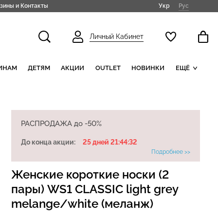
Укр
Рус
зины и Контакты
Личный Кабинет
ИНАМ
ДЕТЯМ
АКЦИИ
OUTLET
НОВИНКИ
ЕЩЁ
РАСПРОДАЖА до -50%
До конца акции:
25 дней 21:44:31
Подробнее >>
Женские короткие носки (2
пары) WS1 CLASSIC light grey
melange/white (меланж)