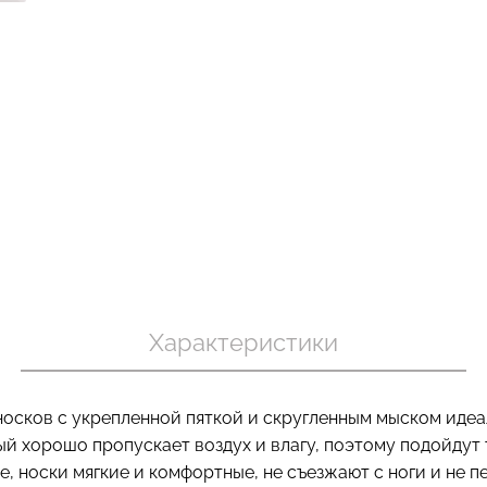
пуш-ап
Бесшовные трусы хипстеры
Топ на брете
овные
HIPSTER BRIEFS (бежевый)
CAMI TOP RIB
black
Giulia
Giulia
230 грн.
329 грн.
299 грн.
499 г
Характеристики
 носков с укрепленной пяткой и скругленным мыском идеа
й хорошо пропускает воздух и влагу, поэтому подойдут 
 носки мягкие и комфортные, не съезжают с ноги и не п