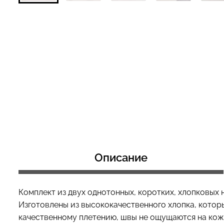
Бесшовный топ с легкой
Велосипедки с 
коррекцией BRA
эффектом бесш
SHAPEWEAR nude (бежевый)
TRACKS SHAPE 
Giulia
(черный) Giulia
489 грн.
699 грн.
519 грн.
649 грн.
Описание
Комплект из двух однотонных, коротких, хлопковых
Изготовлены из высококачественного хлопка, которы
качественному плетению, швы не ощущаются на коже,