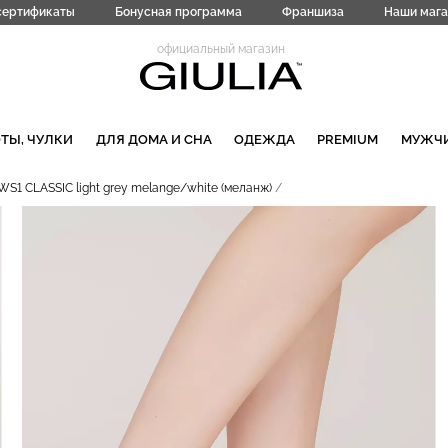
сертификаты
Бонусная программа
Франшиза
Наши мага
официальный магазин
ТЫ, ЧУЛКИ
ДЛЯ ДОМА И СНА
ОДЕЖДА
PREMIUM
МУЖЧ
WS1 CLASSIC light grey melange/white (меланж)