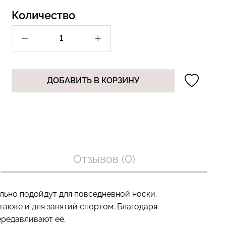
Количество
Бесшовный топ с легкой
лях в рубчик
коррекцией BRA
 white (белый)
SHAPEWEAR black (черный)
Giulia
ДОБАВИТЬ В КОРЗИНУ
рн.
489 грн.
699 грн.
Отзывов (0)
льно подойдут для повседневной носки.
также и для занятий спортом. Благодаря
ередавливают ее.