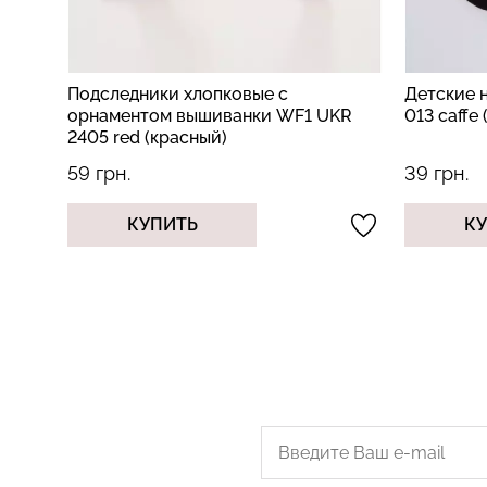
ые с
Детские носки махровые KS3 TERRY
нки WF1 UKR
013 caffe (коричневый)
39 грн.
КУПИТЬ