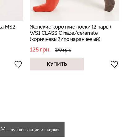
е носки (2 пары)
Носки высокие ажурные WS3 AIR
e/ceramite
002 nero (черный)
маранчевый)
75 грн.
149 грн.
КУПИТЬ
ИМ
- лучшие акции и скидки