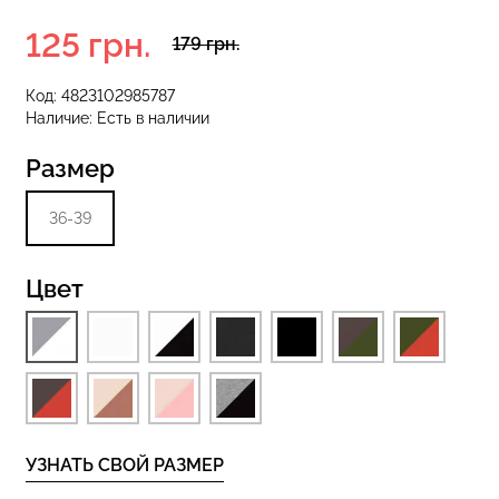
125 грн.
179 грн.
 с высокой
Код:
4823102985787
Бесшовные стринги STRING
S 01 (черный)
Наличие:
Есть в наличии
BRIEFS (черный) Giulia
Размер
рн.
179 грн.
299 грн.
36-39
Цвет
УЗНАТЬ СВОЙ РАЗМЕР