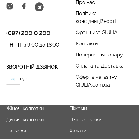
Про нас
Політика
конфіденційності
Франшиза GIULIA
(097) 200 0 200
Безшовні легінси
Безшовні стрінги STRING
Контакти
LEGGINGS (чорний) Giulia
BRIEFS (чорний) Giulia
ПН-ПТ: з 9:00 до 18:00
Повернення товару
482 грн.
689 грн.
179 грн.
299 грн.
Оплата та Доставка
ЗВОРОТНІЙ ДЗВІНОК
Оферта магазину
Укр
Рус
GIULIA.com.ua
Жіночі колготки
Піжами
Дитячі колготки
Нічні сорочки
Панчохи
Халати