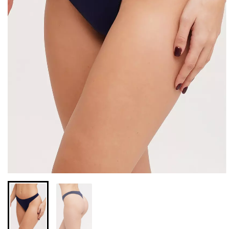
Безшовні легінси з
Топ на бретелях в рубчик
мікрофібри LEGGINGS 02
CAMI TOP RIB black
(чорний) Giulia
(чорний) Giulia
552 грн.
789 грн.
299 грн.
499 грн.