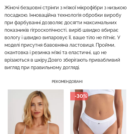
Жіночі безшовні стрінги з м'якої мікрофібри з низькою
посадкою. Інноваційна технологія обробки виробу
при фарбуванні дозволяє досягти максимальних
Безшовний топ на
Топ на бретелях в рубчик
показників гігроскопічності, виріб швидко вбирає
бретелях CAMI TOP
CAMI TOP RIB white (білий)
вологу і швидко випаровує її, ваше тіло не пітніє. У
(білий) Giulia
Giulia
моделі присутня бавовняна ластовиця. Пройми,
279 грн.
399 грн.
299 грн.
499 грн.
окантовка і резинка м'які та еластичні, що не
врізаються в шкіру.Довго зберігають привабливий
вигляд при правильному догляді.
РЕКОМЕНДОВАНІ
-30%