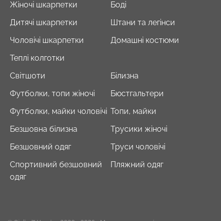
Жіночі шкарпетки
Боді
Дитячі шкарпетки
Штани та легінси
Чоловічі шкарпетки
Домашні костюми
Теплі колготки
Світшоти
Білизна
Футболки, топи жіночі
Бюстгальтери
Футболки, майки чоловічі
Топи, майки
Безшовна білизна
Трусики жіночі
Безшовний одяг
Труси чоловічі
Спортивний безшовний
Пляжний одяг
одяг