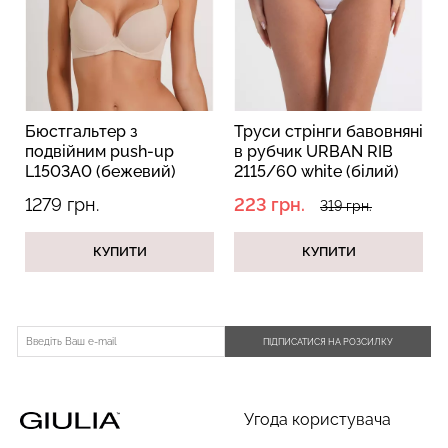
Безшовний топ з легкою
корекцією BRA
Бюстгальтер-невидимка
Бюстгальтер з
Труси стрінги бавовняні
SHAPEWEAR nude
самоклеючий (бежевий)
подвійним push-up
в рубчик URBAN RIB
(бежевий) Giulia
L1503A0 (бежевий)
2115/60 white (білий)
489 грн.
699 грн.
299 грн.
1279 грн.
223 грн.
319 грн.
КУПИТИ
КУПИТИ
ПІДПИСАТИСЯ НА РОЗСИЛКУ
Угода користувача