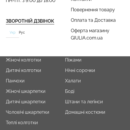
ПН-ПТ: з 9:00 до 18:00
Повернення товару
Оплата та Доставка
ЗВОРОТНІЙ ДЗВІНОК
Оферта магазину
Укр
Рус
GIULIA.com.ua
Жіночі колготки
Піжами
Дитячі колготки
Нічні сорочки
Панчохи
Халати
Жіночі шкарпетки
Боді
Дитячі шкарпетки
Штани та легінси
Чоловічі шкарпетки
Домашні костюми
Теплі колготки