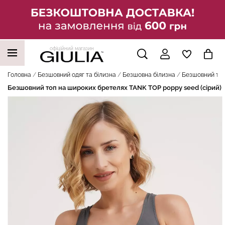
офіційний магазин
НАШІ ТРЕНДОВІ ТОВАРИ
Головна
Безшовний одяг та білизна
Безшовна білизна
Безшовний топ
Безшовний топ на широких бретелях TANK TOP poppy seed (сірий)