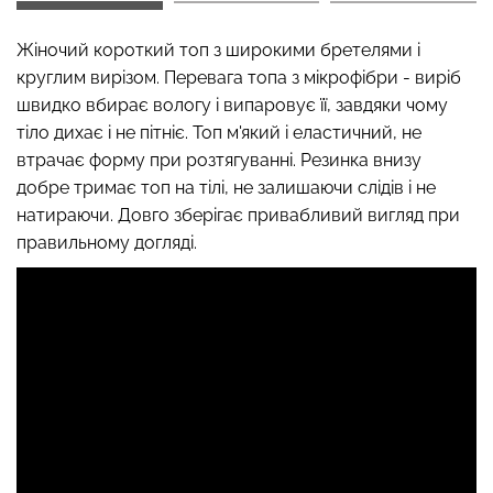
Жіночий короткий топ з широкими бретелями і
круглим вирізом. Перевага топа з мікрофібри - виріб
Топ на бретелях в рубчик
швидко вбирає вологу і випаровує її, завдяки чому
Безшовні стрінги STRING
CAMI TOP RIB white (білий)
тіло дихає і не пітніє. Топ м'який і еластичний, не
BRIEFS (чорний) Giulia
Giulia
втрачає форму при розтягуванні. Резинка внизу
добре тримає топ на тілі, не залишаючи слідів і не
179 грн.
299 грн.
299 грн.
499 грн.
натираючи. Довго зберігає привабливий вигляд при
правильному догляді.