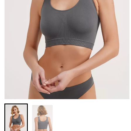
Безшовні легінси з
Велосипедки з високою
мікрофібри LEGGINGS 02
талією TRACKS 01
(чорний) Giulia
(чорний) Giulia
552 грн.
789 грн.
384 грн.
549 грн.