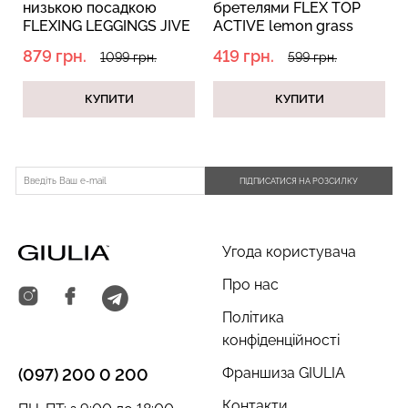
низькою посадкою
бретелями FLEX TOP
FLEXING LEGGINGS JIVE
ACTIVE lemon grass
hot chocolate
(жовтий)
879 грн.
419 грн.
1099 грн.
599 грн.
(коричневий)
КУПИТИ
КУПИТИ
Безшовний топ з легкою
Безшовний топ на
корекцією BRA
бретелях CAMI TOP
SHAPEWEAR nude
(білий) Giulia
(бежевий) Giulia
ПІДПИСАТИСЯ НА РОЗСИЛКУ
279 грн.
399 грн.
489 грн.
699 грн.
Угода користувача
Про нас
Політика
конфіденційності
Франшиза GIULIA
(097) 200 0 200
Контакти