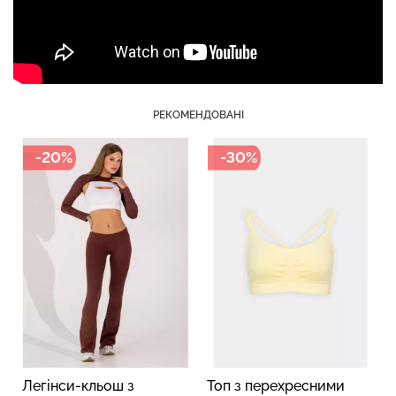
Велосипедки з пуш-ап
Топ на бретелях в рубчик
ефектом безшовні
CAMI TOP RIB black
РЕКОМЕНДОВАНІ
TRACKS SHAPE black
(чорний) Giulia
(чорний) Giulia
-20%
-30%
454 грн.
649 грн.
299 грн.
499 грн.
Легінси-кльош з
Топ з перехресними