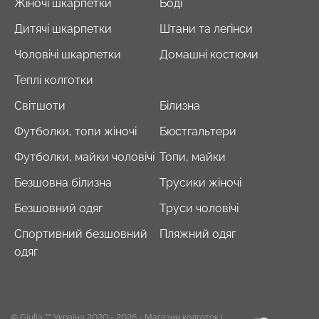
Жіночі шкарпетки
Боді
Дитячі шкарпетки
Штани та легінси
Чоловічі шкарпетки
Домашні костюми
Теплі колготки
Світшоти
Білизна
Футболки, топи жіночі
Бюстгальтери
Футболки, майки чоловічі
Топи, майки
Безшовна білизна
Трусики жіночі
Безшовний одяг
Труси чоловічі
Спортивний безшовний
Пляжний одяг
одяг
© Giulia ™ Україна 2020 - 2026
- Магазин колготок і