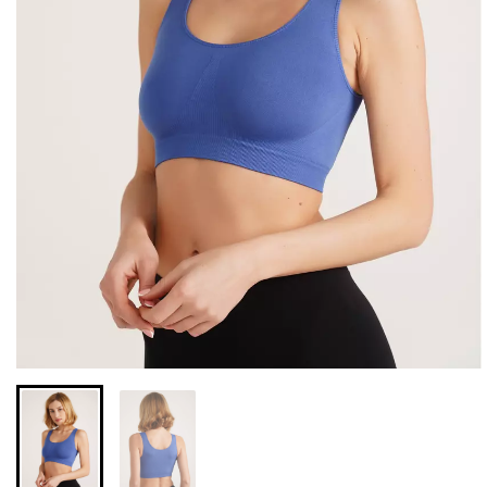
Безшовні бразиліана з
Безшовні легінси з
легкою корекцією
мікрофібри LEGGINGS 02
BRASILIAN SHAPEWEAR
(чорний) Giulia
black (чорний) Giulia
552 грн.
789 грн.
258 грн.
369 грн.