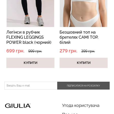
Топ на бретелях в рубчик
Безшовний топ на
CAMI TOP RIB white (білий)
бретелях CAMI TOP
Легінси в рубчик
Безшовний топ на
Giulia
(білий) Giulia
FLEXING LEGGINGS
бретелях CAMI TOP,
POWER black (чорний)
білий
299 грн.
499 грн.
279 грн.
399 грн.
699 грн.
279 грн.
999 грн.
399 грн.
КУПИТИ
КУПИТИ
ПІДПИСАТИСЯ НА РОЗСИЛКУ
Угода користувача