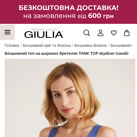
офіційний магазин
НАШІ ТРЕНДОВІ ТОВАРИ
Головна
Безшовний одяг та білизна
Безшовна білизна
Безшовний топ
Безшовний топ на широких бретелях TANK TOP skydiver (синій)