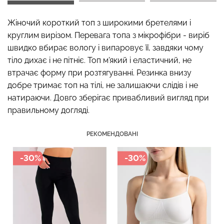
Жіночий короткий топ з широкими бретелями і
круглим вирізом. Перевага топа з мікрофібри - виріб
Топ на бретелях в рубчик
швидко вбирає вологу і випаровує її, завдяки чому
Безшовні стрінги STRING
CAMI TOP RIB black
тіло дихає і не пітніє. Топ м'який і еластичний, не
BRIEFS (чорний) Giulia
(чорний) Giulia
втрачає форму при розтягуванні. Резинка внизу
добре тримає топ на тілі, не залишаючи слідів і не
299 грн.
499 грн.
179 грн.
299 грн.
натираючи. Довго зберігає привабливий вигляд при
правильному догляді.
РЕКОМЕНДОВАНІ
-30%
-30%