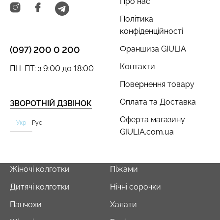
Про нас
Політика
конфіденційності
Франшиза GIULIA
(097) 200 0 200
Безшовний топ з легкою
Безшовні труси сліпи з
корекцією BRA
легкою корекцією HI-LEG
Контакти
ПН-ПТ: з 9:00 до 18:00
SHAPEWEAR nude
SHAPEWEAR black
(бежевий) Giulia
(чорний) Giulia
Повернення товару
489 грн.
699 грн.
258 грн.
369 грн.
Оплата та Доставка
ЗВОРОТНІЙ ДЗВІНОК
Оферта магазину
Укр
Рус
GIULIA.com.ua
Жіночі колготки
Піжами
Дитячі колготки
Нічні сорочки
Панчохи
Халати