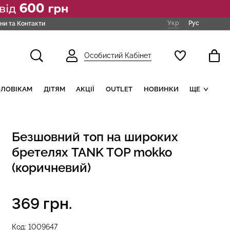
Укр
Рус
ни та Контакти
Особистий Кабінет
ОЛОВІКАМ
ДІТЯМ
АКЦІЇ
OUTLET
НОВИНКИ
ЩЕ
Безшовний топ на широких
бретелях TANK TOP mokko
(коричневий)
369 грн.
Код:
1009647