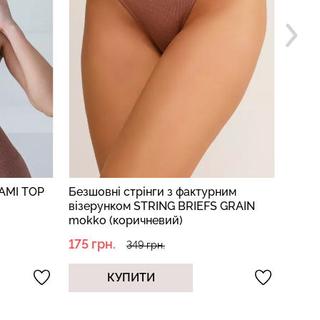
CAMI TOP
Безшовні стрінги з фактурним
Факт
візерунком STRING BRIEFS GRAIN
BRIE
mokko (коричневий)
175 грн.
175 г
349 грн.
КУПИТИ