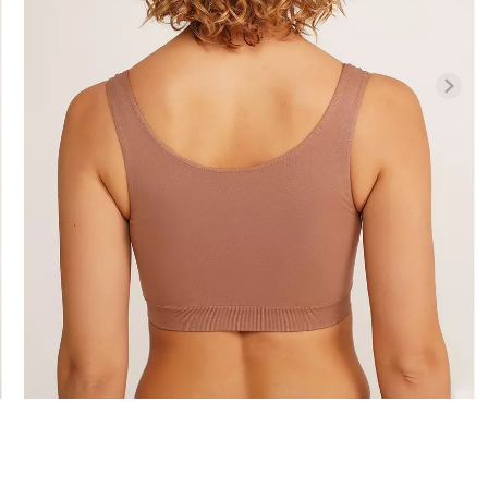
Безшовні бра
високою
Безшовні легінси LEGGINGS
легкою коре
1 (чорний)
(чорний) Giulia
SHAPEWEAR b
Giulia
482 грн.
689 грн.
258 грн.
369 г