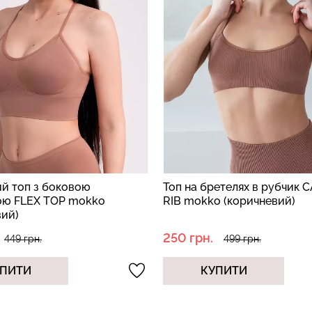
й топ з боковою
Топ на бретелях в рубчик 
ою FLEX TOP mokko
RIB mokko (коричневий)
вий)
250 грн.
449 грн.
499 грн.
ПИТИ
КУПИТИ