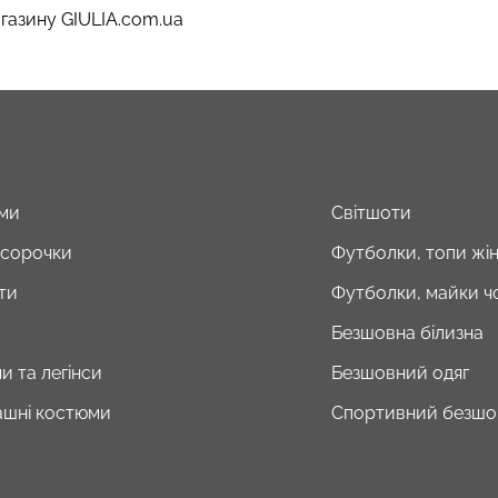
газину GIULIA.com.ua
ми
Світшоти
і сорочки
Футболки, топи жін
ти
Футболки, майки чо
Безшовна білизна
и та легінси
Безшовний одяг
шні костюми
Спортивний безшо