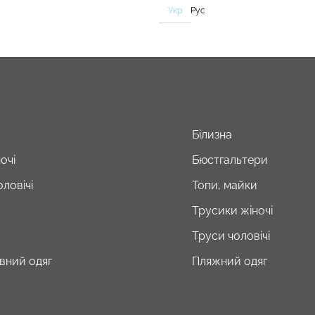
Укр
Рус
Білизна
очі
Бюстгальтери
ловічі
Топи, майки
Трусики жіночі
Труси чоловічі
вний одяг
Пляжний одяг