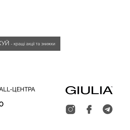
ЖУЙ
- кращі акції та знижки
CALL-ЦЕНТРА
0