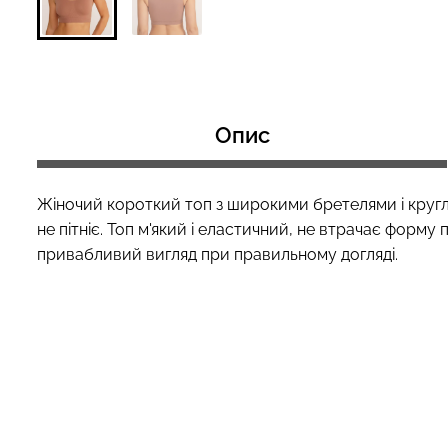
Безшовний топ з легкою
Безшовні труси 
корекцією BRA SHAPEWEAR
HIPSTER BRIEFS
Опис
nude (бежевий) Giulia
Giulia
489 грн.
699 грн.
230 грн.
329 грн.
Жіночий короткий топ з широкими бретелями і круглим
не пітніє. Топ м'який і еластичний, не втрачає форму 
привабливий вигляд при правильному догляді.