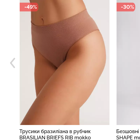
-49%
-30%
Трусики бразиліана в рубчик
Безшовні
APE
BRASILIAN BRIEFS RIB mokko
SHAPE mo