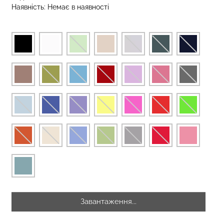
Наявність:
Немає в наявності
зиліана з
кцією BRASILIAN
Безшовні стрінги STRING
lack (чорний)
BRIEFS (чорний) Giulia
рн.
179 грн.
299 грн.
Завантаження...