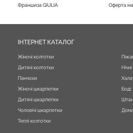
Франшиза GIULIA
Оферта ма
ІНТЕРНЕТ КАТАЛОГ
Жіночі колготки
Піжа
Дитячі колготки
Нічн
Панчохи
Хала
Жіночі шкарпетки
Боді
Дитячі шкарпетки
Штан
Чоловічі шкарпетки
Дома
Теплі колготки