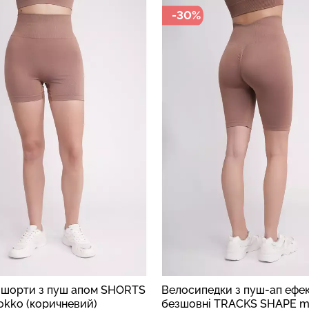
-30%
 шорти з пуш апом SHORTS
Велосипедки з пуш-ап ефе
kko (коричневий)
безшовні TRACKS SHAPE 