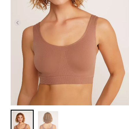
Безшовні легінси з
Велосипедки з 
мікрофібри LEGGINGS 02
талією TRACKS 0
(чорний) Giulia
Giulia
552 грн.
789 грн.
384 грн.
549 грн.