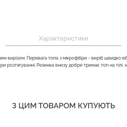
хіпстери
Топ на бретелях в рубчик
Велосипедки
 (бежевий)
CAMI TOP RIB white (білий)
ефектом без
Характеристики
Giulia
SHAPE black (
299 грн.
499 грн.
454 грн.
649 г
 вирізом. Перевага топа з мікрофібри - виріб швидко вбир
при розтягуванні. Резинка внизу добре тримає топ на тілі, 
З ЦИМ ТОВАРОМ КУПУЮТЬ