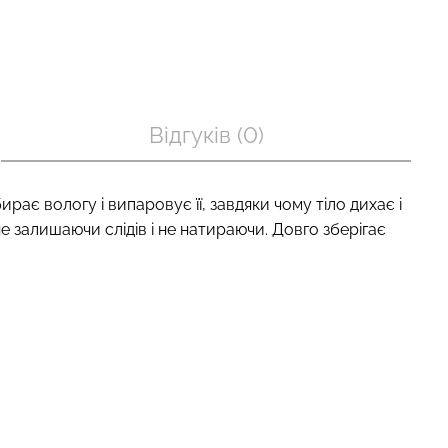
 з пуш-ап
Топ на бретелях в рубчик
шовні TRACKS
CAMI TOP RIB black (чорний)
Відгуків (0)
чорний) Giulia
Giulia
рн.
299 грн.
499 грн.
ає вологу і випаровує її, завдяки чому тіло дихає і
не залишаючи слідів і не натираючи. Довго зберігає