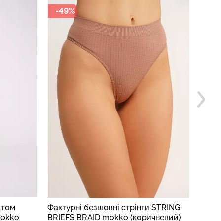
-49%
-4
ктом
Фактурні безшовні стрінги STRING
Безшо
mokko
BRIEFS BRAID mokko (коричневий)
візе