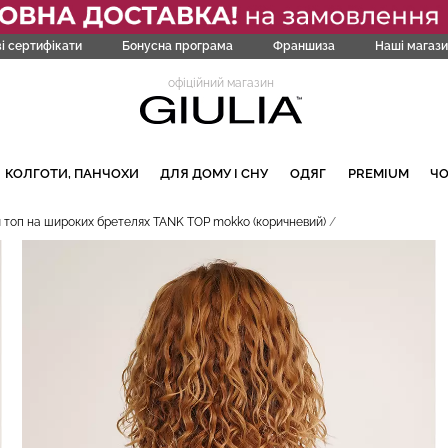
і сертифікати
Бонусна програма
Франшиза
Наші магази
офіційний магазин
КОЛГОТИ, ПАНЧОХИ
ДЛЯ ДОМУ І СНУ
ОДЯГ
PREMIUM
Ч
топ на широких бретелях TANK TOP mokko (коричневий)