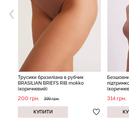
ка
Трусики бразиліана в рубчик
Безшовни
BRASILIAN BRIEFS RIB mokko
підтримк
(коричневий)
(коричне
200 грн.
314 грн.
399 грн.
КУПИТИ
КУ