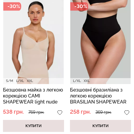
-30%
-30%
S/M
L/XL
XXL
L/XL
XXL
Безшовна майка з легкою
Безшовні бразиліана з
корекцією CAMI
легкою корекцією
SHAPEWEAR light nude
BRASILIAN SHAPEWEAR
(бежевий)
black (чорний)
538 грн.
258 грн.
769 грн.
369 грн.
КУПИТИ
КУПИТИ