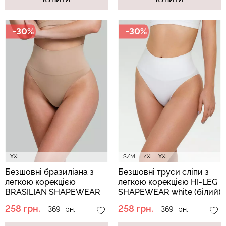
-30%
-30%
XXL
S/M
L/XL
XXL
Безшовні бразиліана з
Безшовні труси сліпи з
легкою корекцією
легкою корекцією HI-LEG
BRASILIAN SHAPEWEAR
SHAPEWEAR white (білий)
nude (бежевий)
258 грн.
258 грн.
369 грн.
369 грн.