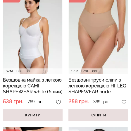
Топ на бретелях в рубчик
Безшовні стрінги STRING
CAMI TOP RIB white (білий)
BRIEFS (чорний) Giulia
Giulia
179 грн.
299 грн.
299 грн.
499 грн.
S/M
L/XL
XXL
S/M
L/XL
XXL
Безшовна майка з легкою
Безшовні труси сліпи з
корекцією CAMI
легкою корекцією HI-LEG
SHAPEWEAR white (білий)
SHAPEWEAR nude
(бежевий)
538 грн.
258 грн.
769 грн.
369 грн.
КУПИТИ
КУПИТИ