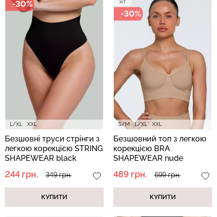
-30%
-30%
Безшовні труси сліпи з
Безшовний топ на
легкою корекцією HI-LEG
бретелях CAMI TOP
SHAPEWEAR black
(білий) Giulia
(чорний) Giulia
279 грн.
399 грн.
258 грн.
369 грн.
L/XL
XXL
S/M
L/XL
XXL
Безшовні труси стрінги з
Безшовний топ з легкою
легкою корекцією STRING
корекцією BRA
SHAPEWEAR black
SHAPEWEAR nude
(чорний)
(бежевий)
244 грн.
489 грн.
349 грн.
699 грн.
КУПИТИ
КУПИТИ