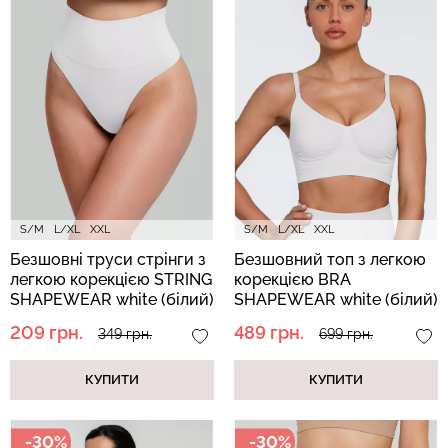
Безшовний топ з легкою
Топ на бретелях в рубчик
корекцією BRA
CAMI TOP RIB black
SHAPEWEAR nude
(чорний) Giulia
(бежевий) Giulia
489 грн.
699 грн.
299 грн.
499 грн.
S/M
L/XL
XXL
S/M
L/XL
XXL
Безшовні труси стрінги з
Безшовний топ з легкою
легкою корекцією STRING
корекцією BRA
SHAPEWEAR white (білий)
SHAPEWEAR white (білий)
209 грн.
489 грн.
349 грн.
699 грн.
КУПИТИ
КУПИТИ
-30%
-30%