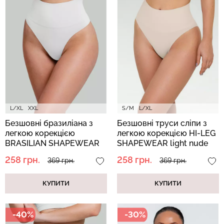
Велосипедки з високою
Безшовні легінси
талією TRACKS 01
LEGGINGS (чорний) Giulia
(чорний) Giulia
482 грн.
689 грн.
384 грн.
549 грн.
L/XL
XXL
S/M
L/XL
Безшовні бразиліана з
Безшовні труси сліпи з
легкою корекцією
легкою корекцією HI-LEG
BRASILIAN SHAPEWEAR
SHAPEWEAR light nude
white (білий)
(бежевий)
258 грн.
258 грн.
369 грн.
369 грн.
КУПИТИ
КУПИТИ
-40%
-30%