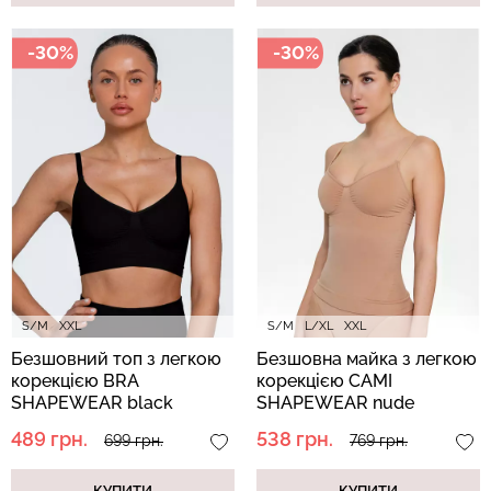
-30%
-30%
S/M
XXL
S/M
L/XL
XXL
Безшовний топ з легкою
Безшовна майка з легкою
корекцією BRA
корекцією CAMI
SHAPEWEAR black
SHAPEWEAR nude
(чорний)
(бежевий)
489 грн.
538 грн.
699 грн.
769 грн.
КУПИТИ
КУПИТИ