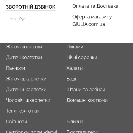
Оплата та Доставка
ЗВОРОТНІЙ ДЗВІНОК
Оферта магазину
Укр
Рус
GIULIA.com.ua
Жіночі колготки
Піжами
Дитячі колготки
Нічні сорочки
Панчохи
Халати
Жіночі шкарпетки
Боді
Дитячі шкарпетки
Штани та легінси
Чоловічі шкарпетки
Домашні костюми
Теплі колготки
Світшоти
Білизна
Футболки, топи жіночі
Бюстгальтери