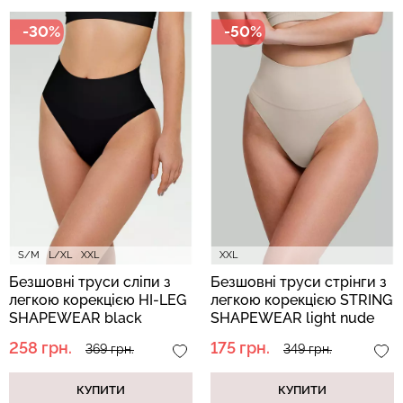
-30%
-50%
S/M
L/XL
XXL
XXL
Безшовні труси сліпи з
Безшовні труси стрінги з
легкою корекцією HI-LEG
легкою корекцією STRING
SHAPEWEAR black
SHAPEWEAR light nude
(чорний)
(бежевий)
258 грн.
175 грн.
369 грн.
349 грн.
КУПИТИ
КУПИТИ