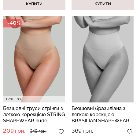
КУПИТИ
КУПИТИ
-40%
L/XL
XXL
Безшовні труси стрінги з
Безшовні бразиліана з
легкою корекцією STRING
легкою корекцією
SHAPEWEAR nude
BRASILIAN SHAPEWEAR
(бежевий)
light nude (бежевий)
209 грн.
369 грн.
349 грн.