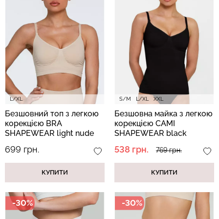
Безшовні бразиліана з
Безшовні легінси з
легкою корекцією
мікрофібри LEGGINGS 02
BRASILIAN SHAPEWEAR
(чорний) Giulia
black (чорний) Giulia
552 грн.
789 грн.
258 грн.
369 грн.
L/XL
S/M
L/XL
XXL
Безшовний топ з легкою
Безшовна майка з легкою
корекцією BRA
корекцією CAMI
SHAPEWEAR light nude
SHAPEWEAR black
(бежевий)
(чорний)
699 грн.
538 грн.
769 грн.
КУПИТИ
КУПИТИ
-30%
-30%