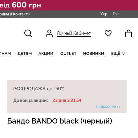
Укр
Рус
зины и Контакты
Личный Кабинет
ИНАМ
ДЕТЯМ
АКЦИИ
OUTLET
НОВИНКИ
ЕЩЁ
РАСПРОДАЖА до -50%
До конца акции:
23 дня 3:21:52
Подробнее >>
Бандо BANDO black (черный)