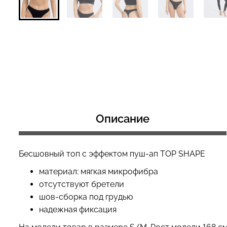
Топ на бретелях в рубчик
Топ на бретелях
CAMI TOP RIB black (черный)
CAMI TOP RIB wh
Giulia
Giulia
299 грн.
499 грн.
299 грн.
499 грн
Описание
Бесшовный топ с эффектом пуш-ап TOP SHAPE
материал: мягкая микрофибра
отсутствуют бретели
шов-сборка под грудью
надежная фиксация