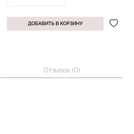
ДОБАВИТЬ В КОРЗИНУ
оп с легкой
Бесшовные трусы слипы с
BRA
легкой коррекцией HI-LEG
nude (бежевый)
SHAPEWEAR black (черный)
Giulia
рн.
258 грн.
369 грн.
Отзывов (0)