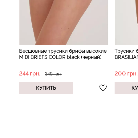
окие
Трусики бразилиана в рубчик
Трусы-шо
ый)
BRASILIAN BRIEFS RIB black (черный)
BRIEFS bl
200 грн.
230 грн.
399 грн.
КУПИТЬ
К