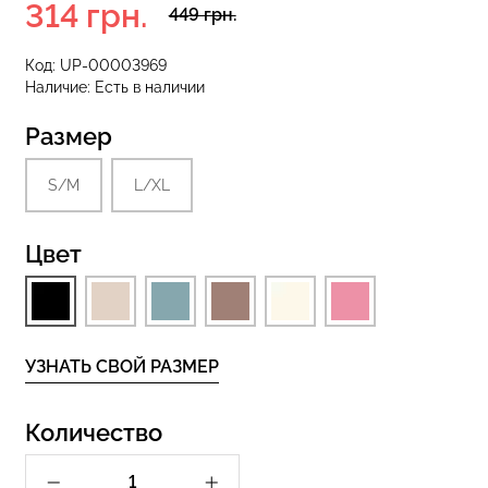
314 грн.
449 грн.
Код:
UP-00003969
Наличие:
Есть в наличии
еггинсы
Бесшовные стринги STRING
рный) Giulia
BRIEFS (черный) Giulia
Размер
рн.
179 грн.
299 грн.
S/M
L/XL
Цвет
УЗНАТЬ СВОЙ РАЗМЕР
Количество