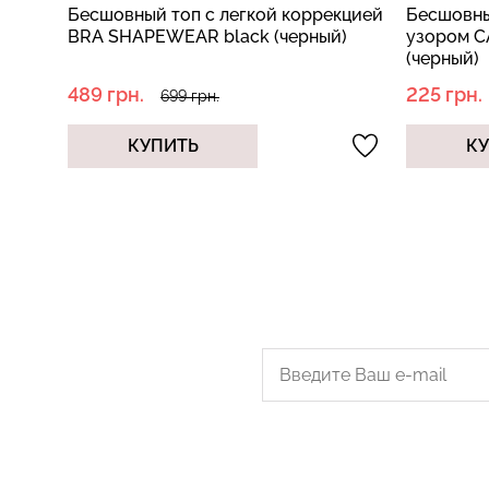
кцией
Бесшовный топ майка с фактурным
Бесшовны
)
узором CAMI TOP GRAIN black
CAMI TOP
(черный)
225 грн.
239 грн.
449 грн.
КУПИТЬ
К