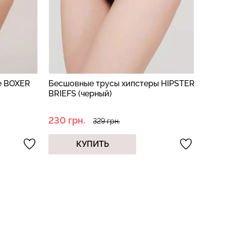
ы HIPSTER
Женские трусы слипы HI-LEG BRIEFS
Женс
(черный)
BRAS
230 грн.
197 г
329 грн.
КУПИТЬ