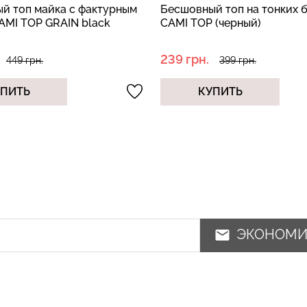
й топ на тонких бретелях
Бесшовный топ на широки
 (черный)
бретелях TANK TOP (черны
185 грн.
399 грн.
369 грн.
УПИТЬ
КУПИТЬ
ЭКОНОМ