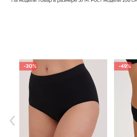
На модели товар в размере S/M. Рост модели 168 см
-49%
-30%