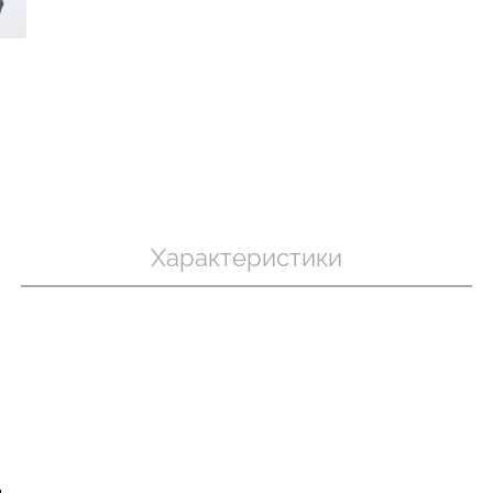
Бесшовный т
 в рубчик
Бесшовный топ на тонких
коррекцией 
ite (белый)
бретелях CAMI TOP (белый)
SHAPEWEAR 
Giulia
Giulia
.
279 грн.
399 грн.
489 грн.
699 г
Характеристики