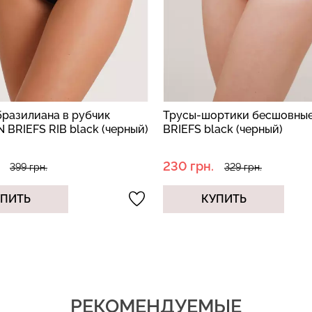
ртики бесшовные BOXER
Бесшовные трусы хипстер
ack (черный)
BRIEFS (черный)
230 грн.
329 грн.
329 грн.
УПИТЬ
КУПИТЬ
РЕКОМЕНДУЕМЫЕ