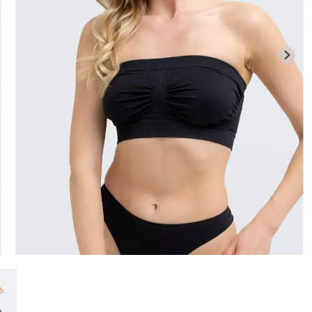
илиана с
Велосипедки с высокой
ией
Бесшовные л
талией TRACKS 01 (черный)
APEWEAR
LEGGINGS (че
Giulia
ulia
384 грн.
549 грн.
482 грн.
689 г