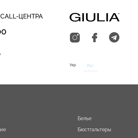
 CALL-ЦЕНТРА
00
0
Укр
Рус
Белье
кие
Бюстгальтеры