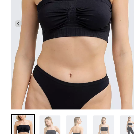
Бесшовная браз
Бесшовные леггинсы из
легкой коррекц
микрофибры LEGGINGS 02
BRASILIAN SH
(черный) Giulia
black (черный) Gi
552 грн.
789 грн.
258 грн.
369 грн.