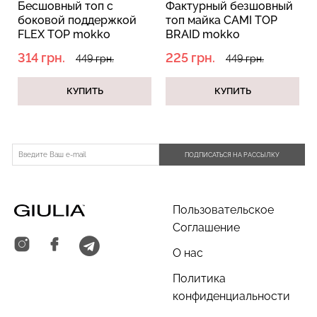
сшовный топ с
Фактурный безшовный
Бесшо
ковой поддержкой
топ майка CAMI TOP
факту
EX TOP mokko
BRAID mokko
CAMI 
оричневый)
(коричневый)
(кори
4 грн.
225 грн.
225 г
449 грн.
449 грн.
КУПИТЬ
КУПИТЬ
ПОДПИСАТЬСЯ НА РАССЫЛКУ
Пользовательское
Соглашение
О нас
Политика
конфиденциальности