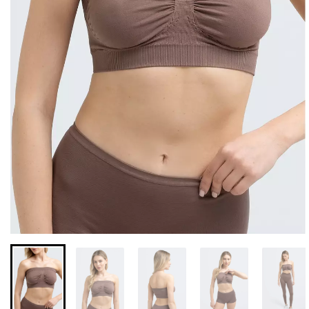
Бесшовная бразилиана с
Бесшовные леггинсы из
легкой коррекцией
микрофибры LEGGINGS
BRASILIAN SHAPEWEAR
02 (черный) Giulia
black (черный) Giulia
552 грн.
789 грн.
258 грн.
369 грн.