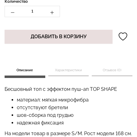
Количество
Топ на бретелях в рубчик
Бесшовные стринги
CAMI TOP RIB black
STRING BRIEFS (черный)
ДОБАВИТЬ В КОРЗИНУ
(черный) Giulia
Giulia
299 грн.
499 грн.
179 грн.
299 грн.
Описание
Характеристики
Отзывов (0)
Бесшовный топ с эффектом пуш-ап TOP SHAPE
материал: мягкая микрофибра
отсутствуют бретели
шов-сборка под грудью
надежная фиксация
На модели товар в размере S/M. Рост модели 168 см.