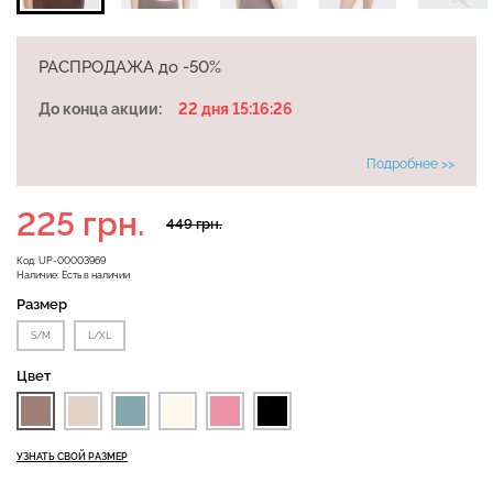
РАСПРОДАЖА до -50%
Велосипедки с высокой
До конца акции:
22 дня 15:16:25
Бесшовные леггинсы
талией TRACKS 01
LEGGINGS (черный) Giulia
(черный) Giulia
Подробнее >>
482 грн.
689 грн.
384 грн.
549 грн.
225 грн.
449 грн.
Код:
UP-00003969
Наличие:
Есть в наличии
Размер
S/M
L/XL
Цвет
УЗНАТЬ СВОЙ РАЗМЕР