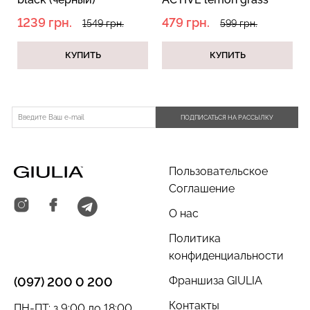
(желтый)
1239 грн.
479 грн.
1549 грн.
599 грн.
КУПИТЬ
КУПИТЬ
Велосипедки с пуш-ап
Бесшовные трусы
эффектом бесшовные
хипстеры HIPSTER BRIEFS
TRACKS SHAPE black
(бежевый) Giulia
ПОДПИСАТЬСЯ НА РАССЫЛКУ
(черный) Giulia
519 грн.
649 грн.
230 грн.
329 грн.
Пользовательское
Соглашение
О нас
Политика
конфиденциальности
Франшиза GIULIA
(097) 200 0 200
Контакты
ПН-ПТ: з 9:00 до 18:00