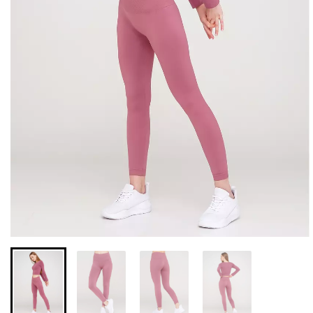
Бесшовные леггинсы из
Бесшовные леггинсы
микрофибры LEGGINGS
LEGGINGS (черный) Giulia
02 (черный) Giulia
631 грн.
789 грн.
551 грн.
689 грн.