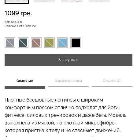
1099 грн.
Бесшовная бразилиана с
Код:
1009396
Велосипедки с высокой
Наличие:
Нет в наличии
легкой коррекцией
талией TRACKS 01
BRASILIAN SHAPEWEAR
(черный) Giulia
black (черный) Giulia
258 грн.
369 грн.
439 грн.
549 грн.
Загрузка...
Описание
Характеристики
Отзывов (0)
Плотные бесшовные леггинсы с широким
комфортным поясом отлично подходят для йоги,
фитнеса, силовых тренировок и даже бега. Модель
выполнена из мягкой, но плотной микрофибры,
которая приятна к телу и не стесныет движений,