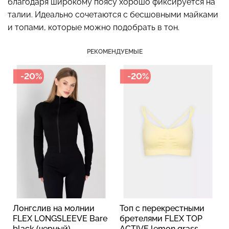
благодаря широкому поясу хорошо фиксируется на
талии. Идеально сочетаются с бесшовными майками
и топами, которые можно подобрать в тон.
Бесшовный топ с легкой
РЕКОМЕНДУЕМЫЕ
Бесшовные стринги
коррекцией BRA
STRING BRIEFS (черный)
SHAPEWEAR nude
Giulia
-20%
-20%
(бежевый) Giulia
179 грн.
299 грн.
489 грн.
699 грн.
Лонгслив на молнии
Топ с перекрестными
FLEX LONGSLEEVE Bare
бретелями FLEX TOP
black (черный)
ACTIVE lemon grass