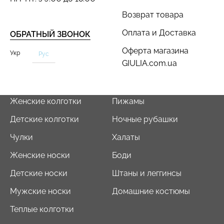
Возврат товара
Оплата и Доставка
ОБРАТНЫЙ ЗВОНОК
Оферта магазина
Укр
Рус
GIULIA.com.ua
Бесшовный топ с легкой
Топ на бретелях в рубчик
коррекцией BRA
CAMI TOP RIB white
SHAPEWEAR black
(белый) Giulia
(черный) Giulia
Женские колготки
Пижамы
299 грн.
499 грн.
489 грн.
699 грн.
Детские колготки
Ночные рубашки
Чулки
Халаты
Женские носки
Боди
Детские носки
Штаны и леггинсы
Мужские носки
Домашние костюмы
Теплые колготки