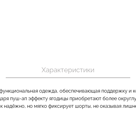
пуш-ап
Бесшовные трусы хипстеры
Топ на брете
овные
HIPSTER BRIEFS (бежевый)
CAMI TOP RIB
black
Giulia
Giulia
230 грн.
329 грн.
299 грн.
499 г
Характеристики
ункциональная одежда, обеспечивающая поддержку и к
даря пуш-ап эффекту ягодицы приобретают более округл
к надёжно, но мягко фиксирует шорты, не оказывая лишне