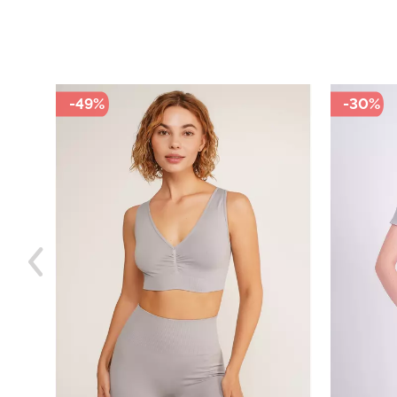
-49%
-30%