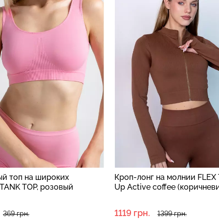
й топ на широких
Кроп-лонг на молнии FLEX 
 TANK TOP, розовый
Up Active coffee (коричнев
1119 грн.
369 грн.
1399 грн.