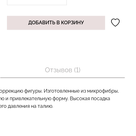
ДОБАВИТЬ В КОРЗИНУ
Бесшовный топ с легкой
лях в рубчик
коррекцией BRA
 white (белый)
SHAPEWEAR black (черный)
Giulia
рн.
489 грн.
699 грн.
Отзывов (1)
оррекцию фигуры. Изготовленные из микрофибры,
ую и привлекательную форму. Высокая посадка
го давления на талию.