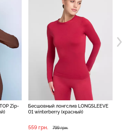
TOP Zip-
Бесшовный лонгслив LONGSLEEVE
Шорт
ий)
01 winterberry (красный)
(черн
559 грн.
599 
799 грн.