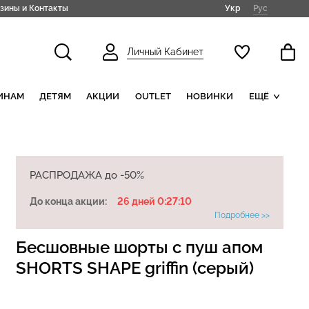
Укр
Рус
зины и Контакты
Личный Кабинет
ИНАМ
ДЕТЯМ
АКЦИИ
OUTLET
НОВИНКИ
ЕЩЁ
РАСПРОДАЖА до -50%
До конца акции:
26 дней 0:27:9
Подробнее >>
Бесшовные шорты с пуш апом
SHORTS SHAPE griffin (серый)