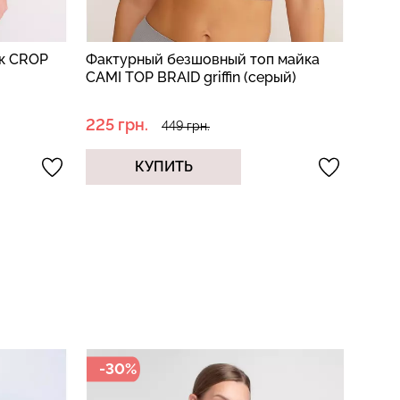
ик CROP
Фактурный безшовный топ майка
Бесш
CAMI TOP BRAID griffin (серый)
узоро
(сер
225 грн.
225 
449 грн.
КУПИТЬ
-30%
-2