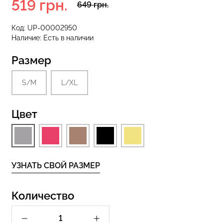
519 грн.
649 грн.
Код:
UP-00002950
Наличие:
Есть в наличии
 с высокой
Бесшовные стринги STRING
S 01 (черный)
BRIEFS (черный) Giulia
Размер
рн.
179 грн.
299 грн.
S/M
L/XL
Цвет
УЗНАТЬ СВОЙ РАЗМЕР
Количество