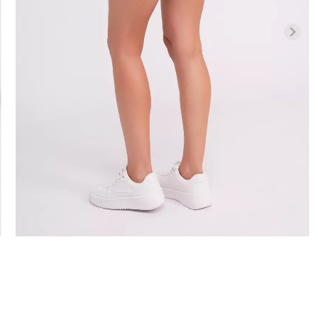
Бесшовная бразилиана с
Велосипедки
гинсы
легкой коррекцией
талией TRACK
й) Giulia
BRASILIAN SHAPEWEAR
Giulia
black (черный) Giulia
258 грн.
369 грн.
439 грн.
549 г