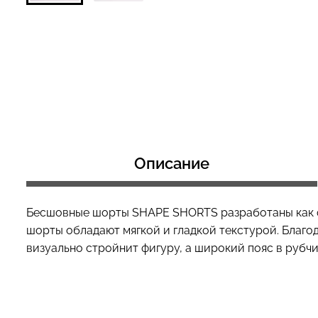
Бесшовный топ с легкой
Велосипедки с 
коррекцией BRA
эффектом бесш
SHAPEWEAR nude (бежевый)
TRACKS SHAPE 
Giulia
(черный) Giulia
489 грн.
699 грн.
519 грн.
649 грн.
Описание
Бесшовные шорты SHAPE SHORTS разработаны как ф
шорты обладают мягкой и гладкой текстурой. Благо
визуально стройнит фигуру, а широкий пояс в рубчи