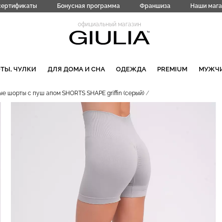
сертификаты
Бонусная программа
Франшиза
Наши мага
официальный магазин
ТЫ, ЧУЛКИ
ДЛЯ ДОМА И СНА
ОДЕЖДА
PREMIUM
МУЖЧ
е шорты с пуш апом SHORTS SHAPE griffin (серый)