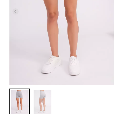
Бесшовные леггинсы из
Бесшовные лег
микрофибры LEGGINGS 02
LEGGINGS (черны
(черный) Giulia
631 грн.
789 грн.
551 грн.
689 грн.