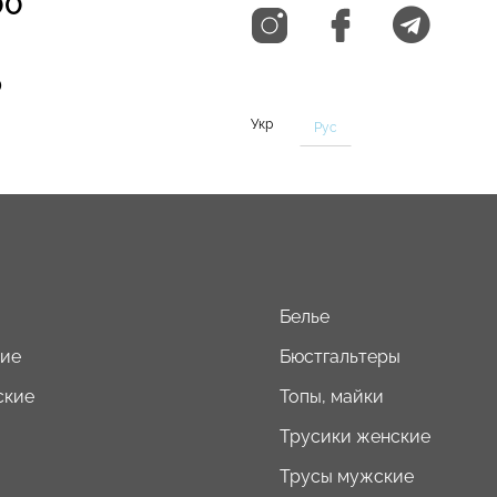
00
0
Укр
Рус
Белье
кие
Бюстгальтеры
ские
Топы, майки
Трусики женские
Трусы мужские