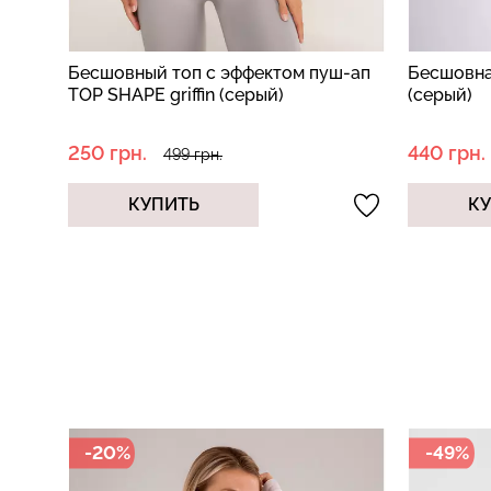
лка
Бесшовный топ с эффектом пуш-ап
Бесшовная
TOP SHAPE griffin (серый)
(серый)
250 грн.
440 грн.
499 грн.
КУПИТЬ
К
-20%
-49%