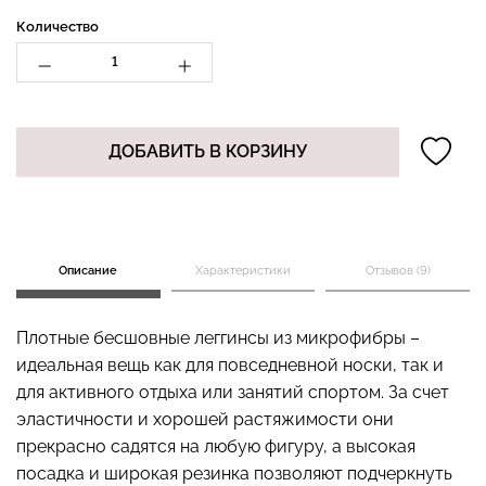
Количество
Топ на бретелях в рубчик
Бесшовные стринги
CAMI TOP RIB black
STRING BRIEFS (черный)
(черный) Giulia
Giulia
ДОБАВИТЬ В КОРЗИНУ
299 грн.
499 грн.
179 грн.
299 грн.
Описание
Характеристики
Отзывов (9)
Плотные бесшовные леггинсы из микрофибры –
идеальная вещь как для повседневной носки, так и
для активного отдыха или занятий спортом. За счет
эластичности и хорошей растяжимости они
прекрасно садятся на любую фигуру, а высокая
посадка и широкая резинка позволяют подчеркнуть