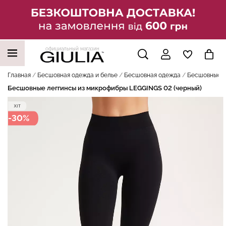
официальный магазин
НАШИ ТРЕНДОВЫЕ ТОВАРЫ
Главная
Бесшовная одежда и белье
Бесшовная одежда
Бесшовные л
Бесшовные леггинсы из микрофибры LEGGINGS 02 (черный)
-30%