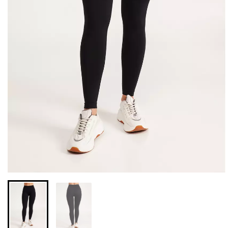
Бесшовная бразилиана с
Бесшовные леггинсы из
легкой коррекцией
микрофибры LEGGINGS
BRASILIAN SHAPEWEAR
02 (черный) Giulia
black (черный) Giulia
552 грн.
789 грн.
258 грн.
369 грн.