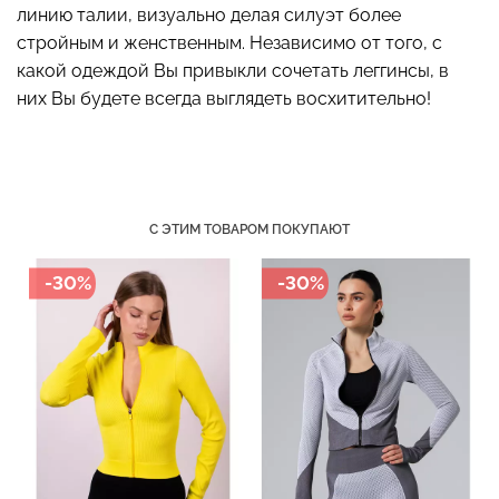
линию талии, визуально делая силуэт более
стройным и женственным. Независимо от того, с
какой одеждой Вы привыкли сочетать леггинсы, в
них Вы будете всегда выглядеть восхитительно!
Топ на бретелях в рубчик
Бесшовный топ на тонких
CAMI TOP RIB white
бретелях CAMI TOP
(белый) Giulia
(белый) Giulia
299 грн.
499 грн.
279 грн.
399 грн.
С ЭТИМ ТОВАРОМ ПОКУПАЮТ
-30%
-30%