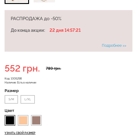
РАСПРОДАЖА до -50%
Велосипедки с высокой
До конца акции:
22 дня 14:57:20
Бесшовные леггинсы
талией TRACKS 01
LEGGINGS (черный) Giulia
(черный) Giulia
Подробнее >>
482 грн.
689 грн.
384 грн.
549 грн.
552 грн.
789 грн.
Код:
1005298
Наличие:
Есть в наличии
Размер
S/M
L/XL
Цвет
УЗНАТЬ СВОЙ РАЗМЕР