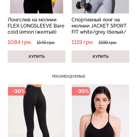
Лонгслив на молнии
Спортивный лонг на
e
FLEX LONGSLEEVE Bare
молнии JACKET SPORT
Бесшовный топ с легкой
Бесшовные трусы слипы
cold lemon (желтый)
FIT white/grey (белый/
коррекцией BRA
с легкой коррекцией HI-
серый)
1084 грн.
1119 грн.
1549 грн.
1599 грн.
SHAPEWEAR nude
LEG SHAPEWEAR black
(бежевый) Giulia
(черный) Giulia
КУПИТЬ
КУПИТЬ
489 грн.
699 грн.
258 грн.
369 грн.
РЕКОМЕНДУЕМЫЕ
-30%
-30%