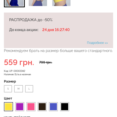
Бесшовная бразилиана с
РАСПРОДАЖА до -50%
Бесшовные леггинсы
легкой коррекцией
LEGGINGS (черный) Giulia
BRASILIAN SHAPEWEAR
До конца акции:
24 дня 16:27:39
black (черный) Giulia
Подробнее >>
482 грн.
689 грн.
258 грн.
369 грн.
Рекомендуем брать на размер больше вашего стандартного.
559 грн.
799 грн.
Код:
UP-00003342
Наличие:
Есть в наличии
Размер
S
M
L
Цвет