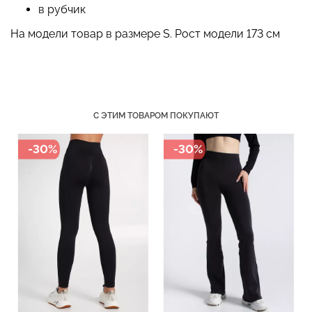
в рубчик
На модели товар в размере S. Рост модели 173 см
Велосипедки с пуш-ап
Бесшовные трусы
эффектом бесшовные
хипстеры HIPSTER BRIEFS
TRACKS SHAPE black
(бежевый) Giulia
С ЭТИМ ТОВАРОМ ПОКУПАЮТ
(черный) Giulia
-30%
-30%
454 грн.
649 грн.
230 грн.
329 грн.