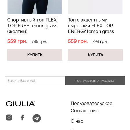
ортивный топ FLEX
Топ с акцентными
Топ с
P FREE lemon grass
вырезами FLEX TOP
брете
елтый)
ENERGY lemon grass
ACTIV
(желтый)
(желт
9 грн.
559 грн.
419 гр
799 грн.
799 грн.
КУПИТЬ
КУПИТЬ
ПОДПИСАТЬСЯ НА РАССЫЛКУ
Пользовательское
Соглашение
О нас