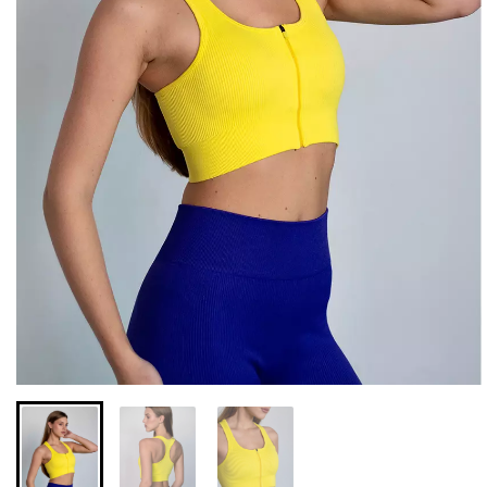
Бесшовные леггинсы из
Велосипедки с высокой
микрофибры LEGGINGS
талией TRACKS 01
02 (черный) Giulia
(черный) Giulia
552 грн.
789 грн.
384 грн.
549 грн.