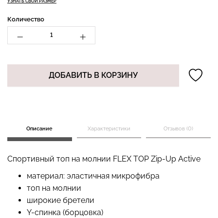
УЗНАТЬ СВОЙ РАЗМЕР
Количество
Бесшовный топ с легкой
Бесшовные стринги
коррекцией BRA
STRING BRIEFS (черный)
SHAPEWEAR nude
Giulia
ДОБАВИТЬ В КОРЗИНУ
(бежевый) Giulia
179 грн.
299 грн.
489 грн.
699 грн.
Описание
Характеристики
Отзывов (0)
Спортивный топ на молнии FLEX TOP Zip-Up Active
материал: эластичная микрофибра
топ на молнии
широкие бретели
Y-спинка (борцовка)