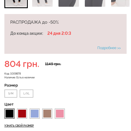
Бесшовная бразилиана с
РАСПРОДАЖА до -50%
Бесшовные леггинсы
легкой коррекцией
LEGGINGS (черный) Giulia
BRASILIAN SHAPEWEAR
До конца акции:
24 дня 2:0:2
black (черный) Giulia
Подробнее >>
482 грн.
689 грн.
258 грн.
369 грн.
804 грн.
1149 грн.
Код:
1009878
Наличие:
Есть в наличии
Размер
S/M
L/XL
Цвет
УЗНАТЬ СВОЙ РАЗМЕР