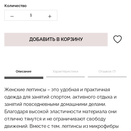
Количество
Бесшовные стринги
Топ на бретелях в рубчик
STRING BRIEFS (черный)
CAMI TOP RIB white
ДОБАВИТЬ В КОРЗИНУ
Giulia
(белый) Giulia
179 грн.
299 грн.
299 грн.
499 грн.
Описание
Характеристики
Отзывов (7)
Женские леггинсы – это удобная и практичная
одежда для занятий спортом, активного отдыха и
занятий повседневными домашними делами.
Благодаря высокой эластичности материала они
отлично тянутся и не ограничивают свободу
движений. Вместе с тем, леггинсы из микрофибры