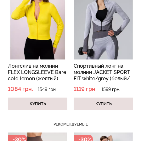
Бесшовный топ с легкой
Велосипедки с пуш-ап
коррекцией BRA
эффектом бесшовные
SHAPEWEAR nude
TRACKS SHAPE black
(бежевый) Giulia
(черный) Giulia
489 грн.
699 грн.
454 грн.
649 грн.
Лонгслив на молнии
Спортивный лонг на
e
FLEX LONGSLEEVE Bare
молнии JACKET SPORT
cold lemon (желтый)
FIT white/grey (белый/
серый)
1084 грн.
1119 грн.
1549 грн.
1599 грн.
КУПИТЬ
КУПИТЬ
РЕКОМЕНДУЕМЫЕ
-30%
-30%