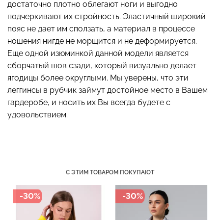
достаточно плотно облегают ноги и выгодно
подчеркивают их стройность. Эластичный широкий
пояс не дает им сползать, а материал в процессе
ношения нигде не морщится и не деформируется.
Топ на бретелях в рубчик
Бесшовный топ на тонких
Еще одной изюминкой данной модели является
CAMI TOP RIB black
бретелях CAMI TOP
сборчатый шов сзади, который визуально делает
(черный) Giulia
(белый) Giulia
ягодицы более округлыми. Мы уверены, что эти
299 грн.
499 грн.
279 грн.
399 грн.
леггинсы в рубчик займут достойное место в Вашем
гардеробе, и носить их Вы всегда будете с
удовольствием.
С ЭТИМ ТОВАРОМ ПОКУПАЮТ
-30%
-30%