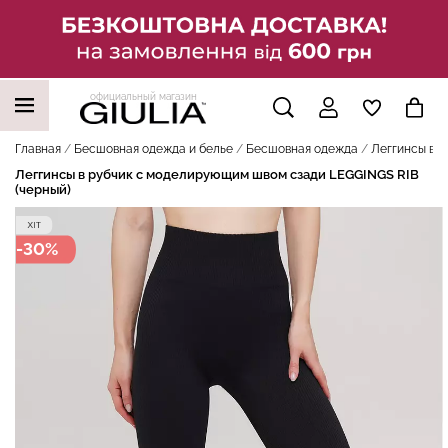
официальный магазин
НАШИ ТРЕНДОВЫЕ ТОВАРЫ
Главная
Бесшовная одежда и белье
Бесшовная одежда
Леггинсы в 
Леггинсы в рубчик с моделирующим швом сзади LEGGINGS RIB
(черный)
-30%