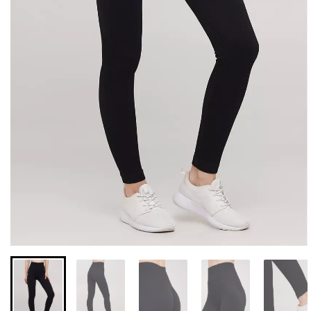
Бесшовные леггинсы из
Велосипедки с высокой
микрофибры LEGGINGS
талией TRACKS 01
02 (черный) Giulia
(черный) Giulia
552 грн.
789 грн.
384 грн.
549 грн.