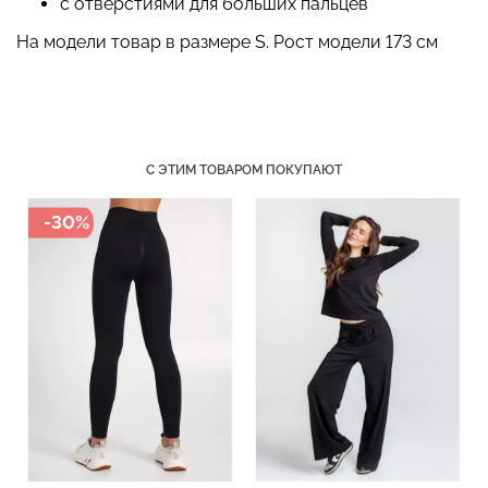
с отверстиями для больших пальцев
На модели товар в размере S. Рост модели 173 см
Топ на бретелях в рубчик
Бесшовный топ на тонких
CAMI TOP RIB black
бретелях CAMI TOP
(черный) Giulia
(белый) Giulia
С ЭТИМ ТОВАРОМ ПОКУПАЮТ
299 грн.
499 грн.
279 грн.
399 грн.
-30%