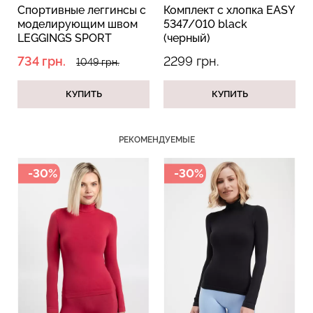
Спортивные леггинсы с
Комплект с хлопка EASY
моделирующим швом
5347/010 black
LEGGINGS SPORT
(черный)
SHAPE black (черный)
734 грн.
2299 грн.
1049 грн.
Бесшовный топ с легкой
Велосипедки с пуш-ап
коррекцией BRA
эффектом бесшовные
КУПИТЬ
КУПИТЬ
SHAPEWEAR nude
TRACKS SHAPE black
(бежевый) Giulia
(черный) Giulia
489 грн.
699 грн.
454 грн.
649 грн.
РЕКОМЕНДУЕМЫЕ
-30%
-30%