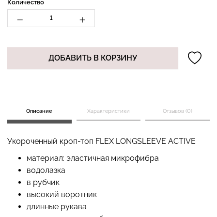
Количество
Бесшовные стринги
Топ на бретелях в рубчик
STRING BRIEFS (черный)
CAMI TOP RIB white
ДОБАВИТЬ В КОРЗИНУ
Giulia
(белый) Giulia
179 грн.
299 грн.
299 грн.
499 грн.
Описание
Характеристики
Отзывов (0)
Укороченный кроп-топ FLEX LONGSLEEVE ACTIVE
материал: эластичная микрофибра
водолазка
в рубчик
высокий воротник
длинные рукава