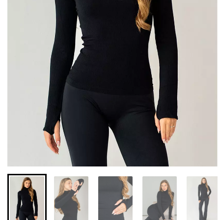
Бесшовные леггинсы из
Велосипедки с высокой
микрофибры LEGGINGS
талией TRACKS 01
02 (черный) Giulia
(черный) Giulia
552 грн.
789 грн.
384 грн.
549 грн.