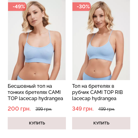
-49%
-30%
Бесшовный топ с легкой
Велосипедки с пуш-ап
коррекцией BRA
эффектом бесшовные
SHAPEWEAR nude
TRACKS SHAPE black
(бежевый) Giulia
(черный) Giulia
489 грн.
699 грн.
454 грн.
649 грн.
Бесшовный топ на
Топ на бретелях в
тонких бретелях CAMI
рубчик CAMI TOP RIB
TOP lacecap hydrangea
lacecap hydrangea
(голубой)
(голубой)
200 грн.
349 грн.
399 грн.
499 грн.
КУПИТЬ
КУПИТЬ