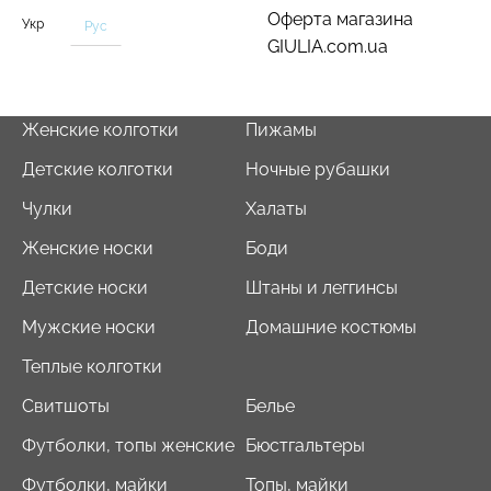
Оферта магазина
Укр
Рус
GIULIA.com.ua
Женские колготки
Пижамы
Детские колготки
Ночные рубашки
Чулки
Халаты
Женские носки
Боди
Детские носки
Штаны и леггинсы
Мужские носки
Домашние костюмы
Теплые колготки
Свитшоты
Белье
Футболки, топы женские
Бюстгальтеры
Футболки, майки
Топы, майки