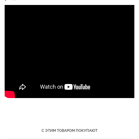
Топ на бретелях в рубчик
Бесшовный топ на тонких
CAMI TOP RIB black
бретелях CAMI TOP
(черный) Giulia
(белый) Giulia
299 грн.
499 грн.
279 грн.
399 грн.
С ЭТИМ ТОВАРОМ ПОКУПАЮТ