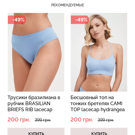
РЕКОМЕНДУЕМЫЕ
-49%
-49%
Трусики бразилиана в
Бесшовный топ на
рубчик BRASILIAN
тонких бретелях CAMI
BRIEFS RIB lacecap
TOP lacecap hydrangea
hydrangea (голубой)
(голубой)
200 грн.
200 грн.
399 грн.
399 грн.
КУПИТЬ
КУПИТЬ