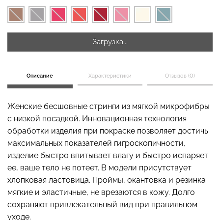
Загрузка...
Бесшовные стринги
Топ на бретелях в рубчик
STRING BRIEFS (черный)
CAMI TOP RIB white
Giulia
(белый) Giulia
Описание
Характеристики
Отзывов (0)
179 грн.
299 грн.
299 грн.
499 грн.
Женские бесшовные стринги из мягкой микрофибры
с низкой посадкой. Инновационная технология
обработки изделия при покраске позволяет достичь
максимальных показателей гигроскопичности,
изделие быстро впитывает влагу и быстро испаряет
ее, ваше тело не потеет. В модели присутствует
хлопковая ластовица. Проймы, окантовка и резинка
мягкие и эластичные, не врезаются в кожу. Долго
сохраняют привлекательный вид при правильном
уходе.