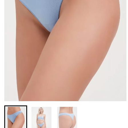
Бесшовные леггинсы из
Велосипедки с высокой
микрофибры LEGGINGS
талией TRACKS 01
02 (черный) Giulia
(черный) Giulia
552 грн.
789 грн.
384 грн.
549 грн.