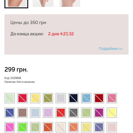
Бесшовная бразилиана с
Цены до 350 грн
Бесшовные леггинсы
легкой коррекцией
LEGGINGS (черный) Giulia
BRASILIAN SHAPEWEAR
До конца акции:
2 дня 4:21:32
black (черный) Giulia
Подробнее >>
482 грн.
689 грн.
258 грн.
369 грн.
299 грн.
Код:
1009646
Наличие:
Нет в наличии