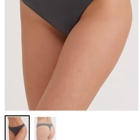
Бесшовные леггинсы из
Бесшовные леггинсы
микрофибры LEGGINGS
LEGGINGS (черный) Giulia
02 (черный) Giulia
552 грн.
789 грн.
482 грн.
689 грн.