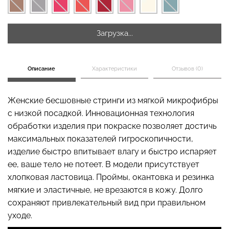
Загрузка...
Бесшовные стринги
Топ на бретелях в рубчик
STRING BRIEFS (черный)
CAMI TOP RIB black
Giulia
(черный) Giulia
Описание
Характеристики
Отзывов (0)
179 грн.
299 грн.
299 грн.
499 грн.
Женские бесшовные стринги из мягкой микрофибры
с низкой посадкой. Инновационная технология
обработки изделия при покраске позволяет достичь
максимальных показателей гигроскопичности,
изделие быстро впитывает влагу и быстро испаряет
ее, ваше тело не потеет. В модели присутствует
хлопковая ластовица. Проймы, окантовка и резинка
мягкие и эластичные, не врезаются в кожу. Долго
сохраняют привлекательный вид при правильном
уходе.