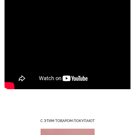
Топ на бретелях в рубчик
Бесшовный топ на тонких
CAMI TOP RIB white
бретелях CAMI TOP
(белый) Giulia
(белый) Giulia
299 грн.
499 грн.
279 грн.
399 грн.
С ЭТИМ ТОВАРОМ ПОКУПАЮТ