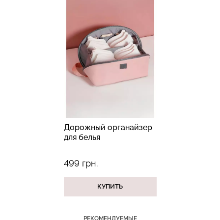
Бесшовный топ с легкой
Велосипедки с пуш-ап
коррекцией BRA
эффектом бесшовные
SHAPEWEAR nude
TRACKS SHAPE black
(бежевый) Giulia
(черный) Giulia
489 грн.
699 грн.
454 грн.
649 грн.
Дорожный органайзер
для белья
499 грн.
КУПИТЬ
РЕКОМЕНДУЕМЫЕ