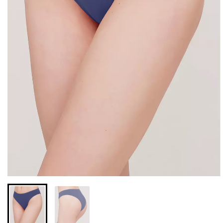
Бесшовные леггинсы из
Велосипедки с высокой
микрофибры LEGGINGS
талией TRACKS 01
02 (черный) Giulia
(черный) Giulia
552 грн.
789 грн.
384 грн.
549 грн.