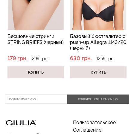
Велосипедки с пуш-ап
Топ на бретелях в рубчик
эффектом бесшовные
Бесшовные стринги
Базовый бюстгальтер c
CAMI TOP RIB black
TRACKS SHAPE black
STRING BRIEFS (черный)
push-up Allegra 1143/20
(черный) Giulia
(черный) Giulia
(черный)
179 грн.
630 грн.
454 грн.
649 грн.
299 грн.
499 грн.
299 грн.
1259 грн.
КУПИТЬ
КУПИТЬ
ПОДПИСАТЬСЯ НА РАССЫЛКУ
Пользовательское
Соглашение