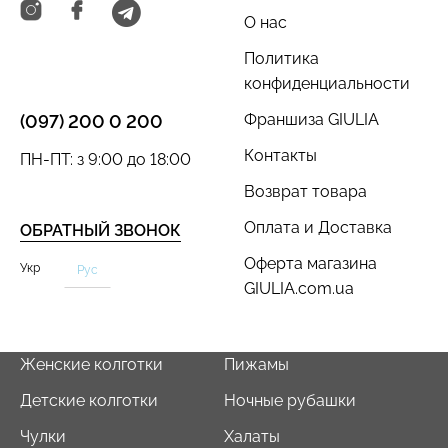
О нас
Политика
конфиденциальности
Франшиза GIULIA
(097) 200 0 200
Бесшовный топ с легкой
Бесшовный топ на тонких
коррекцией BRA
бретелях CAMI TOP
Контакты
ПН-ПТ: з 9:00 до 18:00
SHAPEWEAR nude
(белый) Giulia
(бежевый) Giulia
Возврат товара
279 грн.
399 грн.
489 грн.
699 грн.
Оплата и Доставка
ОБРАТНЫЙ ЗВОНОК
Оферта магазина
Укр
Рус
GIULIA.com.ua
Женские колготки
Пижамы
Детские колготки
Ночные рубашки
Чулки
Халаты