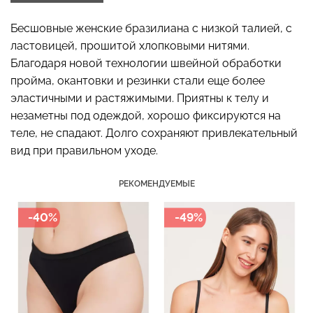
Бесшовные женские бразилиана с низкой талией, с
ластовицей, прошитой хлопковыми нитями.
Благодаря новой технологии швейной обработки
Бесшовные стринги
Топ на бретелях в рубчик
STRING BRIEFS (черный)
CAMI TOP RIB white
пройма, окантовки и резинки стали еще более
Giulia
(белый) Giulia
эластичными и растяжимыми. Приятны к телу и
незаметны под одеждой, хорошо фиксируются на
179 грн.
299 грн.
299 грн.
499 грн.
теле, не спадают. Долго сохраняют привлекательный
вид при правильном уходе.
РЕКОМЕНДУЕМЫЕ
-40%
-49%