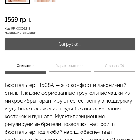
1559 грн.
Бесшовная бразилиана с
Бесшовные леггинсы
легкой коррекцией
Код:
UP-00002248
Наличие:
Нет в наличии
LEGGINGS (черный) Giulia
BRASILIAN SHAPEWEAR
black (черный) Giulia
Загрузка...
482 грн.
689 грн.
258 грн.
369 грн.
Описание
Характеристики
Отзывов (0)
Бюстгальтер L1508A — это комфорт и лаконичный
стиль. Гладкие формованные треугольные чашки из
микрофибры гарантируют естественную поддержку
и удобное положение груди без использования
косточек и пуш-апа. Мультипозиционные
регулируемые бретели позволяют настроить
бюстгальтер под любой наряд, обеспечивая
удобство и функциональность. Застежка на 2 крючка