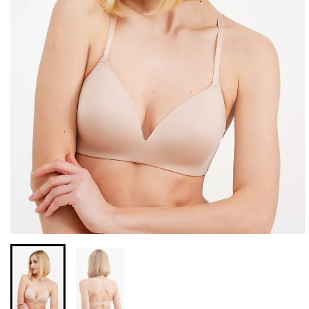
Бесшовные леггинсы из
Велосипедки с высокой
микрофибры LEGGINGS
талией TRACKS 01
02 (черный) Giulia
(черный) Giulia
552 грн.
789 грн.
384 грн.
549 грн.