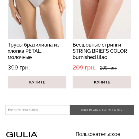
Бесшовный топ с легкой
Велосипедки с пуш-ап
коррекцией BRA
эффектом бесшовные
SHAPEWEAR nude
TRACKS SHAPE black
Трусы бразилиана из
Бесшовные стринги
(бежевый) Giulia
(черный) Giulia
хлопка PETAL,
STRING BRIEFS COLOR
молочные
burnished lilac
489 грн.
699 грн.
454 грн.
649 грн.
(розовый)
399 грн.
209 грн.
299 грн.
КУПИТЬ
КУПИТЬ
ПОДПИСАТЬСЯ НА РАССЫЛКУ
Пользовательское