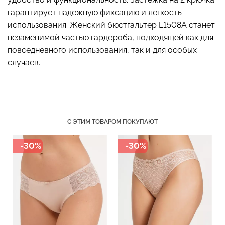
гарантирует надежную фиксацию и легкость
использования. Женский бюстгальтер L1508A станет
незаменимой частью гардероба, подходящей как для
Бесшовные стринги
Топ на бретелях в рубчик
повседневного использования, так и для особых
STRING BRIEFS (черный)
CAMI TOP RIB white
случаев.
Giulia
(белый) Giulia
179 грн.
299 грн.
299 грн.
499 грн.
С ЭТИМ ТОВАРОМ ПОКУПАЮТ
-30%
-30%