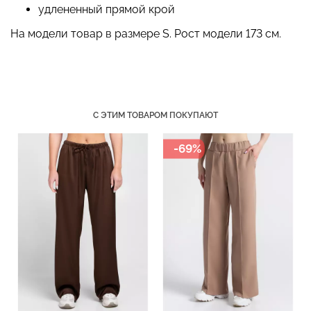
удлененный прямой крой
На модели товар в размере S. Рост модели 173 см.
Бесшовные стринги
Топ на бретелях в рубчик
STRING BRIEFS (черный)
CAMI TOP RIB black
Giulia
(черный) Giulia
С ЭТИМ ТОВАРОМ ПОКУПАЮТ
179 грн.
299 грн.
299 грн.
499 грн.
-69%
-30%