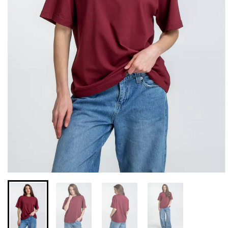
Бесшовная бразилиана с
Бесшовные леггинсы из
легкой коррекцией
микрофибры LEGGINGS
BRASILIAN SHAPEWEAR
02 (черный) Giulia
black (черный) Giulia
552 грн.
789 грн.
258 грн.
369 грн.