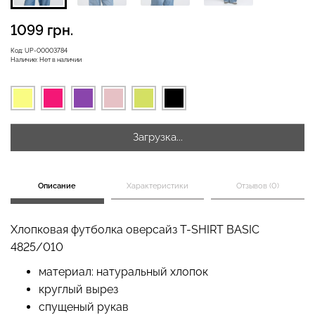
1099 грн.
Код:
UP-00003784
Наличие:
Нет в наличии
Велосипедки с высокой
Бесшовные леггинсы
талией TRACKS 01
LEGGINGS (черный) Giulia
(черный) Giulia
384 грн.
549 грн.
482 грн.
689 грн.
Загрузка...
Описание
Характеристики
Отзывов (0)
Хлопковая футболка оверсайз T-SHIRT BASIC
4825/010
материал: натуральный хлопок
круглый вырез
спущеный рукав