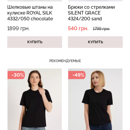
е штаны на
Брюки со стрелками
Шорты со ск
ROYAL SILK
SILENT GRACE
GRACE milk,
 chocolate
4324/200 sand
оричневый)
(бежевый)
.
540 грн.
979 грн.
Бесшовный топ с легкой
1799 грн.
13
Топ на бретелях в рубчик
коррекцией BRA
CAMI TOP RIB white
SHAPEWEAR nude
КУПИТЬ
КУПИТЬ
КУП
(белый) Giulia
(бежевый) Giulia
299 грн.
499 грн.
489 грн.
699 грн.
РЕКОМЕНДУЕМЫЕ
-30%
-49%