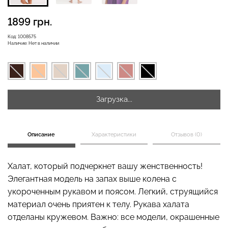
1899 грн.
Бесшовная бразилиана с
Код:
1008575
Наличие:
Нет в наличии
Бесшовные леггинсы
легкой коррекцией
LEGGINGS (черный) Giulia
BRASILIAN SHAPEWEAR
black (черный) Giulia
482 грн.
689 грн.
258 грн.
369 грн.
Загрузка...
Описание
Характеристики
Отзывов (0)
Халат, который подчеркнет вашу женственность!
Элегантная модель на запах выше колена с
укороченным рукавом и поясом. Легкий, струящийся
материал очень приятен к телу. Рукава халата
отделаны кружевом. Важно: все модели, окрашенные