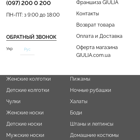
Франшиза GIULIA
(097) 200 0 200
Контакты
ПН-ПТ: з 9:00 до 18:00
Возврат товара
Оплата и Доставка
ОБРАТНЫЙ ЗВОНОК
Бесшовный топ с легкой
Бесшовный топ на тонких
коррекцией BRA
Оферта магазина
бретелях CAMI TOP
Укр
Рус
SHAPEWEAR nude
(белый) Giulia
GIULIA.com.ua
(бежевый) Giulia
279 грн.
399 грн.
489 грн.
699 грн.
Женские колготки
Пижамы
Детские колготки
Ночные рубашки
Чулки
Халаты
Женские носки
Боди
Детские носки
Штаны и леггинсы
Мужские носки
Домашние костюмы