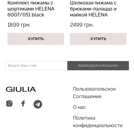
Комплект пижамы с
Шелковая пижама с
k
шортиками HELENA
брюками-палаццо и
6007/051 black
майкой HELENA
(черный)
5008/051 black
1899 грн.
2499 грн.
(черный)
Велосипедки с пуш-ап
Топ на бретелях в рубчик
эффектом бесшовные
CAMI TOP RIB black
КУПИТЬ
КУПИТЬ
TRACKS SHAPE black
(черный) Giulia
(черный) Giulia
454 грн.
649 грн.
299 грн.
499 грн.
ПОДПИСАТЬСЯ НА РАССЫЛКУ
Пользовательское
Соглашение
О нас
Политика
конфиденциальности