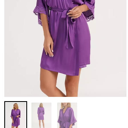
Бесшовные леггинсы из
Велосипедки с высокой
микрофибры LEGGINGS
талией TRACKS 01
02 (черный) Giulia
(черный) Giulia
552 грн.
789 грн.
384 грн.
549 грн.