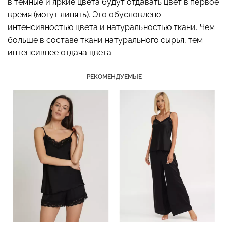
в темные и яркие цвета будут отдавать цвет в первое
время (могут линять). Это обусловлено
интенсивностью цвета и натуральностью ткани. Чем
больше в составе ткани натурального сырья, тем
Бесшовные стринги
Топ на бретелях в рубчик
интенсивнее отдача цвета.
STRING BRIEFS (черный)
CAMI TOP RIB white
Giulia
(белый) Giulia
РЕКОМЕНДУЕМЫЕ
179 грн.
299 грн.
299 грн.
499 грн.