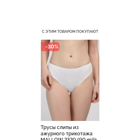
Бесшовные стринги
Топ на бретелях в рубчик
С ЭТИМ ТОВАРОМ ПОКУПАЮТ
STRING BRIEFS (черный)
CAMI TOP RIB white
Giulia
(белый) Giulia
-30%
179 грн.
299 грн.
299 грн.
499 грн.
Трусы слипы из
ажурного трикотажа
MALLOW 2320/90 milk