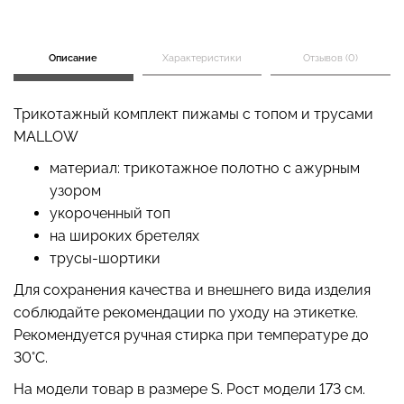
Описание
Характеристики
Отзывов (0)
Бесшовный топ на тонких
Топ на бретелях в рубчик
бретелях CAMI TOP
CAMI TOP RIB black
Трикотажный комплект пижамы с топом и трусами
(белый) Giulia
(черный) Giulia
MALLOW
279 грн.
399 грн.
299 грн.
499 грн.
материал: трикотажное полотно с ажурным
узором
укороченный топ
на широких бретелях
трусы-шортики
Для сохранения качества и внешнего вида изделия
соблюдайте рекомендации по уходу на этикетке.
Рекомендуется ручная стирка при температуре до
30°C.
На модели товар в размере S. Рост модели 173 см.