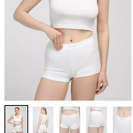
Бесшовная бразилиана с
Бесшовные леггинсы из
легкой коррекцией
микрофибры LEGGINGS
BRASILIAN SHAPEWEAR
02 (черный) Giulia
black (черный) Giulia
552 грн.
789 грн.
258 грн.
369 грн.