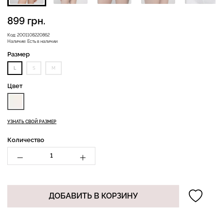
899 грн.
Код:
2001108220862
Наличие:
Есть в наличии
Велосипедки с высокой
Бесшовные леггинсы
талией TRACKS 01
Размер
LEGGINGS (черный) Giulia
(черный) Giulia
L
S
M
482 грн.
689 грн.
275 грн.
549 грн.
Цвет
УЗНАТЬ СВОЙ РАЗМЕР
Количество
ДОБАВИТЬ В КОРЗИНУ