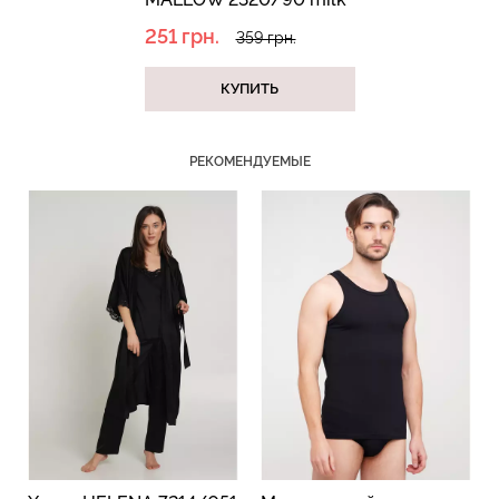
(белый)
251 грн.
359 грн.
КУПИТЬ
Бесшовный топ с легкой
Бесшовные трусы слипы
коррекцией BRA
с легкой коррекцией HI-
SHAPEWEAR nude
LEG SHAPEWEAR black
РЕКОМЕНДУЕМЫЕ
(бежевый) Giulia
(черный) Giulia
489 грн.
699 грн.
258 грн.
369 грн.