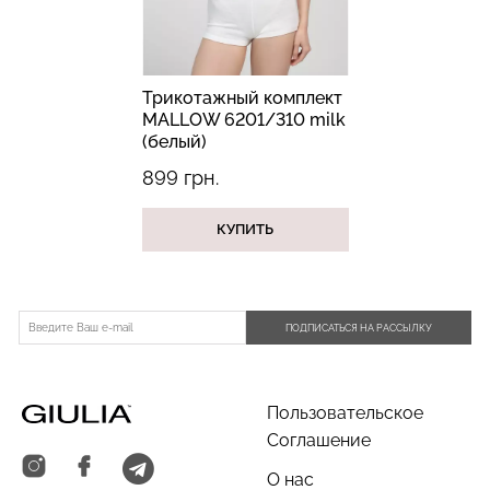
Трикотажный комплект
MALLOW 6201/310 milk
Бесшовные трусы
Топ на бретелях в рубчик
(белый)
хипстеры HIPSTER BRIEFS
CAMI TOP RIB white
(бежевый) Giulia
(белый) Giulia
899 грн.
230 грн.
329 грн.
299 грн.
499 грн.
КУПИТЬ
ПОДПИСАТЬСЯ НА РАССЫЛКУ
Пользовательское
Соглашение
О нас