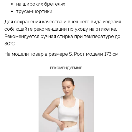
на широких бретелях
трусы-шортики
Для сохранения качества и внешнего вида изделия
Бесшовный топ с легкой
соблюдайте рекомендации по уходу на этикетке.
Бесшовные стринги
коррекцией BRA
Рекомендуется ручная стирка при температуре до
STRING BRIEFS (черный)
SHAPEWEAR nude
Giulia
30°C.
(бежевый) Giulia
На модели товар в размере S. Рост модели 173 см.
179 грн.
299 грн.
489 грн.
699 грн.
РЕКОМЕНДУЕМЫЕ