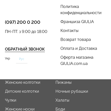
Политика
конфиденциальности
Франшиза GIULIA
(097) 200 0 200
Велосипедки с пуш-ап
Контакты
ПН-ПТ: з 9:00 до 18:00
Топ на бретелях в рубчик
эффектом бесшовные
CAMI TOP RIB black
Возврат товара
TRACKS SHAPE black
(черный) Giulia
(черный) Giulia
Оплата и Доставка
ОБРАТНЫЙ ЗВОНОК
454 грн.
649 грн.
299 грн.
499 грн.
Оферта магазина
Укр
Рус
GIULIA.com.ua
Женские колготки
Пижамы
Детские колготки
Ночные рубашки
Чулки
Халаты
Женские носки
Боди