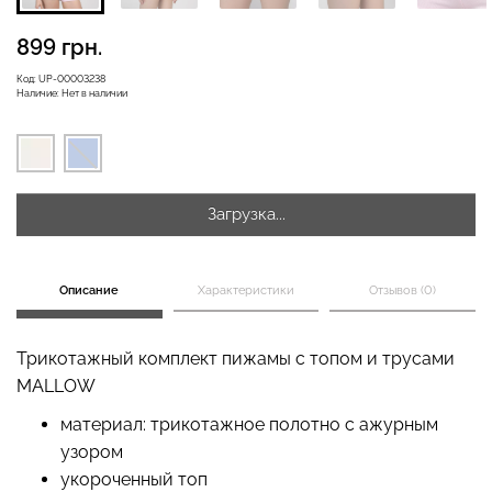
899 грн.
Бесшовная бразилиана с
Код:
UP-00003238
Наличие:
Нет в наличии
Бесшовные леггинсы
легкой коррекцией
LEGGINGS (черный) Giulia
BRASILIAN SHAPEWEAR
black (черный) Giulia
482 грн.
689 грн.
258 грн.
369 грн.
Загрузка...
Описание
Характеристики
Отзывов (0)
Трикотажный комплект пижамы с топом и трусами
MALLOW
материал: трикотажное полотно с ажурным
узором
укороченный топ