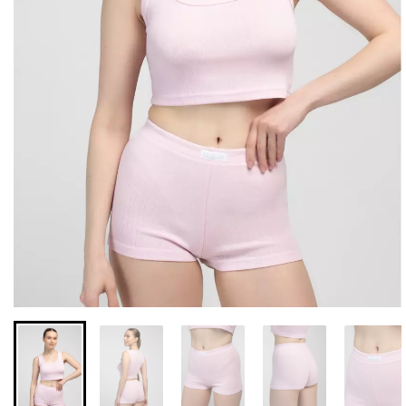
Бесшовные леггинсы из
Велосипедки с высокой
микрофибры LEGGINGS
талией TRACKS 01
02 (черный) Giulia
(черный) Giulia
552 грн.
789 грн.
384 грн.
549 грн.