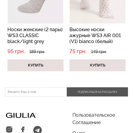
Носки женские (2 пары)
Высокие носки
Бесшовные трусы
Топ на бретелях в рубчик
WS3 CLASSIC
ажурные WS3 AIR 001
хипстеры HIPSTER BRIEFS
CAMI TOP RIB white
black/light grey
(V1) bianco (белый)
(бежевый) Giulia
(белый) Giulia
melange (черный/
95 грн.
75 грн.
189 грн.
149 грн.
серый меланж)
230 грн.
329 грн.
299 грн.
499 грн.
КУПИТЬ
КУПИТЬ
ПОДПИСАТЬСЯ НА РАССЫЛКУ
Пользовательское
Соглашение