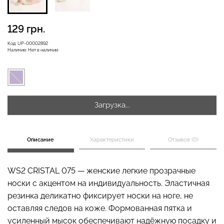
129 грн.
Бесшовная бразилиана с
Код:
UP-00002892
Бесшовные леггинсы
легкой коррекцией
Наличие:
Нет в наличии
LEGGINGS (черный) Giulia
BRASILIAN SHAPEWEAR
black (черный) Giulia
551 грн.
689 грн.
258 грн.
369 грн.
Загрузка...
Описание
Характеристики
Отзывов (0)
WS2 CRISTAL 075 — женские легкие прозрачные
носки с акцентом на индивидуальность. Эластичная
резинка деликатно фиксирует носки на ноге, не
оставляя следов на коже. Формованная пятка и
усиленный мысок обеспечивают надёжную посадку и