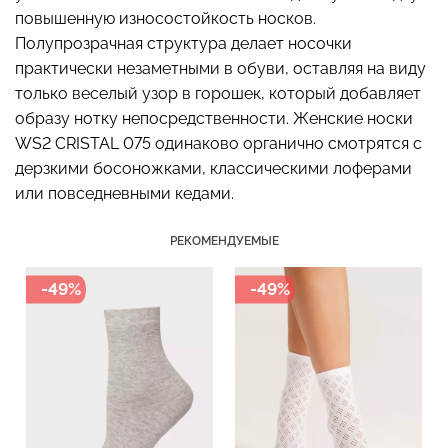
повышенную износостойкость носков.
Полупрозрачная структура делает носочки
практически незаметными в обуви, оставляя на виду
только веселый узор в горошек, который добавляет
Бесшовный топ с легкой
Бесшовные стринги
коррекцией BRA
образу нотку непосредственности. Женские носки
STRING BRIEFS (черный)
SHAPEWEAR nude
WS2 CRISTAL 075 одинаково органично смотрятся с
Giulia
(бежевый) Giulia
дерзкими босоножками, классическими лоферами
179 грн.
299 грн.
489 грн.
699 грн.
или повседневными кедами.
РЕКОМЕНДУЕМЫЕ
-49%
-49%