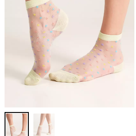
Бесшовные леггинсы из
Велосипедки с высокой
микрофибры LEGGINGS
талией TRACKS 01
02 (черный) Giulia
(черный) Giulia
631 грн.
789 грн.
439 грн.
549 грн.