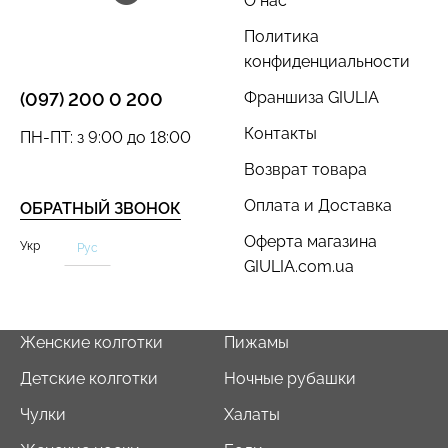
О нас
Политика
конфиденциальности
Франшиза GIULIA
(097) 200 0 200
Бесшовный топ с легкой
Велосипедки с пуш-ап
Контакты
ПН-ПТ: з 9:00 до 18:00
коррекцией BRA
эффектом бесшовные
SHAPEWEAR black
TRACKS SHAPE black
Возврат товара
(черный) Giulia
(черный) Giulia
Оплата и Доставка
ОБРАТНЫЙ ЗВОНОК
489 грн.
699 грн.
519 грн.
649 грн.
Оферта магазина
Укр
Рус
GIULIA.com.ua
Женские колготки
Пижамы
Детские колготки
Ночные рубашки
Чулки
Халаты