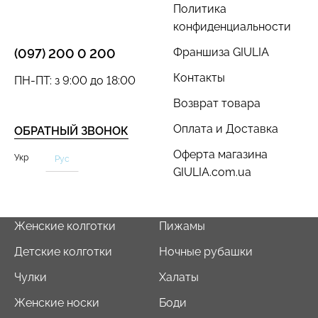
Политика
конфиденциальности
Франшиза GIULIA
(097) 200 0 200
Контакты
ПН-ПТ: з 9:00 до 18:00
Велосипедки с пуш-ап
Топ на бретелях в рубчик
эффектом бесшовные
Возврат товара
CAMI TOP RIB black
TRACKS SHAPE black
(черный) Giulia
Оплата и Доставка
(черный) Giulia
ОБРАТНЫЙ ЗВОНОК
Оферта магазина
454 грн.
649 грн.
299 грн.
499 грн.
Укр
Рус
GIULIA.com.ua
Женские колготки
Пижамы
Детские колготки
Ночные рубашки
Чулки
Халаты
Женские носки
Боди