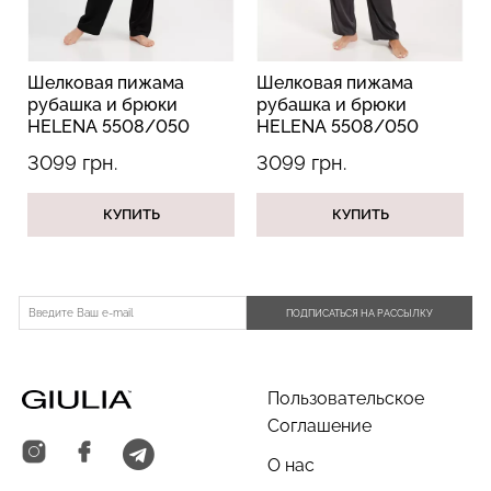
Шелковая пижама
Шелковая пижама
рубашка и брюки
рубашка и брюки
HELENA 5508/050
HELENA 5508/050
Бесшовные трусы
Топ на бретелях в рубчик
black (черный)
griffel (серый)
хипстеры HIPSTER BRIEFS
CAMI TOP RIB white
3099 грн.
3099 грн.
(бежевый) Giulia
(белый) Giulia
230 грн.
329 грн.
299 грн.
499 грн.
КУПИТЬ
КУПИТЬ
ПОДПИСАТЬСЯ НА РАССЫЛКУ
Пользовательское
Соглашение
О нас