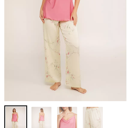
Бесшовные леггинсы из
Велосипедки с высокой
микрофибры LEGGINGS
талией TRACKS 01
02 (черный) Giulia
(черный) Giulia
552 грн.
789 грн.
384 грн.
549 грн.