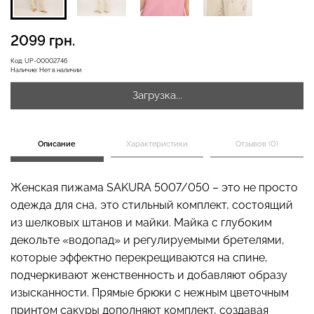
2099 грн.
Бесшовная бразилиана с
Код:
UP-00002746
Бесшовные леггинсы
легкой коррекцией
Наличие:
Нет в наличии
LEGGINGS (черный) Giulia
BRASILIAN SHAPEWEAR
black (черный) Giulia
Загрузка...
482 грн.
689 грн.
258 грн.
369 грн.
Описание
Характеристики
Отзывов (0)
Женская пижама SAKURA 5007/050 – это не просто
одежда для сна, это стильный комплект, состоящий
из шелковых штанов и майки. Майка с глубоким
декольте «водопад» и регулируемыми бретелями,
которые эффектно перекрещиваются на спине,
подчеркивают женственность и добавляют образу
изысканности. Прямые брюки с нежным цветочным
принтом сакуры дополняют комплект, создавая