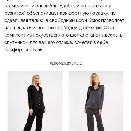
гармоничный ансамбль. Удобный пояс с мягкой
резинкой обеспечивает комфортную посадку, не
сдавливая талию, а свободный крой брюк позволяет
наслаждаться полной свободой движений. Этот
Бесшовный топ с легкой
Бесшовные стринги
коррекцией BRA
комплект из искусственного шелка станет идеальным
STRING BRIEFS (черный)
SHAPEWEAR nude
спутником для вашего отдыха, сочетая в себе
Giulia
(бежевый) Giulia
комфорт и стиль.
179 грн.
299 грн.
489 грн.
699 грн.
РЕКОМЕНДУЕМЫЕ