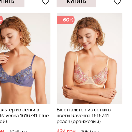
УПИТЬ
КУПИТЬ
%
-60%
льтер из сетки в
Бюстгальтер из сетки в
Ravenna 1616/41 blue
цветы Ravenna 1616/41
ой)
peach (оранжевый)
рн.
424 грн.
1059 грн.
1059 грн.