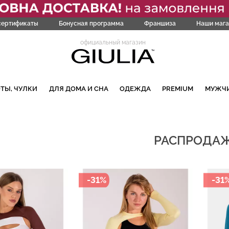
сертификаты
Бонусная программа
Франшиза
Наши мага
официальный магазин
ТЫ, ЧУЛКИ
ДЛЯ ДОМА И СНА
ОДЕЖДА
PREMIUM
МУЖЧ
РАСПРОДА
-31%
-31