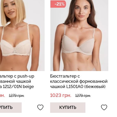
-21%
альтер с push-up
Бюстгальтер с
ванной чашкой
классической формованной
a 1212/01N beige
чашкой L1501A0 (бежевый)
вый)
рн.
1023 грн.
1279 грн.
1279 грн.
УПИТЬ
КУПИТЬ