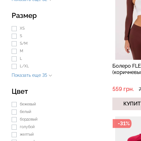
Размер
Бесшовная браз
Бесшовные леггинсы из
легкой коррекц
XS
микрофибры LEGGINGS 02
BRASILIAN SH
S
(черный) Giulia
black (черный) Gi
S/M
M
552 грн.
789 грн.
258 грн.
369 грн.
L
Болеро FL
L/XL
(коричневы
Показать еще 35
559 грн.
7
Цвет
КУПИТ
бежевый
белый
бордовый
-31%
голубой
желтый