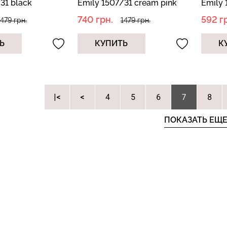
31 black
Emily 1507/31 cream pink
Emily 
(белый)
(беже
740 грн.
592 г
1479 грн.
1479 грн.
Ь
КУПИТЬ
К
|
4
5
6
8
7
ПОКАЗАТЬ ЕЩ