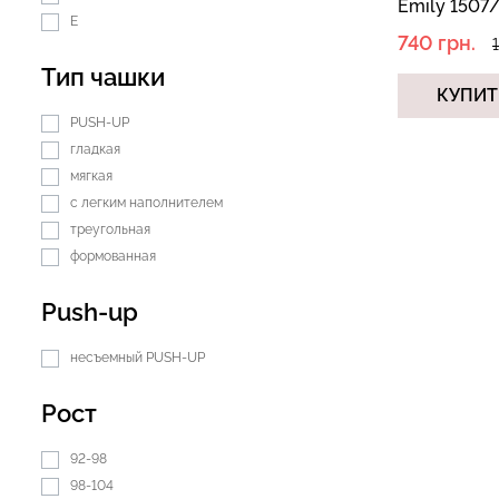
Emily 1507/
E
(черный)
740 грн.
Тип чашки
КУПИТ
PUSH-UP
гладкая
мягкая
с легким наполнителем
треугольная
формованная
Push-up
несъемный PUSH-UP
Рост
92-98
98-104