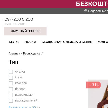
Подарочные 
(097) 200 0 200
ПН-ПТ | 9:00-18:00
ОБРАТНЫЙ ЗВОНОК
НАШИ ТРЕНДОВЫЕ ТОВАРЫ
БЕЛЬЕ
НОСКИ
БЕСШОВНАЯ ОДЕЖДА И БЕЛЬЕ
КОЛГО
Главная
Распродажа
Тип
блузка
боди
боксеры
-31%
болеро
велосипедки
верх купальный
Показать еще 32