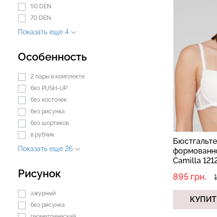
50 DEN
70 DEN
Показать еще 4
Особенность
2 пары в комплекте
без PUSH-UP
без косточек
без рисунка
без шортиков
в рубчик
Бюстгальте
Показать еще 26
формованн
Camilla 121
Рисунок
895 грн.
ажурный
КУПИТ
без рисунка
геометрический