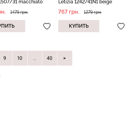
1507/31 macchiato
Letizia 1242/41N1 beige
вый)
(бежевый)
рн.
767 грн.
1479 грн.
1279 грн.
УПИТЬ
КУПИТЬ
9
10
40
...
Е