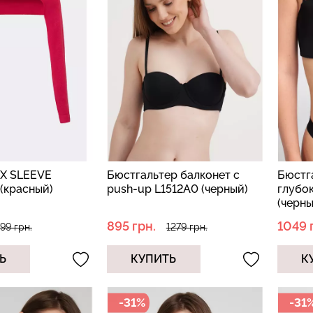
Бесшовный т
 в рубчик
Бесшовный топ на тонких
коррекцией 
ite (белый)
бретелях CAMI TOP (белый)
SHAPEWEAR 
Giulia
Giulia
.
279 грн.
399 грн.
489 грн.
699 г
EX SLEEVE
Бюстгальтер балконет с
Бюстг
 (красный)
push-up L1512A0 (черный)
глубо
(черны
895 грн.
1049 
99 грн.
1279 грн.
Ь
КУПИТЬ
К
-31%
-31