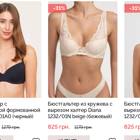
-31%
-31
р с
Бюстгальтер из кружева с
Бюстг
кой формованной
вырезом халтер Diana
вырезо
01A0 (черный)
1232/01N beige (бежевый)
1232/0
825 грн.
825 г
1279 грн.
1179 грн.