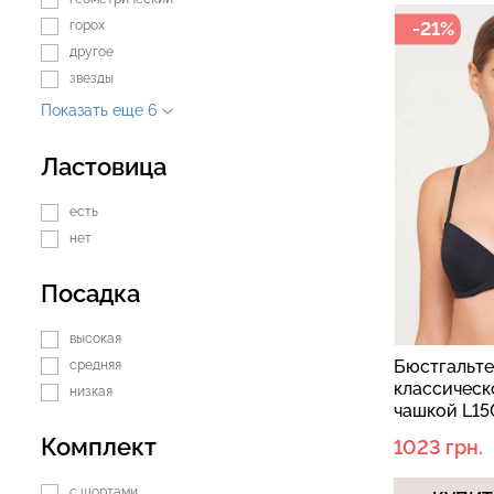
горох
-21%
другое
звезды
Показать еще 6
Ластовица
есть
нет
Посадка
высокая
Бюстгальте
средняя
классичес
низкая
чашкой L15
Комплект
1023 грн.
с шортами