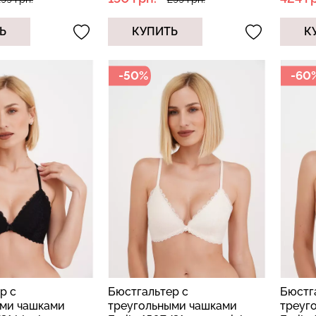
Ь
КУПИТЬ
К
-50%
-60
р с
Бюстгальтер с
Бюстг
ыми чашками
треугольными чашками
треуг