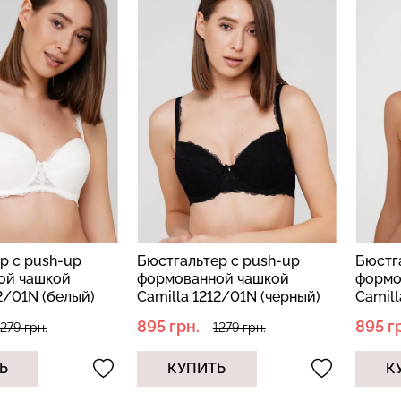
р с push-up
Бюстгальтер с push-up
Бюстг
ой чашкой
формованной чашкой
формо
2/01N (белый)
Camilla 1212/01N (черный)
Camill
(беже
895 грн.
895 г
1279 грн.
1279 грн.
Ь
КУПИТЬ
К