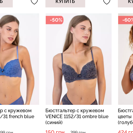
Ь
КУПИТЬ
К
-50%
-60
р с кружевом
Бюстгальтер с кружевом
Бюстга
31 french blue
VENICE 1152/31 ombre blue
цветы 
(синий)
(голуб
150 грн.
424 г
99 грн.
299 грн.