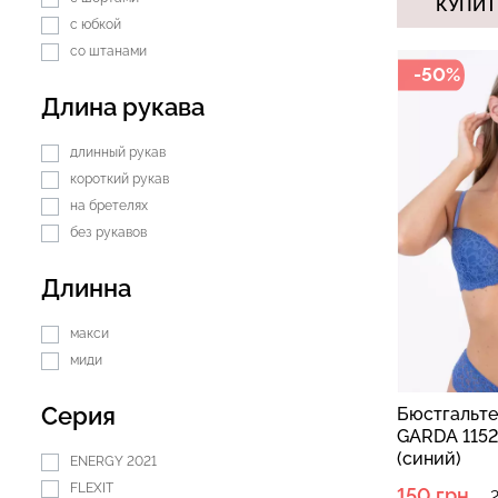
КУПИТ
с юбкой
со штанами
-50%
Длина рукава
длинный рукав
короткий рукав
на бретелях
без рукавов
Длинна
макси
миди
Серия
Бюстгальте
GARDA 1152/
(синий)
ENERGY 2021
FLEXIT
150 грн.
2