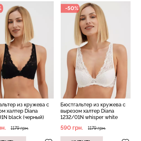
%
-50%
альтер из кружева с
Бюстгальтер из кружева с
м халтер Diana
вырезом халтер Diana
1N black (черный)
1232/01N whisper white
(белый)
рн.
590 грн.
1179 грн.
1179 грн.