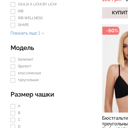
GIULIA X LICHI BY LICHI
RIB
КУПИТ
RIB WELLNESS
SHAPE
-50%
Показать еще 1
Модель
балконет
бралетт
классическая
треугольная
Размер чашки
A
B
Бюстгальте
C
треугольн
D