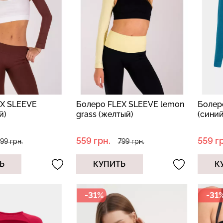
илиана с
Велосипедки с высокой
ией
Бесшовные л
талией TRACKS 01 (черный)
APEWEAR
LEGGINGS (че
Giulia
ulia
384 грн.
549 грн.
482 грн.
689 г
EX SLEEVE
Болеро FLEX SLEEVE lemon
Болер
й)
grass (желтый)
(синий
559 грн.
559 г
99 грн.
799 грн.
Ь
КУПИТЬ
К
-31%
-31