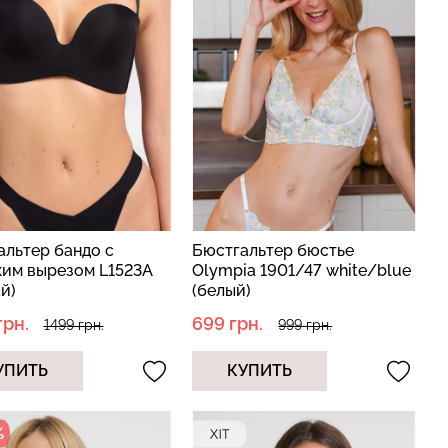
оп с легкой
Бесшовные трусы слипы с
BRA
легкой коррекцией HI-LEG
nude (бежевый)
SHAPEWEAR black (черный)
Giulia
рн.
258 грн.
369 грн.
альтер бандо с
Бюстгальтер бюстье
ким вырезом L1523A
Olympia 1901/47 white/blue
й)
(белый)
грн.
699 грн.
1499 грн.
999 грн.
УПИТЬ
КУПИТЬ
%