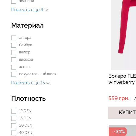
зеленый
Показать еще 9
Материал
Топ на бретелях в рубчик
Топ на бретелях
CAMI TOP RIB black (черный)
CAMI TOP RIB wh
ангора
Giulia
Giulia
бамбук
велюр
299 грн.
499 грн.
299 грн.
499 грн
вискоза
жатка
искусственный шелк
Болеро FL
winterberry
Показать еще 15
Плотность
559 грн.
7
12 DEN
КУПИТ
15 DEN
20 DEN
-31%
40 DEN