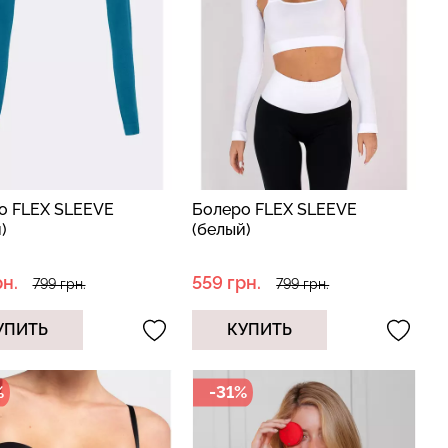
еггинсы
Бесшовные стринги STRING
рный) Giulia
BRIEFS (черный) Giulia
рн.
179 грн.
299 грн.
о FLEX SLEEVE
Болеро FLEX SLEEVE
)
(белый)
рн.
559 грн.
799 грн.
799 грн.
УПИТЬ
КУПИТЬ
%
-31%